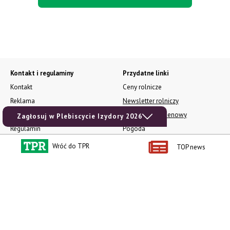
Kontakt i regulaminy
Przydatne linki
Kontakt
Ceny rolnicze
Reklama
Newsletter rolniczy
Polityka prywatności
Rolniczy Alert Cenowy
Zagłosuj w Plebiscycie Izydory 2026
Regulamin
Pogoda
RODO
Ogłoszenia drobne
Wróć do TPR
TOP news
Konkursy TPR
e-Wydania TPR
Kącik Samotnych Serc
Porgram TV
agrarsklep.pl
RSS