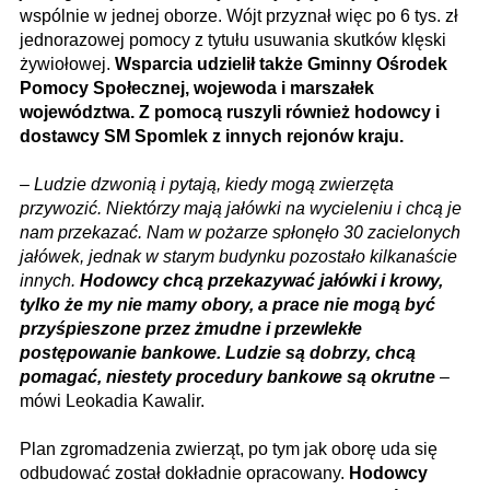
wspólnie w jednej oborze. Wójt przyznał więc po 6 tys. zł
jednorazowej pomocy z tytułu usuwania skutków klęski
żywiołowej.
Wsparcia udzielił także Gminny Ośrodek
Pomocy Społecznej, wojewoda i marszałek
województwa. Z pomocą ruszyli również hodowcy i
dostawcy SM Spomlek z innych rejonów kraju.
–
Ludzie dzwonią i pytają, kiedy mogą zwierzęta
przywozić. Niektórzy mają jałówki na wycieleniu i chcą je
nam przekazać. Nam w pożarze spłonęło 30 zacielonych
jałówek, jednak w starym budynku pozostało kilkanaście
innych.
Hodowcy chcą przekazywać jałówki i krowy,
tylko że my nie mamy obory, a prace nie mogą być
przyśpieszone przez żmudne i przewlekłe
postępowanie bankowe. Ludzie są dobrzy, chcą
pomagać, niestety procedury bankowe są okrutne
–
mówi Leokadia Kawalir.
Plan zgromadzenia zwierząt, po tym jak oborę uda się
odbudować został dokładnie opracowany.
Hodowcy