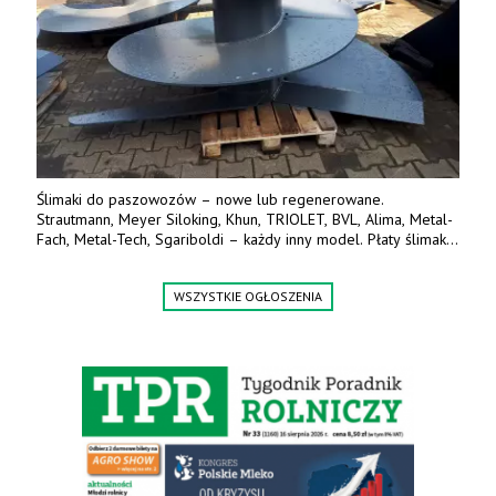
Ślimaki do paszowozów – nowe lub regenerowane.
Strautmann, Meyer Siloking, Khun, TRIOLET, BVL, Alima, Metal-
Fach, Metal-Tech, Sgariboldi – każdy inny model. Płaty ślimaka
wykonane z blachy o podwyższonej wytrzymałości na ścieranie
– 15 lub 18 mm. Możliwa wymiana i dowóz na miejsce – cała
WSZYSTKIE OGŁOSZENIA
Polska. Tel. 609 144 596.