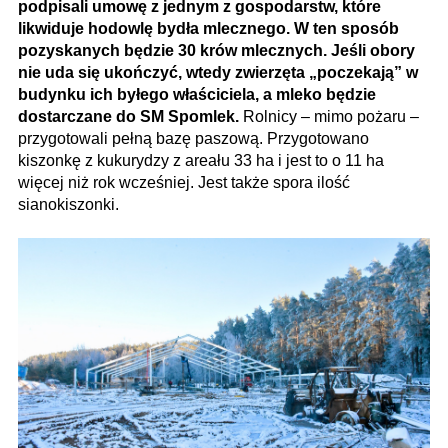
podpisali umowę z jednym z gospodarstw, które
likwiduje hodowlę bydła mlecznego. W ten sposób
pozyskanych będzie 30 krów mlecznych. Jeśli obory
nie uda się ukończyć, wtedy zwierzęta „poczekają” w
budynku ich byłego właściciela, a mleko będzie
dostarczane do SM Spomlek.
Rolnicy – mimo pożaru –
przygotowali pełną bazę paszową. Przygotowano
kiszonkę z kukurydzy z areału 33 ha i jest to o 11 ha
więcej niż rok wcześniej. Jest także spora ilość
sianokiszonki.