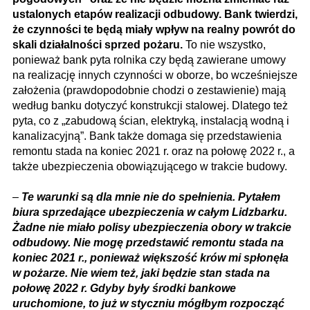
ustalonych etapów realizacji odbudowy. Bank twierdzi,
że czynności te będą miały wpływ na realny powrót do
skali działalności sprzed pożaru.
To nie wszystko,
ponieważ bank pyta rolnika czy będą zawierane umowy
na realizację innych czynności w oborze, bo wcześniejsze
założenia (prawdopodobnie chodzi o zestawienie) mają
według banku dotyczyć konstrukcji stalowej. Dlatego też
pyta, co z „zabudową ścian, elektryką, instalacją wodną i
kanalizacyjną”. Bank także domaga się przedstawienia
remontu stada na koniec 2021 r. oraz na połowę 2022 r., a
także ubezpieczenia obowiązującego w trakcie budowy.
–
Te warunki są dla mnie nie do spełnienia. Pytałem
biura sprzedające ubezpieczenia w całym Lidzbarku.
Żadne nie miało polisy ubezpieczenia obory w trakcie
odbudowy. Nie mogę przedstawić remontu stada na
koniec 2021 r., ponieważ większość krów mi spłonęła
w pożarze. Nie wiem też, jaki będzie stan stada na
połowę 2022 r. Gdyby były środki bankowe
uruchomione, to już w styczniu mógłbym rozpocząć