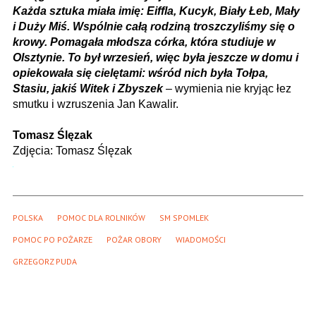
Każda sztuka miała imię: Eiffla, Kucyk, Biały Łeb, Mały
i Duży Miś. Wspólnie całą rodziną troszczyliśmy się o
krowy. Pomagała młodsza córka, która studiuje w
Olsztynie. To był wrzesień, więc była jeszcze w domu i
opiekowała się cielętami: wśród nich była Tołpa,
Stasiu, jakiś Witek i Zbyszek
– wymienia nie kryjąc łez
smutku i wzruszenia Jan Kawalir.
Tomasz Ślęzak
Zdjęcia: Tomasz Ślęzak
POLSKA
POMOC DLA ROLNIKÓW
SM SPOMLEK
POMOC PO POŻARZE
POŻAR OBORY
WIADOMOŚCI
GRZEGORZ PUDA