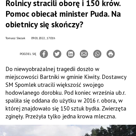
Rolnicy stracili oborę i 150 krów.
Pomoc obiecał minister Puda. Na
obietnicy się skończy?
Tomasz Slezak
09.01.2022., 17:01h
PODZIEL SIĘ
Do niewyobrażalnej tragedii doszło w
miejscowości Bartniki w gminie Kiwity. Dostawcy
SM Spomlek utracili większość swojego
hodowlanego dorobku. Pod koniec września ub.r.
spaliła się oddana do użytku w 2016 r. obora, w
której znajdowało się 150 sztuk bydła. Zwierzęta
zginęły. Przeżyła tylko jedna krowa mleczna.