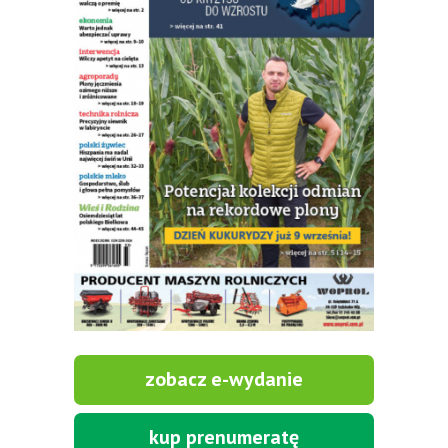
zobacz e-wydanie
kup prenumeratę