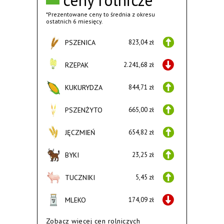
*Prezentowane ceny to średnia z okresu
ostatnich 6 miesięcy.
PSZENICA
823,04 zł
RZEPAK
2.241,68 zł
KUKURYDZA
844,71 zł
PSZENŻYTO
665,00 zł
JĘCZMIEŃ
654,82 zł
BYKI
23,25 zł
TUCZNIKI
5,45 zł
MLEKO
174,09 zł
Zobacz wiecej cen rolniczych