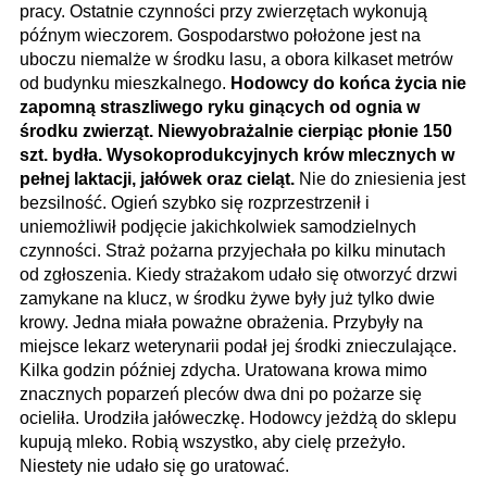
pracy. Ostatnie czynności przy zwierzętach wykonują
późnym wieczorem. Gospodarstwo położone jest na
uboczu niemalże w środku lasu, a obora kilkaset metrów
od budynku mieszkalnego.
Hodowcy do końca życia nie
zapomną straszliwego ryku ginących od ognia w
środku zwierząt. Niewyobrażalnie cierpiąc płonie 150
szt. bydła. Wysokoprodukcyjnych krów mlecznych w
pełnej laktacji, jałówek oraz cieląt.
Nie do zniesienia jest
bezsilność. Ogień szybko się rozprzestrzenił i
uniemożliwił podjęcie jakichkolwiek samodzielnych
czynności. Straż pożarna przyjechała po kilku minutach
od zgłoszenia. Kiedy strażakom udało się otworzyć drzwi
zamykane na klucz, w środku żywe były już tylko dwie
krowy. Jedna miała poważne obrażenia. Przybyły na
miejsce lekarz weterynarii podał jej środki znieczulające.
Kilka godzin później zdycha. Uratowana krowa mimo
znacznych poparzeń pleców dwa dni po pożarze się
ocieliła. Urodziła jałóweczkę. Hodowcy jeżdżą do sklepu
kupują mleko. Robią wszystko, aby cielę przeżyło.
Niestety nie udało się go uratować.