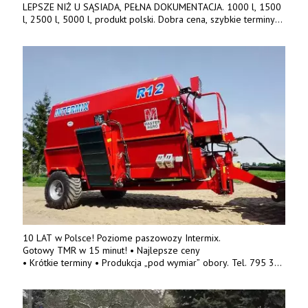
LEPSZE NIŻ U SĄSIADA, PEŁNA DOKUMENTACJA. 1000 l, 1500
l, 2500 l, 5000 l, produkt polski. Dobra cena, szybkie terminy
realizacji. Tel. 536 842 737, www.tango-oil.pl
10 LAT w Polsce! Poziome paszowozy Intermix.
Gotowy TMR w 15 minut! • Najlepsze ceny
• Krótkie terminy • Produkcja „pod wymiar” obory. Tel. 795 319
084, 500 595 667.
www.masteragro.eu