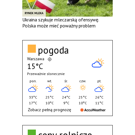
RYNEK MLEKA
Ukraina szykuje mleczarską ofensywę.
Polska może mieć poważny problem
pogoda
Warszawa
15°C
Przeważnie słonecznie
pon.
wt.
śr.
czw.
pt.
33°C
25°C
24°C
25°C
26°C
17°C
10°C
9°C
10°C
11°C
Zobacz pełną prognozę
ceny rolnicze