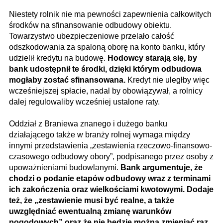
Niestety rolnik nie ma pewności zapewnienia całkowitych
środków na sfinansowanie odbudowy obiektu.
Towarzystwo ubezpieczeniowe przelało całość
odszkodowania za spaloną oborę na konto banku, który
udzielił kredytu na budowę.
Hodowcy starają się, by
bank udostępnił te środki, dzięki którym odbudowa
mogłaby zostać sfinansowana.
Kredyt nie uległby więc
wcześniejszej spłacie, nadal by obowiązywał, a rolnicy
dalej regulowaliby wcześniej ustalone raty.
Oddział z Braniewa znanego i dużego banku
działającego także w branży rolnej wymaga między
innymi przedstawienia „zestawienia rzeczowo-finansowo-
czasowego odbudowy obory”, podpisanego przez osoby z
upoważnieniami budowlanymi.
Bank argumentuje, że
chodzi o podanie etapów odbudowy wraz z terminami
ich zakończenia oraz wielkościami kwotowymi. Dodaje
też, że „zestawienie musi być realne, a także
uwzględniać ewentualną zmianę warunków
pogodowych” oraz że nie będzie można zmieniać raz