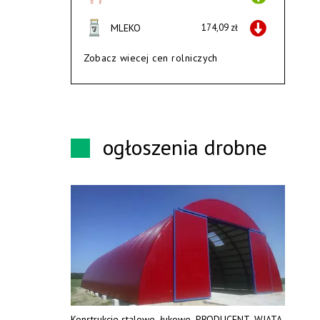
MLEKO
174,09 zł
Zobacz wiecej cen rolniczych
ogłoszenia drobne
Konstrukcje stalowe, łukowe. PRODUCENT. WIATA,