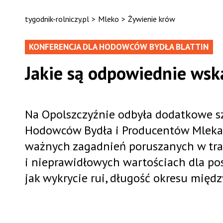
tygodnik-rolniczy.pl
>
Mleko
>
Żywienie krów
KONFERENCJA DLA HODOWCÓW BYDŁA BLATTIN
Jakie są odpowiednie wsk
Na Opolszczyźnie odbyła dodatkowe sz
Hodowców Bydła i Producentów Mleka o
ważnych zagadnień poruszanych w trak
i nieprawidłowych wartościach dla po
jak wykrycie rui, długość okresu międ