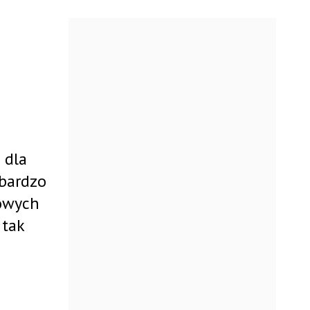
 dla
 bardzo
łowych
 tak