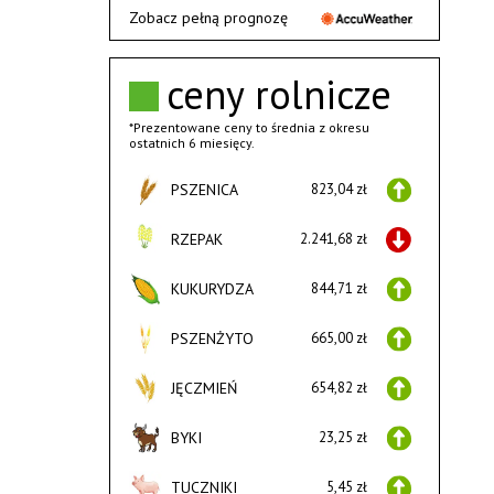
Zobacz pełną prognozę
ceny rolnicze
*Prezentowane ceny to średnia z okresu
ostatnich 6 miesięcy.
PSZENICA
823,04 zł
RZEPAK
2.241,68 zł
KUKURYDZA
844,71 zł
PSZENŻYTO
665,00 zł
JĘCZMIEŃ
654,82 zł
BYKI
23,25 zł
TUCZNIKI
5,45 zł