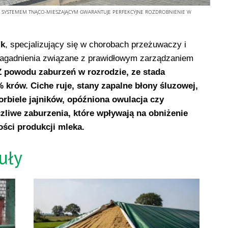
M SYSTEMEM TNĄCO-MIESZAJĄCYM GWARANTUJE PERFEKCYJNE ROZDROBNIENIE W
ik
, specjalizujący się w chorobach przeżuwaczy i
 zagadnienia związane z prawidłowym zarządzaniem
Z powodu zaburzeń w rozrodzie, ze stada
 krów. Ciche ruje, stany zapalne błony śluzowej,
orbiele jajników, opóźniona owulacja czy
czliwe zaburzenia, które wpływają na obniżenie
ści produkcji mleka.
uły