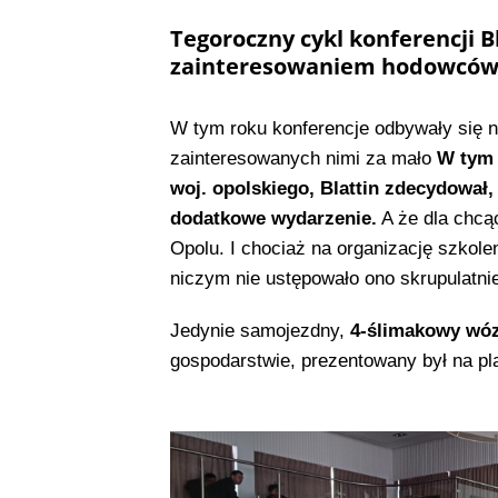
Tegoroczny cykl konferencji B
zainteresowaniem hodowcó
W tym roku konferencje odbywały się na
zainteresowanych nimi za mało
W tym 
woj. opolskiego, Blattin zdecydował
dodatkowe wydarzenie.
A że dla chcąc
Opolu. I chociaż na organizację szkolen
niczym nie ustępowało ono skrupulatn
Jedynie samojezdny,
4-ślimakowy wóz
gospodarstwie, prezentowany był na pl