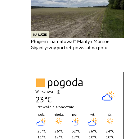
NA LUZIE
Pługiem „namalował” Marilyn Monroe.
Gigantyczny portret powstał na polu
pogoda
Warszawa
23°C
Przeważnie słonecznie
sob.
niedz.
pon.
wt.
śr.
25°C
26°C
32°C
26°C
24°C
11°C
12°C
17°C
10°C
10°C