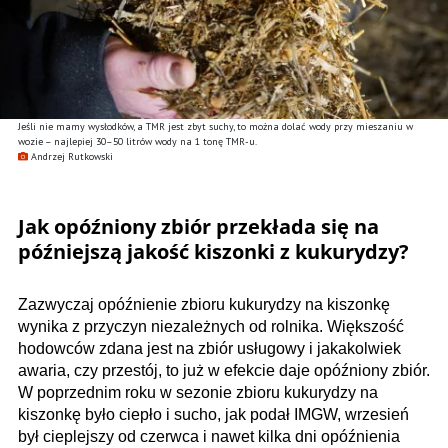
Jeśli nie mamy wysłodków, a TMR jest zbyt suchy, to można dolać wody przy mieszaniu w
wozie – najlepiej 30–50 litrów wody na 1 tonę TMR-u.
Andrzej Rutkowski
Jak opóźniony zbiór przekłada się na
późniejszą jakość kiszonki z kukurydzy?
Zazwyczaj opóźnienie zbioru kukurydzy na kiszonkę
wynika z przyczyn niezależnych od rolnika. Większość
hodowców zdana jest na zbiór usługowy i jakakolwiek
awaria, czy przestój, to już w efekcie daje opóźniony zbiór.
W poprzednim roku w sezonie zbioru kukurydzy na
kiszonkę było ciepło i sucho, jak podał IMGW, wrzesień
był cieplejszy od czerwca i nawet kilka dni opóźnienia