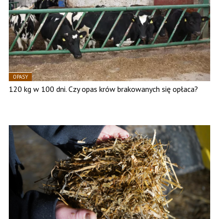
OPASY
120 kg w 100 dni. Czy opas krów brakowanych się opłaca?