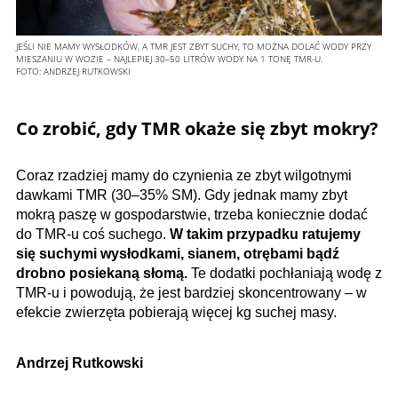
JEŚLI NIE MAMY WYSŁODKÓW, A TMR JEST ZBYT SUCHY, TO MOŻNA DOLAĆ WODY PRZY
MIESZANIU W WOZIE – NAJLEPIEJ 30–50 LITRÓW WODY NA 1 TONĘ TMR-U.
FOTO:
ANDRZEJ RUTKOWSKI
Co zrobić, gdy TMR okaże się zbyt mokry?
Coraz rzadziej mamy do czynienia ze zbyt wilgotnymi
dawkami TMR (30–35% SM). Gdy jednak mamy zbyt
mokrą paszę w gospodarstwie, trzeba koniecznie dodać
do TMR-u coś suchego.
W takim przypadku ratujemy
się suchymi wysłodkami, sianem, otrębami bądź
drobno posiekaną słomą.
Te dodatki pochłaniają wodę z
TMR-u i powodują, że jest bardziej skoncentrowany – w
efekcie zwierzęta pobierają więcej kg suchej masy.
Andrzej Rutkowski