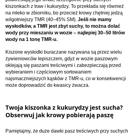
kiszonkach z traw i kukurydzy. To przekłada się również
na mleko w zbiorniku, bo przecież krowy chętniej jedzą
wilgotniejszy TMR (40–45% SM).
Jeśli nie mamy
wysłodków, a TMR jest zbyt suchy, to można dolać
wody przy mieszaniu w wozie – najlepiej 30–50 litrów
wody na 1 tonę TMR-u.
Kiszone wysłodki buraczane nazywana są przez wielu
żywieniowców lepiszczem, gdyż w wozie paszowym
oklejają się paszami treściwymi i zabezpieczają przed
wybieraniem i częściowym sortowaniem
najsmaczniejszych kąsków z TMR-u, co w konsekwencji
może doprowadzić do kwasicy żwacza.
Twoja kiszonka z kukurydzy jest sucha?
Obserwuj jak krowy pobierają paszę
Pamiętajmy, że duże dawki pasz treściwych przy suchych