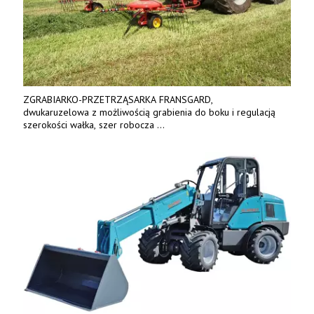
ZGRABIARKO-PRZETRZĄSARKA FRANSGARD,
dwukaruzelowa z możliwością grabienia do boku i regulacją
szerokości wałka, szer robocza
do 6 m. Mocna konstrukcja. Karchex.
Tel. 606 211 056, 507 158 699.