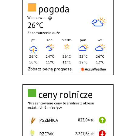
pogoda
Warszawa
26°C
Zachmurzenie duże
pt.
sob.
niedz.
pon.
wt.
26°C
24°C
26°C
32°C
26°C
16°C
11°C
11°C
19°C
12°C
Zobacz pełną prognozę
ceny rolnicze
*Prezentowane ceny to średnia z okresu
ostatnich 6 miesięcy.
PSZENICA
823,04 zł
RZEPAK
2.241,68 zł