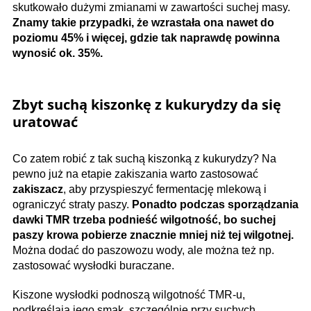
skutkowało dużymi zmianami w zawartości suchej masy.
Znamy takie przypadki, że wzrastała ona nawet do
poziomu 45% i więcej, gdzie tak naprawdę powinna
wynosić ok. 35%.
Zbyt suchą kiszonkę z kukurydzy da się
uratować
Co zatem robić z tak suchą kiszonką z kukurydzy? Na
pewno już na etapie zakiszania warto zastosować
zakiszacz
, aby przyspieszyć fermentację mlekową i
ograniczyć straty paszy.
Ponadto podczas sporządzania
dawki TMR trzeba podnieść wilgotność, bo suchej
paszy krowa pobierze znacznie mniej niż tej wilgotnej.
Można dodać do paszowozu wody, ale można też np.
zastosować wysłodki buraczane.
Kiszone wysłodki podnoszą wilgotność TMR-u,
podkreślają jego smak, szczególnie przy suchych