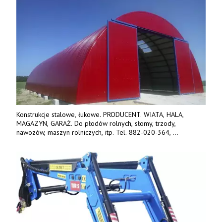
Konstrukcje stalowe, łukowe. PRODUCENT. WIATA, HALA,
MAGAZYN, GARAŻ. Do płodów rolnych, słomy, trzody,
nawozów, maszyn rolniczych, itp. Tel. 882-020-364,
664-125-869, 604-407-206. www.olimet.eu