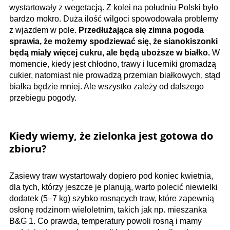
wystartowały z wegetacją. Z kolei na południu Polski było
bardzo mokro. Duża ilość wilgoci spowodowała problemy
z wjazdem w pole.
Przedłużająca się zimna pogoda
sprawia, że możemy spodziewać się, że sianokiszonki
będą miały więcej cukru, ale będą uboższe w białko.
W
momencie, kiedy jest chłodno, trawy i lucerniki gromadzą
cukier, natomiast nie prowadzą przemian białkowych, stąd
białka będzie mniej. Ale wszystko zależy od dalszego
przebiegu pogody.
Kiedy wiemy, że zielonka jest gotowa do
zbioru?
Zasiewy traw wystartowały dopiero pod koniec kwietnia,
dla tych, którzy jeszcze je planują, warto polecić niewielki
dodatek (5–7 kg) szybko rosnących traw, które zapewnią
osłonę rodzinom wieloletnim, takich jak np. mieszanka
B&G 1. Co prawda, temperatury powoli rosną i mamy