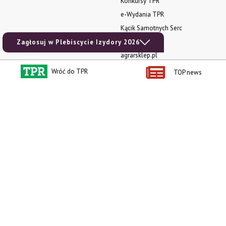
Konkursy TPR
e-Wydania TPR
Kącik Samotnych Serc
Porgram TV
Zagłosuj w Plebiscycie Izydory 2026
agrarsklep.pl
RSS
Wróć do TPR
TOP news
Produkty dla Ciebie
Kategorie
Zamów prenumeratę TPR
Wiadomości
Kup Tygodnik
Rynki
Album 40 lat na biegu.
Pieniądze
Niezawodne maszyny polskiej
Prawo
wsi
Uprawa
Publikacja Wapnowanie to
konieczność
Maszyny
Publikacja Vademecum
Mleko
nawożenia dolistnego
Zwierzęta
Atlas chorób fizjologicznych
INFOCAP