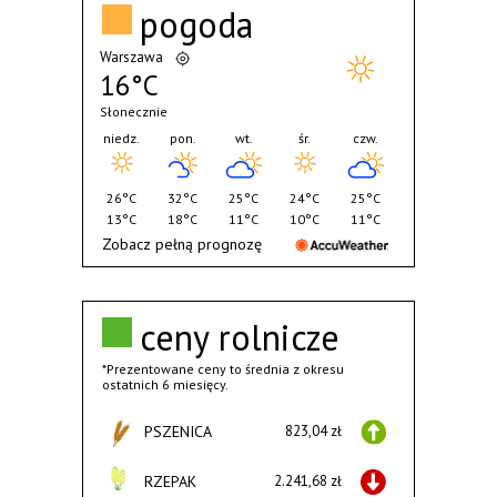
pogoda
Warszawa
16°C
Słonecznie
niedz.
pon.
wt.
śr.
czw.
26°C
32°C
25°C
24°C
25°C
13°C
18°C
11°C
10°C
11°C
Zobacz pełną prognozę
ceny rolnicze
*Prezentowane ceny to średnia z okresu
ostatnich 6 miesięcy.
PSZENICA
823,04 zł
RZEPAK
2.241,68 zł