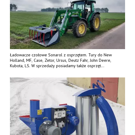
Ładowacze czołowe Sonarol z osprzętem. Tury do New
Holland, MF, Case, Zetor, Ursus, Deutz Fahr, John Deere,
Kubota, LS. W sprzedaży posiadamy także osprzęt
w promocyjnych cenach. Tel. 500 600 106. www.specagro.pl