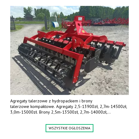
Agregaty talerzowe z hydropackiem i brony
talerzowe kompaktowe. Agregaty 2,5-13900zł, 2,7m-14500zł,
3,0m-15000zł. Brony 2,5m-13500zł, 2,7m-14000zł,
3,0m-14800zł. Tel. 500 800 106, www.agrieko.pl
WSZYSTKIE OGŁOSZENIA