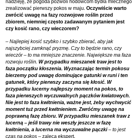
nadzieję, że pogoda pozwoli hodowcom bydła mlecznego
zrealizować pierwszy pokos w maju.
Oczywiście warto
zwrócić uwagę na fazy rozwojowe roślin przed
zbiorem, niemniej często zadawanym pytaniem jest
czy kosić rano, czy wieczorem?
–
Najlepiej kosić szybko i szybko zbierać, aby jak
najszybciej zamknąć pryzmę. Czy to będzie rano, czy
wieczór – to ma mniejsze znaczenie. Największe ma faza
rozwoju roślin.
W przypadku mieszanek traw jest to
faza początku kłoszenia. Wyznaczając termin pokosu
bierzemy pod uwagę dominujące gatunki w runi i ten
gatunek, który pierwszy zaczyna się kłosić. W
przypadku lucerny najlepszy moment na pokos, to
faza pierwszych wyczuwalnych pączków kwiatowych.
Nie jest to faza kwitnienia, ważne jest, żeby wychwycić
moment tuż przed kwitnieniem. Zwróćmy uwagę na
poprawną fazę zbioru. W przypadku mieszanek traw z
lucerną – jeśli trawy nie weszły jeszcze w fazę
kwitnienia, a lucerna ma wyczuwalne pączki
– to jest
czas na pokos
– zaleca ekspert.