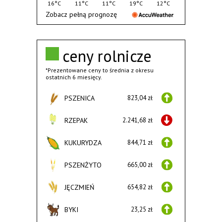
16°C
11°C
11°C
19°C
12°C
Zobacz pełną prognozę
ceny rolnicze
*Prezentowane ceny to średnia z okresu
ostatnich 6 miesięcy.
PSZENICA
823,04 zł
RZEPAK
2.241,68 zł
KUKURYDZA
844,71 zł
PSZENŻYTO
665,00 zł
JĘCZMIEŃ
654,82 zł
BYKI
23,25 zł