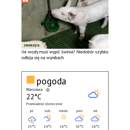
ZWIERZĘTA
Ile wody musi wypić świnia? Niedobór szybko
odbija się na wynikach
pogoda
Warszawa
22°C
Przeważnie słonecznie
pt.
sob.
niedz.
pon.
wt.
25°C
24°C
26°C
32°C
26°C