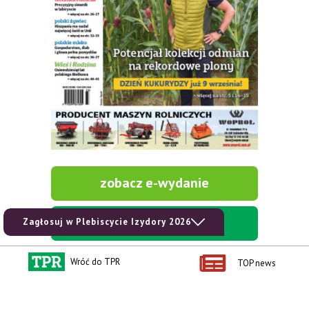
zobacz e-wydanie
kup prenumeratę
Zagłosuj w Plebiscycie Izydory 2026
Wróć do TPR
TOP news