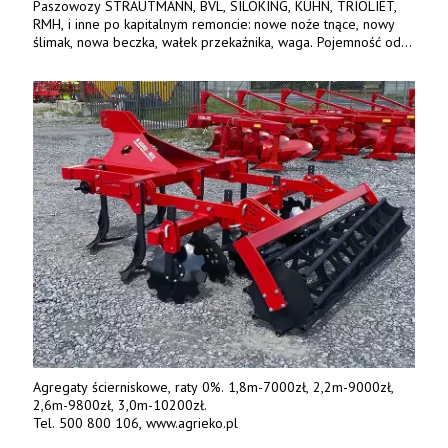
Paszowozy STRAUTMANN, BVL, SILOKING, KUHN, TRIOLIET,
RMH, i inne po kapitalnym remoncie: nowe noże tnące, nowy
ślimak, nowa beczka, wałek przekaźnika, waga. Pojemność od
5m3 - 40m3. Cena od 32 tys. Wozy sprowadzone z Niemiec.
Jesteśmy także producentem nowych paszowozów AKSA, woj.
wielkopolskie, koło Konina. Kontakt: 607 405 691.
Agregaty ścierniskowe, raty 0%. 1,8m-7000zł, 2,2m-9000zł,
2,6m-9800zł, 3,0m-10200zł.
Tel. 500 800 106, www.agrieko.pl