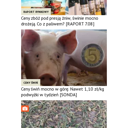
RAPORT RYNKOWY
Ceny zbóż pod presją żniw, świnie mocno
drożeją. Co z paliwem? [RAPORT 7.08]
CENY ŚWIŃ
Ceny świń mocno w górę. Nawet 1,10 zł/kg
podwyżki w tydzień [SONDA]