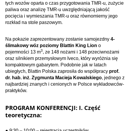
tych wozów oparta o czas przygotowania TMR-u, zużycie
paliwa oraz analizę TMR-u uwzględniającą jakość
pocięcia i wymieszania TMR-u oraz równomierny jego
rozkład na stole paszowym.
Na pokazie zaprezentowany zostanie samojezdny
4-
ślimakowy wóz poziomy Blattin King Lion
o
3
pojemności 13 m
, ze 148 nożami i 148 przeciwnożami
oraz silnikiem przemysłowym Iveco, który wyróżnia się
kompaktowym gabarytem. Podobnie jak w latach
ubiegłych, Blattin Polska zaprosiła do współpracy
prof.
dr. hab. inż. Zygmunta Macieja Kowalskiego
, jednego z
najbardziej znanych i cenionych w Polsce wykładowców-
praktyków.
PROGRAM KONFERENCJI: I. Część
teoretyczna:
● 9:30 – 10:00 – rejestracja uczestników,