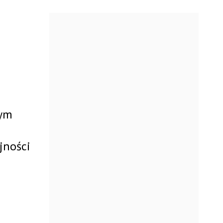
zym
jności