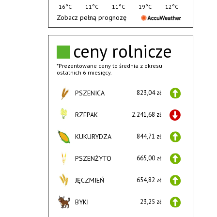
16°C
11°C
11°C
19°C
12°C
Zobacz pełną prognozę
ceny rolnicze
*Prezentowane ceny to średnia z okresu
ostatnich 6 miesięcy.
PSZENICA
823,04 zł
RZEPAK
2.241,68 zł
KUKURYDZA
844,71 zł
PSZENŻYTO
665,00 zł
JĘCZMIEŃ
654,82 zł
BYKI
23,25 zł