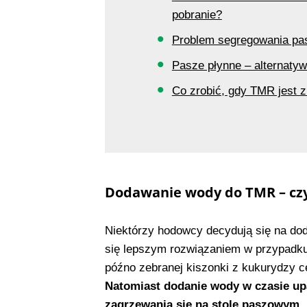
pobranie?
Problem segregowania pas
Pasze płynne – alternaty
Co zrobić, gdy TMR jest 
Dodawanie wody do TMR – czy
Niektórzy hodowcy decydują się na do
się lepszym rozwiązaniem w przypadku
późno zebranej kiszonki z kukurydzy c
Natomiast dodanie wody w czasie up
zagrzewania się na stole paszowym, 