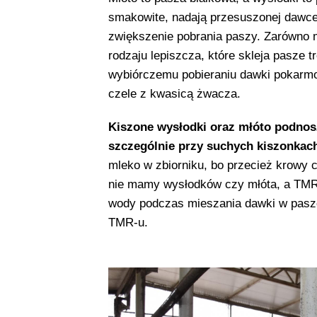
smakowite, nadają przesuszonej dawce
zwiększenie pobrania paszy. Zarówno mł
rodzaju lepiszcza, które skleja pasze t
wybiórczemu pobieraniu dawki pokarm
czele z kwasicą żwacza.
Kiszone wysłodki oraz młóto podnos
szczególnie przy suchych kiszonkach
mleko w zbiorniku, bo przecież krowy 
nie mamy wysłodków czy młóta, a TMR 
wody podczas mieszania dawki w paszow
TMR-u.