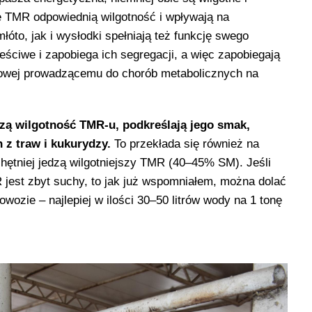
 TMR odpowiednią wilgotność i wpływają na
óto, jak i wysłodki spełniają też funkcję swego
reściwe i zapobiega ich segregacji, a więc zapobiegają
owej prowadzącemu do chorób metabolicznych na
zą wilgotność TMR-u, podkreślają jego smak,
 z traw i kukurydzy.
To przekłada się również na
chętniej jedzą wilgotniejszy TMR (40–45% SM). Jeśli
jest zbyt suchy, to jak już wspomniałem, można dolać
ozie – najlepiej w ilości 30–50 litrów wody na 1 tonę