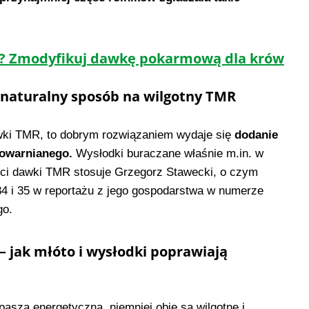
ze? Zmodyfikuj dawkę pokarmową dla krów
 naturalny sposób na wilgotny TMR
wki TMR, to dobrym rozwiązaniem wydaje się
dodanie
owarnianego.
Wysłodki buraczane właśnie m.in. w
ści dawki TMR stosuje Grzegorz Stawecki, o czym
4 i 35 w reportażu z jego gospodarstwa w numerze
go.
– jak młóto i wysłodki poprawiają
pasza energetyczna, niemniej obie są wilgotne i