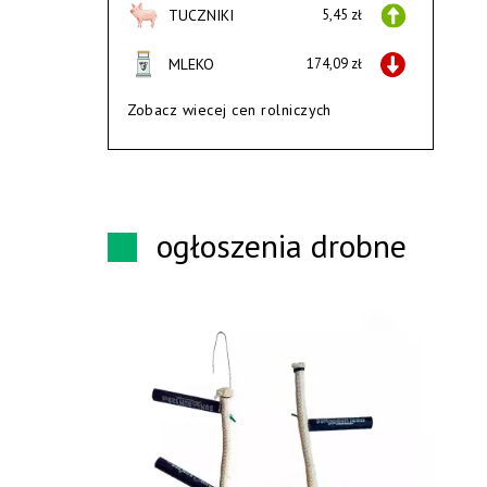
TUCZNIKI
5,45 zł
MLEKO
174,09 zł
Zobacz wiecej cen rolniczych
ogłoszenia drobne