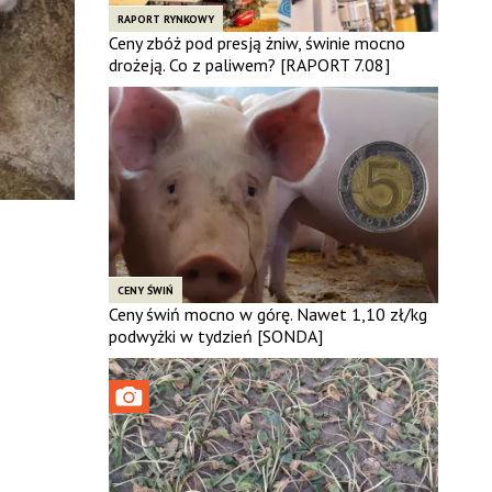
RAPORT RYNKOWY
Ceny zbóż pod presją żniw, świnie mocno
drożeją. Co z paliwem? [RAPORT 7.08]
CENY ŚWIŃ
Ceny świń mocno w górę. Nawet 1,10 zł/kg
podwyżki w tydzień [SONDA]