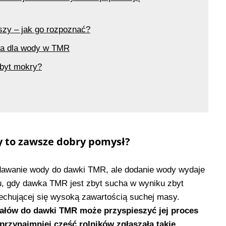
zy – jak go rozpoznać?
wa dla wody w TMR
zbyt mokry?
 to zawsze dobry pomysł?
dawanie wody do dawki TMR, ale dodanie wody wydaje
, gdy dawka TMR jest zbyt sucha w wyniku zbyt
echującej się wysoką zawartością suchej masy.
ałów do dawki TMR może przyspieszyć jej proces
przynajmniej część rolników zgłaszała takie