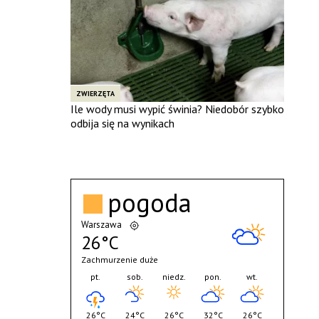
ZWIERZĘTA
Ile wody musi wypić świnia? Niedobór szybko
odbija się na wynikach
pogoda
Warszawa
26°C
Zachmurzenie duże
pt.
sob.
niedz.
pon.
wt.
26°C
24°C
26°C
32°C
26°C