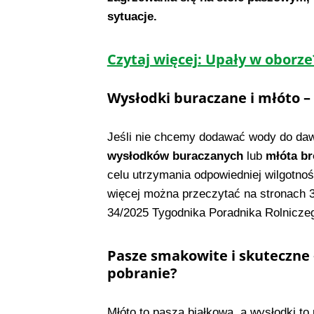
sytuacje.
Czytaj więcej: Upały w obor
Wysłodki buraczane i młóto –
Jeśli nie chcemy dodawać wody do da
wysłodków buraczanych
lub
młóta br
celu utrzymania odpowiedniej wilgotno
więcej można przeczytać na stronach 3
34/2025 Tygodnika Poradnika Rolnicze
Pasze smakowite i skuteczne 
pobranie?
Młóto to pasza białkowa, a wysłodki to 