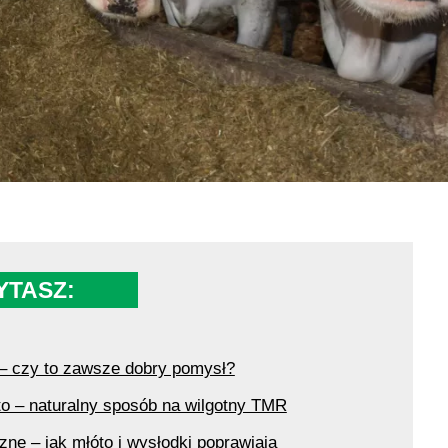
YTASZ:
 czy to zawsze dobry pomysł?
to – naturalny sposób na wilgotny TMR
ne – jak młóto i wysłodki poprawiają