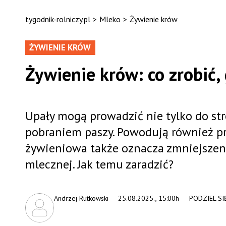
tygodnik-rolniczy.pl
>
Mleko
>
Żywienie krów
ŻYWIENIE KRÓW
Żywienie krów: co zrobić,
Upały mogą prowadzić nie tylko do str
pobraniem paszy. Powodują również p
żywieniowa także oznacza zmniejszeni
mlecznej. Jak temu zaradzić?
Andrzej Rutkowski
25.08.2025., 15:00h
PODZIEL SI