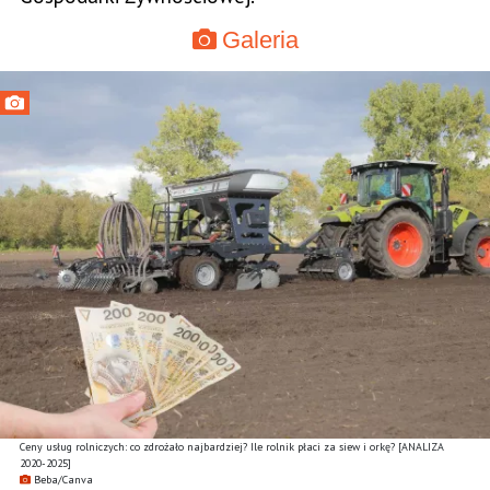
Galeria
Ceny usług rolniczych: co zdrożało najbardziej? Ile rolnik płaci za siew i orkę? [ANALIZA
2020-2025]
Beba/Canva