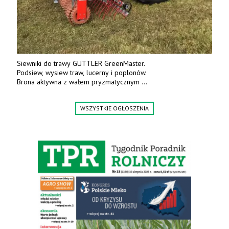
Siewniki do trawy GUTTLER GreenMaster.
Podsiew, wysiew traw, lucerny i poplonów.
Brona aktywna z wałem pryzmatycznym
Guttlera. Bezpośredni importer www.karchex.eu
Tel. 606 211 056, 507 158 699.
WSZYSTKIE OGŁOSZENIA