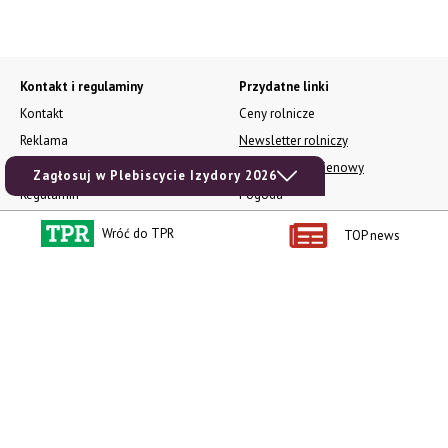
Kontakt i regulaminy
Przydatne linki
Kontakt
Ceny rolnicze
Reklama
Newsletter rolniczy
Polityka prywatności
Rolniczy Alert Cenowy
Zagłosuj w Plebiscycie Izydory 2026
Regulamin
Pogoda
RODO
Ogłoszenia drobne
Wróć do TPR
TOP news
Konkursy TPR
e-Wydania TPR
Kącik Samotnych Serc
Porgram TV
agrarsklep.pl
RSS
Produkty dla Ciebie
Kategorie