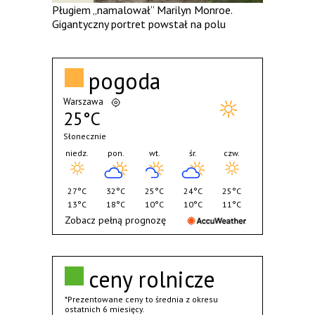
Pługiem „namalował” Marilyn Monroe.
Gigantyczny portret powstał na polu
pogoda
Warszawa
25°C
Słonecznie
niedz.
pon.
wt.
śr.
czw.
27°C
32°C
25°C
24°C
25°C
13°C
18°C
10°C
10°C
11°C
Zobacz pełną prognozę
ceny rolnicze
*Prezentowane ceny to średnia z okresu
ostatnich 6 miesięcy.