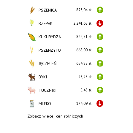
PSZENICA
823,04 zł
RZEPAK
2.241,68 zł
KUKURYDZA
844,71 zł
PSZENŻYTO
665,00 zł
JĘCZMIEŃ
654,82 zł
BYKI
23,25 zł
TUCZNIKI
5,45 zł
MLEKO
174,09 zł
Zobacz wiecej cen rolniczych