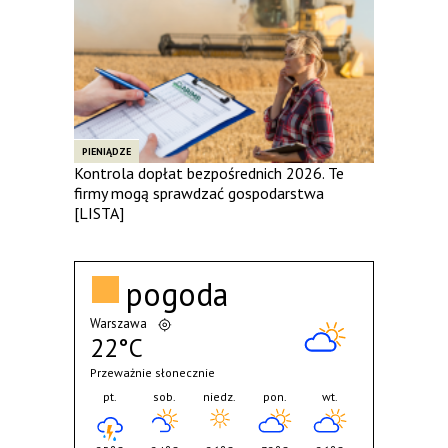
PIENIĄDZE
Kontrola dopłat bezpośrednich 2026. Te
firmy mogą sprawdzać gospodarstwa
[LISTA]
pogoda
Warszawa
22°C
Przeważnie słonecznie
pt.
sob.
niedz.
pon.
wt.