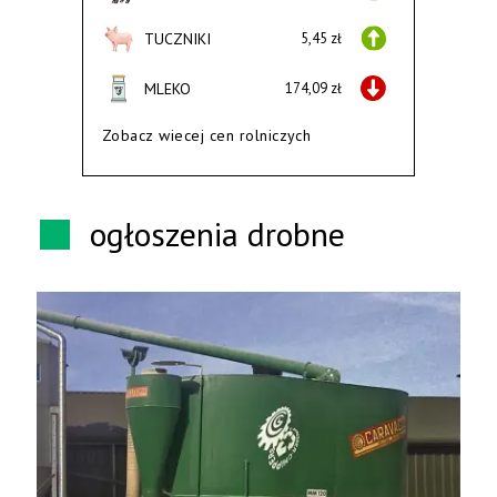
TUCZNIKI
5,45 zł
MLEKO
174,09 zł
Zobacz wiecej cen rolniczych
ogłoszenia drobne