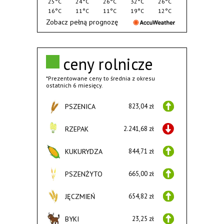
25°C
24°C
26°C
32°C
26°C
16°C
11°C
11°C
19°C
12°C
Zobacz pełną prognozę
ceny rolnicze
*Prezentowane ceny to średnia z okresu
ostatnich 6 miesięcy.
PSZENICA
823,04 zł
RZEPAK
2.241,68 zł
KUKURYDZA
844,71 zł
PSZENŻYTO
665,00 zł
JĘCZMIEŃ
654,82 zł
BYKI
23,25 zł