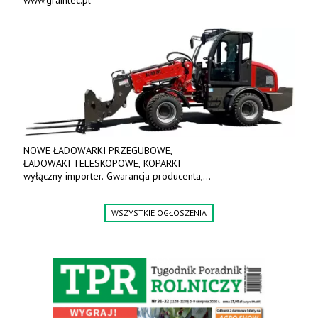
www.graintec.pl
NOWE ŁADOWARKI PRZEGUBOWE,
ŁADOWAKI TELESKOPOWE, KOPARKI
wyłączny importer. Gwarancja producenta,
bogate wyposażenie, prosta konstrukcja.
Ceny od 69 000 zł netto wraz z osprzętem.
WSZYSTKIE OGŁOSZENIA
Tel: 509-365-675. www.kmm.info.pl