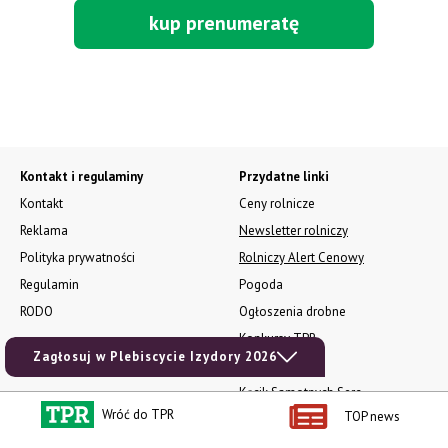
kup prenumeratę
Kontakt i regulaminy
Przydatne linki
Kontakt
Ceny rolnicze
Reklama
Newsletter rolniczy
Polityka prywatności
Rolniczy Alert Cenowy
Regulamin
Pogoda
RODO
Ogłoszenia drobne
Konkursy TPR
Zagłosuj w Plebiscycie Izydory 2026
e-Wydania TPR
Kącik Samotnych Serc
Wróć do TPR
TOP news
Porgram TV
agrarsklep.pl