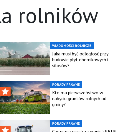
a rolników
WIADOMOŚCI ROLNICZE
Jaka musi być odległość przy
budowie płyt obornikowych i
silosów?
PORADY PRAWNE
Kto ma pierwszeństwo w
nabyciu gruntów rolnych od
gminy?
PORADY PRAWNE
Czy przez pracę za granicą KRUS