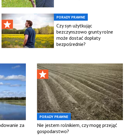
PORADY PRAWNE
Czy syn użytkując
bezczynszowo grunty rolne
może dostać dopłaty
bezpośrednie?
PORADY PRAWNE
odowanie za
Nie jestem rolnikiem, czy mogę przejąć
gospodarstwo?