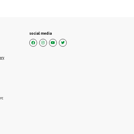
social media
owy
rc