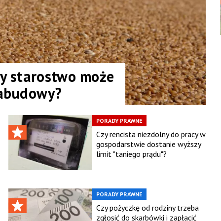
y starostwo może
zabudowy?
PORADY PRAWNE
Czy rencista niezdolny do pracy w
gospodarstwie dostanie wyższy
limit "taniego prądu"?
PORADY PRAWNE
Czy pożyczkę od rodziny trzeba
zgłosić do skarbówki i zapłacić