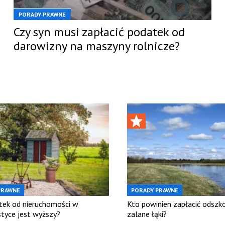
PORADY PRAWNE
Czy syn musi zapłacić podatek od
darowizny na maszyny rolnicze?
PRAWNE
PORADY PRAWNE
tek od nieruchomości w
Kto powinien zapłacić odszk
styce jest wyższy?
zalane łąki?