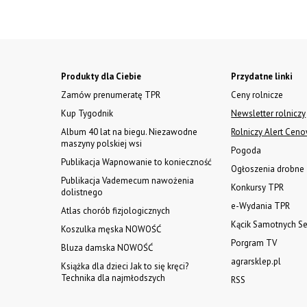
Produkty dla Ciebie
Przydatne linki
Zamów prenumeratę TPR
Ceny rolnicze
Kup Tygodnik
Newsletter rolniczy
Album 40 lat na biegu. Niezawodne
Rolniczy Alert Cen
maszyny polskiej wsi
Pogoda
Publikacja Wapnowanie to konieczność
Ogłoszenia drobne
Publikacja Vademecum nawożenia
Konkursy TPR
dolistnego
e-Wydania TPR
Atlas chorób fizjologicznych
Kącik Samotnych Se
Koszulka męska NOWOŚĆ
Porgram TV
Bluza damska NOWOŚĆ
agrarsklep.pl
Książka dla dzieci Jak to się kręci?
Technika dla najmłodszych
RSS