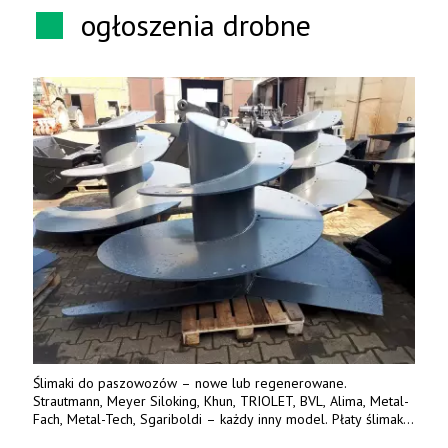
ogłoszenia drobne
Ślimaki do paszowozów – nowe lub regenerowane.
Strautmann, Meyer Siloking, Khun, TRIOLET, BVL, Alima, Metal-
Fach, Metal-Tech, Sgariboldi – każdy inny model. Płaty ślimaka
wykonane z blachy o podwyższonej wytrzymałości na ścieranie