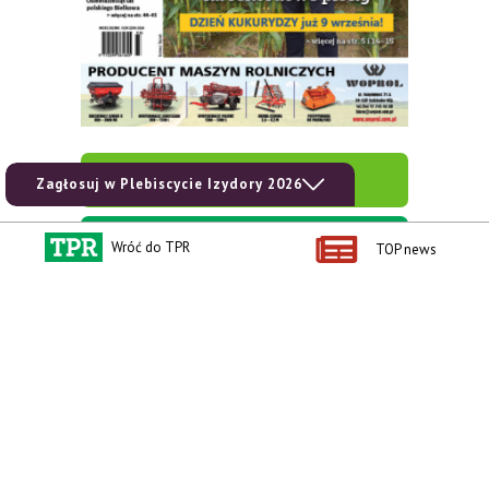
zobacz e-wydanie
Zagłosuj w Plebiscycie Izydory 2026
kup prenumeratę
Wróć do TPR
TOP news
Kontakt i regulaminy
Przydatne linki
Kontakt
Ceny rolnicze
Reklama
Newsletter rolniczy