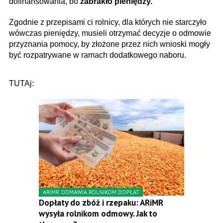
dofinansowania, bo
zabrakło pieniędzy.
Zgodnie z przepisami ci rolnicy, dla których nie starczyło
wówczas pieniędzy, musieli otrzymać decyzje o odmowie
przyznania pomocy, by złożone przez nich wnioski mogły
być rozpatrywane w ramach dodatkowego naboru.
TUTAj:
ARIMR ODMAWIA ROLNIKOM DOPŁAT
Dopłaty do zbóż i rzepaku: ARiMR
wysyła rolnikom odmowy. Jak to