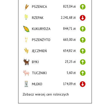
PSZENICA
823,04 zł
RZEPAK
2.241,68 zł
KUKURYDZA
844,71 zł
PSZENŻYTO
665,00 zł
JĘCZMIEŃ
654,82 zł
BYKI
23,25 zł
TUCZNIKI
5,60 zł
MLEKO
174,09 zł
Zobacz wiecej cen rolniczych