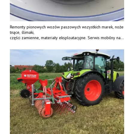
Remonty pionowych wozów paszowych wszystkich marek, noże
tnące, ślimaki,
części zamienne, materiały eksploatacyjne. Serwis mobilny na
terenie całej Polski.
Tel.: 61 285 38 61, 603 626 688.