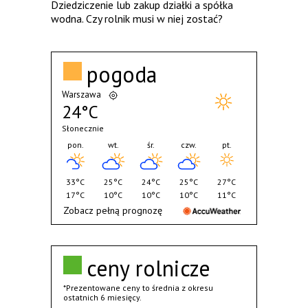
Dziedziczenie lub zakup działki a spółka
wodna. Czy rolnik musi w niej zostać?
pogoda
Warszawa
24°C
Słonecznie
pon.
wt.
śr.
czw.
pt.
33°C
25°C
24°C
25°C
27°C
17°C
10°C
10°C
10°C
11°C
Zobacz pełną prognozę
ceny rolnicze
*Prezentowane ceny to średnia z okresu
ostatnich 6 miesięcy.