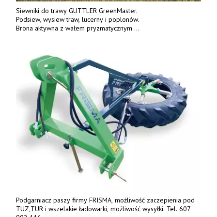
Siewniki do trawy GUTTLER GreenMaster.
Podsiew, wysiew traw, lucerny i poplonów.
Brona aktywna z wałem pryzmatycznym
Guttlera. Bezpośredni importer www.karchex.eu
Tel. 606 211 056, 507 158 699.
Podgarniacz paszy firmy FRISMA, możliwość zaczepienia pod
TUZ,TUR i wszelakie ładowarki, możliwość wysyłki. Tel. 607