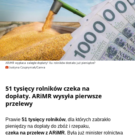
ARiMR wypłaca zaległe dopłaty! Ilu rolników dostało już pieniądze?
Justyna Czupryniak/Canva
51 tysięcy rolników czeka na
dopłaty. ARiMR wysyła pierwsze
przelewy
Prawie
51 tysięcy rolników
, dla których zabrakło
pieniędzy na dopłaty do zbóż i rzepaku,
czeka na przelew z ARiMR
. Była już minister rolnictwa