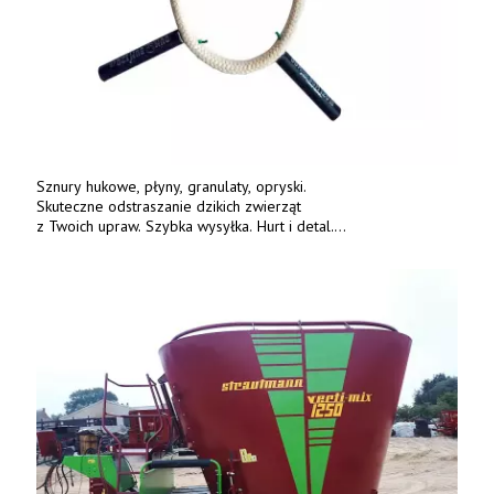
Sznury hukowe, płyny, granulaty, opryski.
Skuteczne odstraszanie dzikich zwierząt
z Twoich upraw. Szybka wysyłka. Hurt i detal.
www.deterren.pl • tel. +48 790 800 510.