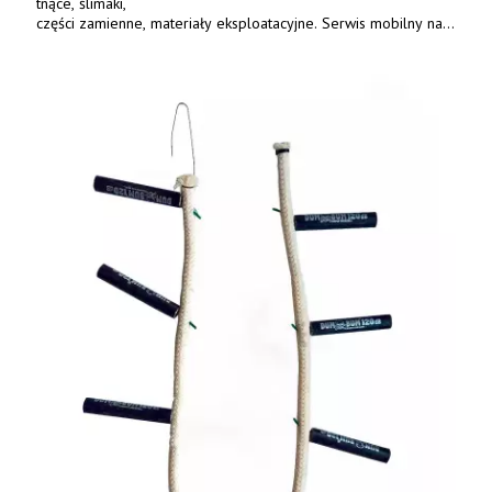
tnące, ślimaki,
części zamienne, materiały eksploatacyjne. Serwis mobilny na
terenie całej Polski.
Tel.: 61 285 38 61, 603 626 688.