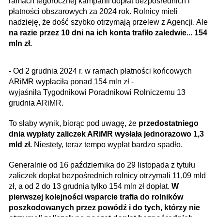
ramach tegorocznej kampanii dopłat bezpośrednich i
płatności obszarowych za 2024 rok. Rolnicy mieli
nadzieję, że dość szybko otrzymają przelew z Agencji. Ale
na razie przez 10 dni na ich konta trafiło zaledwie... 154
mln zł.
- Od 2 grudnia 2024 r. w ramach płatności końcowych
ARiMR wypłaciła ponad 154 mln zł -
wyjaśniła Tygodnikowi Poradnikowi Rolniczemu 13
grudnia ARiMR.
To słaby wynik, biorąc pod uwagę, że
przedostatniego
dnia wypłaty zaliczek ARiMR wysłała jednorazowo 1,3
mld zł.
Niestety, teraz tempo wypłat bardzo spadło.
Generalnie od 16 października do 29 listopada z tytułu
zaliczek dopłat bezpośrednich rolnicy otrzymali 11,09 mld
zł, a od 2 do 13 grudnia tylko 154 mln zł dopłat.
W
pierwszej kolejności wsparcie trafia do rolników
poszkodowanych przez powódź i do tych, którzy nie