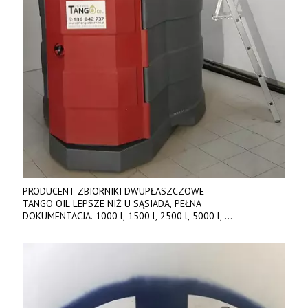
PRODUCENT ZBIORNIKI DWUPŁASZCZOWE -
TANGO OIL LEPSZE NIŻ U SĄSIADA, PEŁNA
DOKUMENTACJA. 1000 l, 1500 l, 2500 l, 5000 l,
produkt polski. Dobra cena, szybkie terminy realizacji. Tel. 536
842 737, www.tango-oil.pl