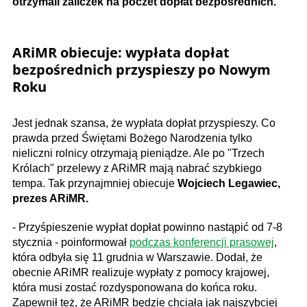
otrzymali zaliczek na poczet dopłat bezpośrednich.
ARiMR obiecuje: wypłata dopłat
bezpośrednich przyspieszy po Nowym
Roku
Jest jednak szansa, że wypłata dopłat przyspieszy. Co
prawda przed Świętami Bożego Narodzenia tylko
nieliczni rolnicy otrzymają pieniądze. Ale po "Trzech
Królach" przelewy z ARiMR mają nabrać szybkiego
tempa. Tak przynajmniej obiecuje
Wojciech Legawiec,
prezes ARiMR.
- Przyśpieszenie wypłat dopłat powinno nastąpić od 7-8
stycznia - poinformował
podczas konferencji prasowej
,
która odbyła się 11 grudnia w Warszawie. Dodał, że
obecnie ARiMR realizuje wypłaty z pomocy krajowej,
która musi zostać rozdysponowana do końca roku.
Zapewnił też, że ARiMR będzie chciała jak najszybciej