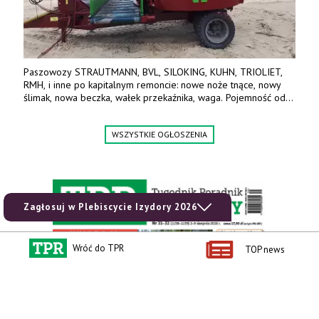
Paszowozy STRAUTMANN, BVL, SILOKING, KUHN, TRIOLIET,
RMH, i inne po kapitalnym remoncie: nowe noże tnące, nowy
ślimak, nowa beczka, wałek przekaźnika, waga. Pojemność od
5m3 - 40m3. Cena od 32 tys. Wozy sprowadzone z Niemiec.
Jesteśmy także producentem nowych paszowozów AKSA, woj.
WSZYSTKIE OGŁOSZENIA
wielkopolskie, koło Konina. Kontakt: 607 405 691.
Zagłosuj w Plebiscycie Izydory 2026
Wróć do TPR
TOP news