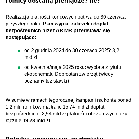
rolnicy dostaną pieniądze? Ile?
Realizacja płatności końcowych potrwa do 30 czerwca
przyszłego roku.
Plan wypłat zaliczek i dopłat
bezpośrednich przez ARiMR przedstawia się
następująco:
od 2 grudnia 2024 do 30 czerwca 2025: 8,2
mld zł
od kwietnia/maja 2025 roku: wypłata z tytułu
ekoschematu Dobrostan zwierząt (wtedy
poznamy też stawki)
W sumie w ramach tegorocznej kampanii na konta ponad
1,2 mln rolników ma trafić 15,74 mld zł dopłat
bezpośrednich i 3,54 mld zł płatności obszarowych, czyli
łącznie
19,28 mld zł.
Rolniku, upewnij się, że dopłaty