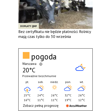
DOPŁATY QMP
Bez certyfikatu nie będzie płatności. Rolnicy
mają czas tylko do 30 września
pogoda
Warszawa
20°C
Przeważnie bezchmurnie
pt.
sob.
niedz.
pon.
wt.
25°C
24°C
26°C
32°C
26°C
16°C
11°C
11°C
19°C
12°C
Zobacz pełną prognozę