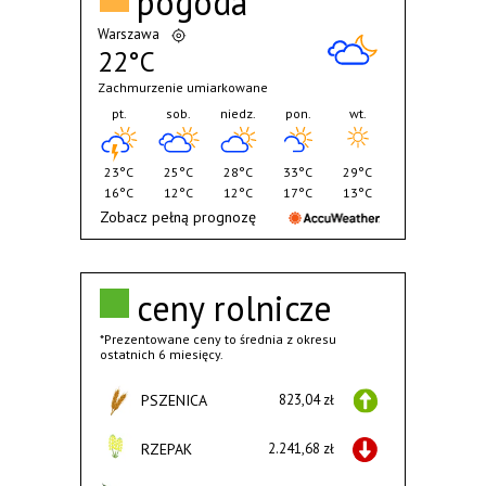
pogoda
Warszawa
22°C
Zachmurzenie umiarkowane
pt.
sob.
niedz.
pon.
wt.
23°C
25°C
28°C
33°C
29°C
16°C
12°C
12°C
17°C
13°C
Zobacz pełną prognozę
ceny rolnicze
*Prezentowane ceny to średnia z okresu
ostatnich 6 miesięcy.
PSZENICA
823,04 zł
RZEPAK
2.241,68 zł