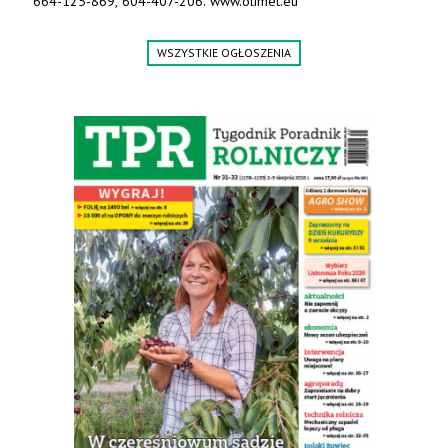
664-125-869, 604-407-206. www.olimet.eu
WSZYSTKIE OGŁOSZENIA