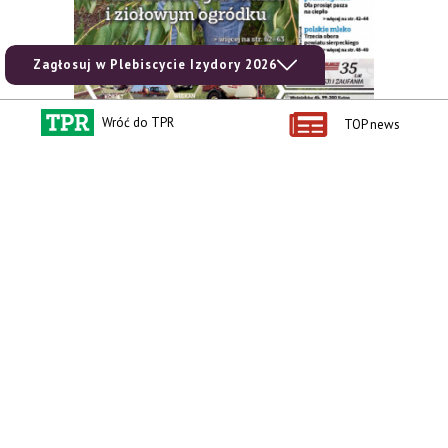
Zagłosuj w Plebiscycie Izydory 2026
Wróć do TPR
TOP news
zobacz e-wydanie
kup prenumeratę
Kontakt i regulaminy
Przydatne linki
Kontakt
Ceny rolnicze
Reklama
Newsletter rolniczy