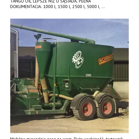
TANGO OIL LEPSZE NIŻ U SĄSIADA, PEŁNA
DOKUMENTACJA. 1000 l, 1500 l, 2500 l, 5000 l,
produkt polski. Dobra cena, szybkie terminy realizacji. Tel. 536
842 737, www.tango-oil.pl
Mobilna mieszalnia pasz na wom. Duża wydajność, śrutownik