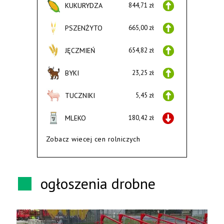
KUKURYDZA
844,71 zł
PSZENŻYTO
665,00 zł
JĘCZMIEŃ
654,82 zł
BYKI
23,25 zł
TUCZNIKI
5,45 zł
MLEKO
180,42 zł
Zobacz wiecej cen rolniczych
ogłoszenia drobne