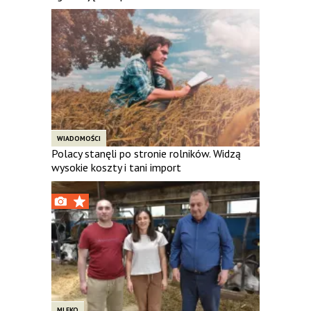
WIADOMOŚCI
Polacy stanęli po stronie rolników. Widzą
wysokie koszty i tani import
MLEKO