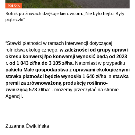
POLSKA
Rolnik po żniwach dziękuje kierowcom. „Nie było hejtu. Były
piąteczki”
“Stawki płatności w ramach interwencji dotyczącej
rolnictwa ekologicznego,
w zależności od grupy upraw i
okresu konwersji/po konwersji wynosić będą od 2023
r. od 1 043 zł/ha do 3 105 zł/ha
. Natomiast w przypadku
pakietu Małe gospodarstwa z uprawami ekologicznymi
stawka płatności będzie wynosiła 1 640 zł/ha
, a
stawka
premii za zrównoważoną produkcję roślinno-
zwierzęcą 573 zł/ha
” - możemy przeczytać na stronie
Agencji.
Zuzanna Ćwiklińska