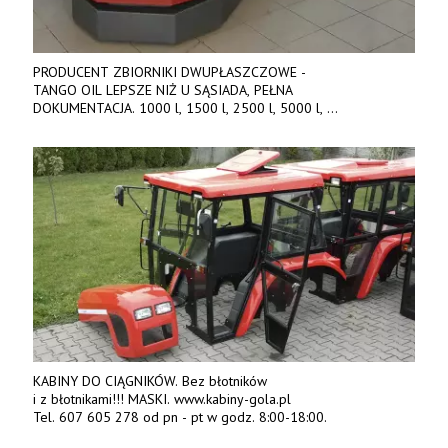
PRODUCENT ZBIORNIKI DWUPŁASZCZOWE -
TANGO OIL LEPSZE NIŻ U SĄSIADA, PEŁNA
DOKUMENTACJA. 1000 l, 1500 l, 2500 l, 5000 l,
produkt polski. Dobra cena, szybkie terminy realizacji. Tel. 536
842 737, www.tango-oil.pl
KABINY DO CIĄGNIKÓW. Bez błotników
i z błotnikami!!! MASKI. www.kabiny-gola.pl
Tel. 607 605 278 od pn - pt w godz. 8:00-18:00.