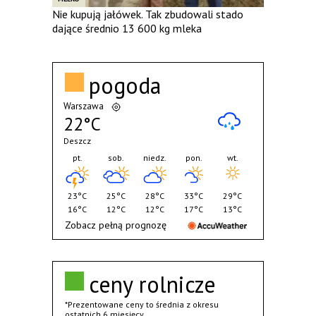
Nie kupują jałówek. Tak zbudowali stado
dające średnio 13 600 kg mleka
pogoda
Warszawa
22°C
Deszcz
pt.
sob.
niedz.
pon.
wt.
23°C
25°C
28°C
33°C
29°C
16°C
12°C
12°C
17°C
13°C
Zobacz pełną prognozę
ceny rolnicze
*Prezentowane ceny to średnia z okresu
ostatnich 6 miesięcy.