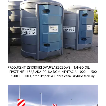
PRODUCENT ZBIORNIKI DWUPŁASZCZOWE - TANGO OIL
LEPSZE NIŻ U SĄSIADA, PEŁNA DOKUMENTACJA. 1000 l, 1500
l, 2500 l, 5000 l, produkt polski. Dobra cena, szybkie terminy
realizacji. Tel. 536 842 737, www.tango-oil.pl