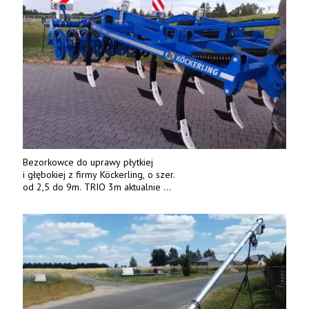
Bezorkowce do uprawy płytkiej
i głębokiej z firmy Köckerling, o szer.
od 2,5 do 9m. TRIO 3m aktualnie
w promocji! TEL. 669 317 410, 603 530 775. DOBRY-PLON,
GORYSZEWO 44.