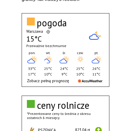
pogoda
Warszawa
15°C
Przeważnie bezchmurnie
pon.
wt.
śr.
czw.
pt.
33°C
25°C
24°C
25°C
26°C
17°C
10°C
9°C
10°C
11°C
Zobacz pełną prognozę
ceny rolnicze
*Prezentowane ceny to średnia z okresu
ostatnich 6 miesięcy.
PSZENICA
823,04 zł