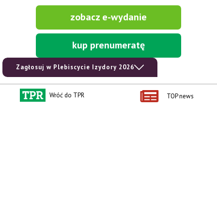
zobacz e-wydanie
kup prenumeratę
Zagłosuj w Plebiscycie Izydory 2026
Wróć do TPR
TOP news
Kontakt i regulaminy
Przydatne linki
Kontakt
Ceny rolnicze
Reklama
Newsletter rolniczy
Polityka prywatności
Rolniczy Alert Cenowy
Regulamin
Pogoda
RODO
Ogłoszenia drobne
Konkursy TPR
e-Wydania TPR