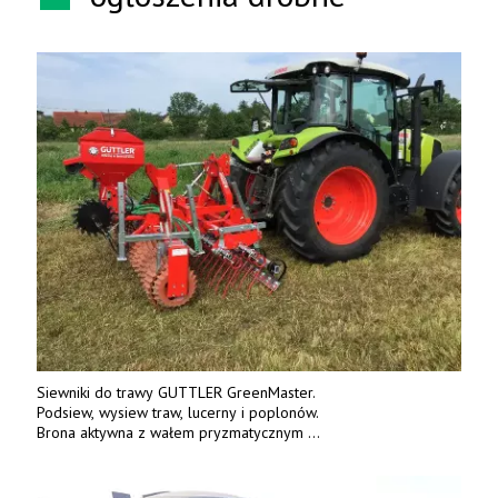
Siewniki do trawy GUTTLER GreenMaster.
Podsiew, wysiew traw, lucerny i poplonów.
Brona aktywna z wałem pryzmatycznym
Guttlera. Bezpośredni importer www.karchex.eu
Tel. 606 211 056, 507 158 699.