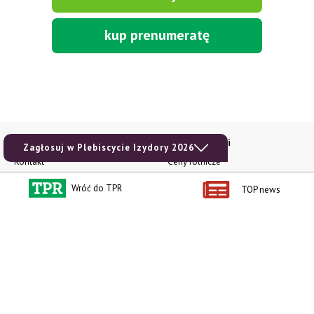
kup prenumeratę
Kontakt i regulaminy
Przydatne linki
Zagłosuj w Plebiscycie Izydory 2026
Kontakt
Ceny rolnicze
Reklama
Newsletter rolniczy
Wróć do TPR
TOP news
Polityka prywatności
Rolniczy Alert Cenowy
Regulamin
Pogoda
RODO
Ogłoszenia drobne
Konkursy TPR
e-Wydania TPR
Kącik Samotnych Serc
Porgram TV