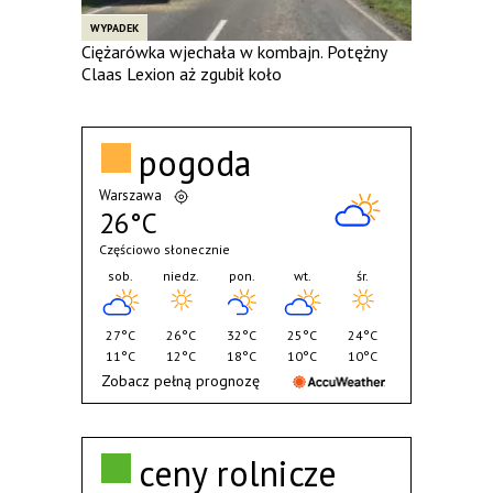
WYPADEK
Ciężarówka wjechała w kombajn. Potężny
Claas Lexion aż zgubił koło
pogoda
Warszawa
26°C
Częściowo słonecznie
sob.
niedz.
pon.
wt.
śr.
27°C
26°C
32°C
25°C
24°C
11°C
12°C
18°C
10°C
10°C
Zobacz pełną prognozę
ceny rolnicze