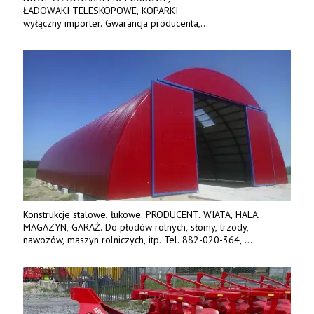
ŁADOWAKI TELESKOPOWE, KOPARKI
wyłączny importer. Gwarancja producenta,
bogate wyposażenie, prosta konstrukcja.
Ceny od 69 000 zł netto wraz z osprzętem.
Tel: 509-365-675. www.kmm.info.pl
Konstrukcje stalowe, łukowe. PRODUCENT. WIATA, HALA,
MAGAZYN, GARAŻ. Do płodów rolnych, słomy, trzody,
nawozów, maszyn rolniczych, itp. Tel. 882-020-364,
664-125-869, 604-407-206. www.olimet.eu