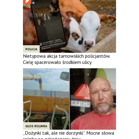
POLICJA
Nietypowa akcja tarnowskich policjantów.
Cielę spacerowało środkiem ulicy
GŁOS ROLNIKA
„Dożynki tak, ale nie dorzynki”. Mocne słowa
rolnika po zakończeniu żniw