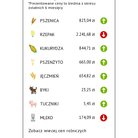
*Prezentowane ceny to średnia z okresu
ostatnich 6 miesięcy.
PSZENICA
823,04 zł
RZEPAK
2.241,68 zł
KUKURYDZA
844,71 zł
PSZENŻYTO
665,00 zł
JĘCZMIEŃ
654,82 zł
BYKI
23,25 zł
TUCZNIKI
5,45 zł
MLEKO
174,09 zł
Zobacz wiecej cen rolniczych