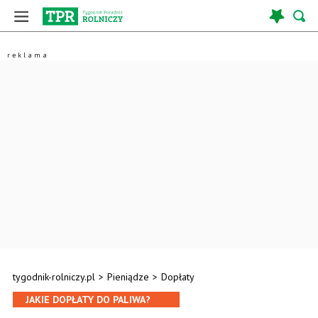
tygodnik-rolniczy.pl
>
Pieniądze
>
Dopłaty
JAKIE DOPŁATY DO PALIWA?