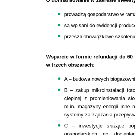
O dofinansowanie w zakresie inwesty
prowadzą gospodarstwo w ramac
są wpisani do ewidencji produc
przeszli obowiązkowe szkoleni
Wsparcie w formie refundacji do 60 
w trzech obszarach:
A – budowa nowych biogazowni
B – zakup mikroinstalacji foto
cieplnej z promieniowania s
m.in. magazyny energii inne n
systemy zarządzania przepływa
C – inwestycje służące pop
gospodarskich, np. dociepla