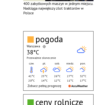
400 zabytkowych maszyn w jednym miejscu.
Nadciąga największy zlot traktorów w
Polsce
pogoda
Warszawa
38°C
Przeważnie słonecznie
czw.
pt.
sob.
niedz.
pon.
41°C
25°C
26°C
27°C
32°C
20°C
14°C
12°C
11°C
17°C
Zobacz pełną prognozę
ceny rolnicze