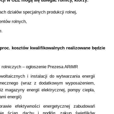
cji w OZE mogą się ubiegać rolnicy, którzy:
h działów specjalnych produkcji rolnej,
entów rolnych,
e.
proc. kosztów kwalifikowalnych realizowane będzie
 rolniczych – ogłoszenie Prezesa ARiMR
woltaicznych i instalacji do wytwarzania energii
łonecznego (wraz z dodatkowym wyposażeniem,
iż magazyny energii elektrycznej, pompy ciepła,
mi energii)
rawie efektywności energetycznej zabudowań
nie ścian, dachu i podłóg, zakup świetlików