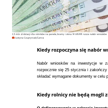
1,5 mln zł dotacji dla rolników na panele, bramy i okna. W ARiMR rusza nabór wniosków
Justyna Czupryniak/Canva
Kiedy rozpoczyna się nabór w
Nabór wniosków na inwestycje w za
rozpocznie się 25 stycznia i zakończy
składać wymagane dokumenty w celu po
Kiedy rolnicy nie będą mogli 