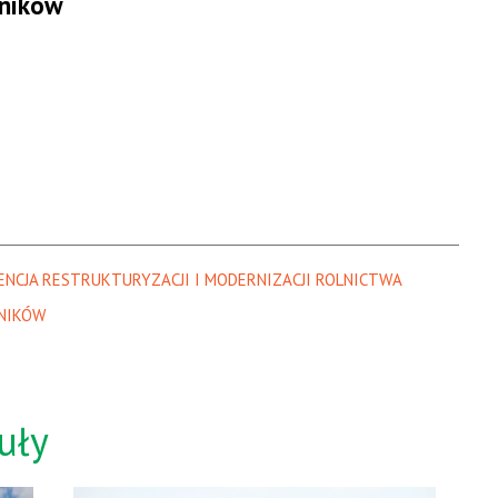
lników
ENCJA RESTRUKTURYZACJI I MODERNIZACJI ROLNICTWA
LNIKÓW
uły