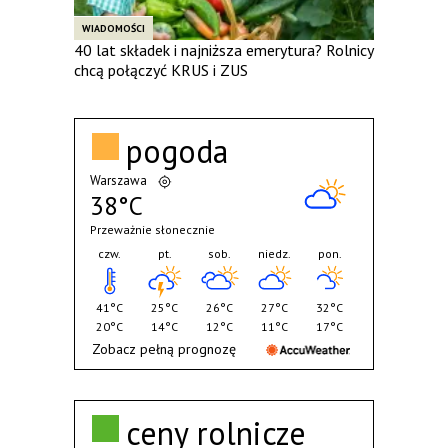
WIADOMOŚCI
40 lat składek i najniższa emerytura? Rolnicy
chcą połączyć KRUS i ZUS
pogoda
Warszawa
38°C
Przeważnie słonecznie
czw.
pt.
sob.
niedz.
pon.
41°C
25°C
26°C
27°C
32°C
20°C
14°C
12°C
11°C
17°C
Zobacz pełną prognozę
ceny rolnicze