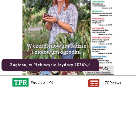
Zagłosuj w Plebiscycie Izydory 2026
Wróć do TPR
TOP news
zobacz e-wydanie
kup prenumeratę