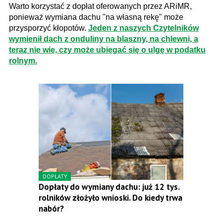
Warto korzystać z dopłat oferowanych przez ARiMR,
ponieważ wymiana dachu "na własną rekę" może
przysporzyć kłopotów.
Jeden z naszych Czytelników
wymienił dach z onduliny na blaszny, na chlewni, a
teraz nie wie, czy może ubiegać się o ulgę w podatku
rolnym.
DOPŁATY
Dopłaty do wymiany dachu: już 12 tys.
rolników złożyło wnioski. Do kiedy trwa
nabór?