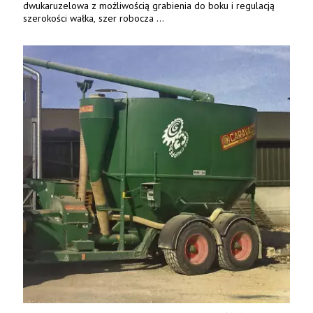
dwukaruzelowa z możliwością grabienia do boku i regulacją
szerokości wałka, szer robocza
do 6 m. Mocna konstrukcja. Karchex.
Tel. 606 211 056, 507 158 699.