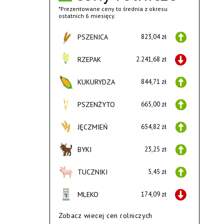
*Prezentowane ceny to średnia z okresu
ostatnich 6 miesięcy.
PSZENICA
823,04 zł
RZEPAK
2.241,68 zł
KUKURYDZA
844,71 zł
PSZENŻYTO
665,00 zł
JĘCZMIEŃ
654,82 zł
BYKI
23,25 zł
TUCZNIKI
5,45 zł
MLEKO
174,09 zł
Zobacz wiecej cen rolniczych