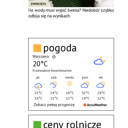
ZWIERZĘTA
Ile wody musi wypić świnia? Niedobór szybko
odbija się na wynikach
pogoda
Warszawa
20°C
Przeważnie bezchmurnie
pt.
sob.
niedz.
pon.
wt.
25°C
24°C
26°C
32°C
26°C
16°C
11°C
11°C
19°C
12°C
Zobacz pełną prognozę
ceny rolnicze