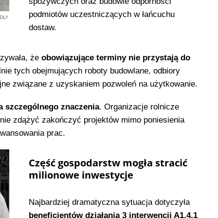
spożywczych oraz budowie odporności
podmiotów uczestniczących w łańcuchu
DŁY
dostaw.
azywała, że
obowiązujące terminy nie przystają do
lnie tych obejmujących roboty budowlane, odbiory
yjne związane z uzyskaniem pozwoleń na użytkowanie.
a szczególnego znaczenia
. Organizacje rolnicze
 nie zdążyć zakończyć projektów mimo poniesienia
awansowania prac.
Część gospodarstw mogła stracić
milionowe inwestycje
Najbardziej dramatyczna sytuacja dotyczyła
beneficjentów działania 3 interwencji A1.4.1