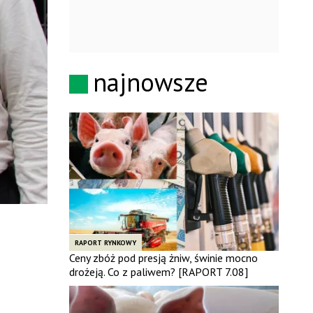
najnowsze
RAPORT RYNKOWY
Ceny zbóż pod presją żniw, świnie mocno
drożeją. Co z paliwem? [RAPORT 7.08]