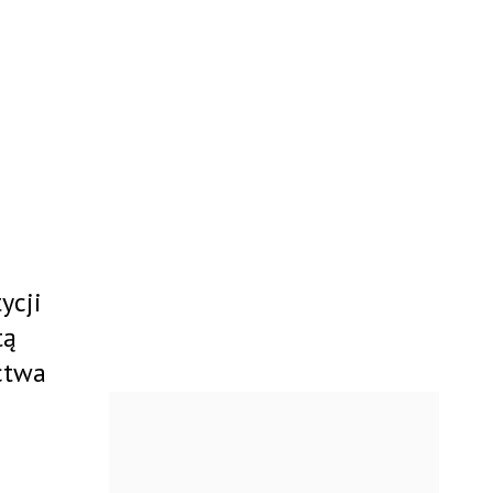
ycji
tą
ctwa