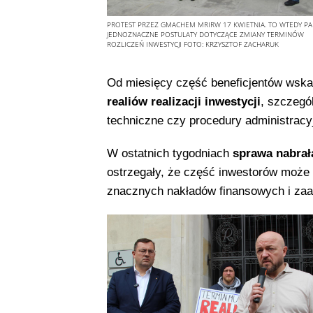
PROTEST PRZEZ GMACHEM MRIRW 17 KWIETNIA. TO WTEDY PA
JEDNOZNACZNE POSTULATY DOTYCZĄCE ZMIANY TERMINÓW
ROZLICZEŃ INWESTYCJI
FOTO:
KRZYSZTOF ZACHARUK
Od miesięcy część beneficjentów wsk
realiów realizacji inwestycji
, szczegó
techniczne czy procedury administrac
W ostatnich tygodniach
sprawa nabrał
ostrzegały, że część inwestorów może
znacznych nakładów finansowych i za