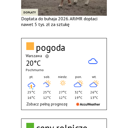
DOPŁATY
Dopłata do buhaja 2026. ARiMR dopłaci
nawet 5 tys. zł za sztukę
pogoda
Warszawa
20°C
Pochmurno
pt.
sob.
niedz.
pon.
wt.
25°C
25°C
27°C
32°C
26°C
16°C
12°C
12°C
19°C
13°C
Zobacz pełną prognozę