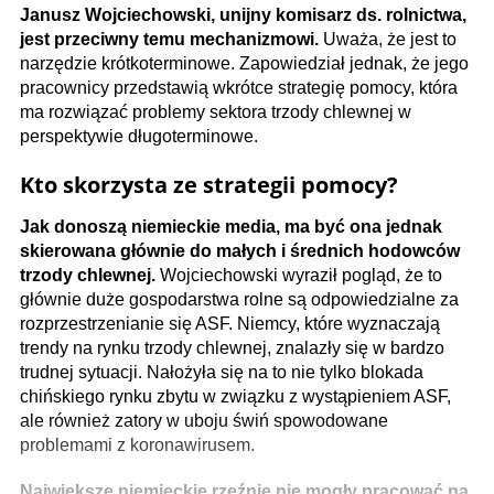
Janusz Wojciechowski, unijny komisarz ds. rolnictwa,
jest przeciwny temu mechanizmowi.
Uważa, że jest to
narzędzie krótkoterminowe. Zapowiedział jednak, że jego
pracownicy przedstawią wkrótce strategię pomocy, która
ma rozwiązać problemy sektora trzody chlewnej w
perspektywie długoterminowe.
Kto skorzysta ze strategii pomocy?
Jak donoszą niemieckie media, ma być ona jednak
skierowana głównie do małych i średnich hodowców
trzody chlewnej.
Wojciechowski wyraził pogląd, że to
głównie duże gospodarstwa rolne są odpowiedzialne za
rozprzestrzenianie się ASF. Niemcy, które wyznaczają
trendy na rynku trzody chlewnej, znalazły się w bardzo
trudnej sytuacji. Nałożyła się na to nie tylko blokada
chińskiego rynku zbytu w związku z wystąpieniem ASF,
ale również zatory w uboju świń spowodowane
problemami z koronawirusem.
Największe niemieckie rzeźnie nie mogły pracować na