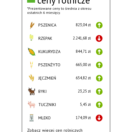
ceny rolnicze
*Prezentowane ceny to średnia z okresu
ostatnich 6 miesięcy.
PSZENICA
823,04 zł
RZEPAK
2.241,68 zł
KUKURYDZA
844,71 zł
PSZENŻYTO
665,00 zł
JĘCZMIEŃ
654,82 zł
BYKI
23,25 zł
TUCZNIKI
5,45 zł
MLEKO
174,09 zł
Zobacz wiecej cen rolniczych