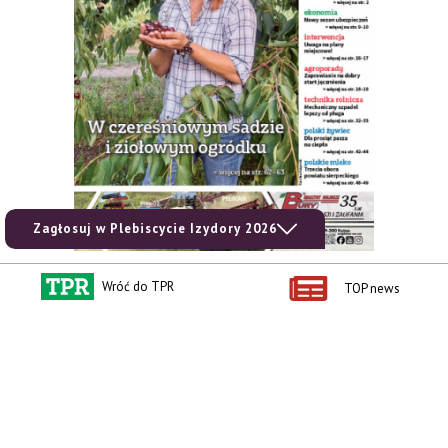
Zagłosuj w Plebiscycie Izydory 2026
Wróć do TPR
TOP news
zobacz e-wydanie
kup prenumeratę