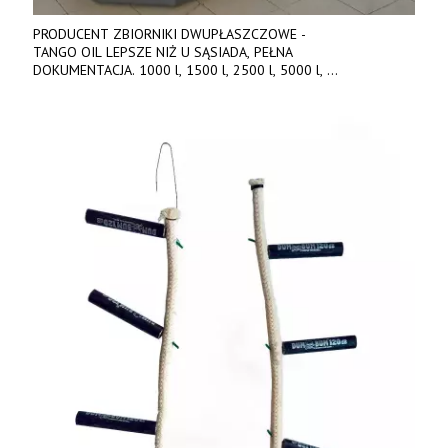
PRODUCENT ZBIORNIKI DWUPŁASZCZOWE -
TANGO OIL LEPSZE NIŻ U SĄSIADA, PEŁNA
DOKUMENTACJA. 1000 l, 1500 l, 2500 l, 5000 l,
produkt polski. Dobra cena, szybkie terminy realizacji. Tel. 536
842 737, www.tango-oil.pl