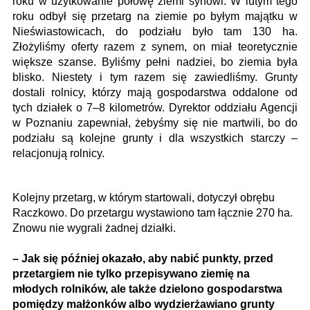
roku w użytkowanie połowę ziemi synowi. W lutym tego
roku odbył się przetarg na ziemie po byłym majątku w
Nieświastowicach, do podziału było tam 130 ha.
Złożyliśmy oferty razem z synem, on miał teoretycznie
większe szanse. Byliśmy pełni nadziei, bo ziemia była
blisko. Niestety i tym razem się zawiedliśmy. Grunty
dostali rolnicy, którzy mają gospodarstwa oddalone od
tych działek o 7–8 kilometrów. Dyrektor oddziału Agencji
w Poznaniu zapewniał, żebyśmy się nie martwili, bo do
podziału są kolejne grunty i dla wszystkich starczy –
relacjonują rolnicy.
Kolejny przetarg, w którym startowali, dotyczył obrębu
Raczkowo. Do przetargu wystawiono tam łącznie 270 ha.
Znowu nie wygrali żadnej działki.
– Jak się później okazało, aby nabić punkty, przed
przetargiem nie tylko przepisywano ziemię na
młodych rolników, ale także dzielono gospodarstwa
pomiędzy małżonków albo wydzierżawiano grunty