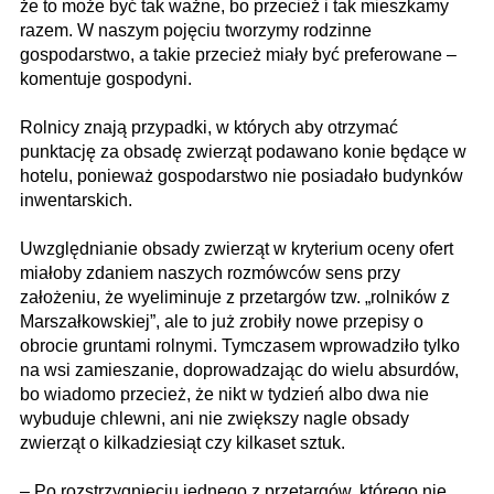
że to może być tak ważne, bo przecież i tak mieszkamy
razem. W naszym pojęciu tworzymy rodzinne
gospodarstwo, a takie przecież miały być preferowane –
komentuje gospodyni.
Rolnicy znają przypadki, w których aby otrzymać
punktację za obsadę zwierząt podawano konie będące w
hotelu, ponieważ gospodarstwo nie posiadało budynków
inwentarskich.
Uwzględnianie obsady zwierząt w kryterium oceny ofert
miałoby zdaniem naszych rozmówców sens przy
założeniu, że wyeliminuje z przetargów tzw. „rolników z
Marszałkowskiej”, ale to już zrobiły nowe przepisy o
obrocie gruntami rolnymi. Tymczasem wprowadziło tylko
na wsi zamieszanie, doprowadzając do wielu absurdów,
bo wiadomo przecież, że nikt w tydzień albo dwa nie
wybuduje chlewni, ani nie zwiększy nagle obsady
zwierząt o kilkadziesiąt czy kilkaset sztuk.
– Po rozstrzygnięciu jednego z przetargów, którego nie