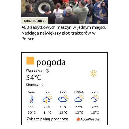
TARGI ROLNICZE
400 zabytkowych maszyn w jednym miejscu.
Nadciąga największy zlot traktorów w
Polsce
pogoda
Warszawa
34°C
Słonecznie
czw.
pt.
sob.
niedz.
pon.
36°C
25°C
26°C
27°C
32°C
20°C
14°C
12°C
12°C
18°C
Zobacz pełną prognozę