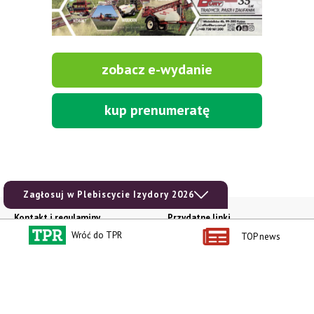
zobacz e-wydanie
kup prenumeratę
Zagłosuj w Plebiscycie Izydory 2026
Kontakt i regulaminy
Przydatne linki
Wróć do TPR
TOP news
Kontakt
Ceny rolnicze
Reklama
Newsletter rolniczy
Polityka prywatności
Rolniczy Alert Cenowy
Regulamin
Pogoda
RODO
Ogłoszenia drobne