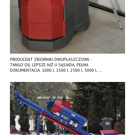
PRODUCENT ZBIORNIKI DWUPŁASZCZOWE -
TANGO OIL LEPSZE NIŻ U SĄSIADA, PEŁNA
DOKUMENTACJA. 1000 l, 1500 l, 2500 l, 5000 l,
produkt polski. Dobra cena, szybkie terminy realizacji. Tel. 536
842 737, www.tango-oil.pl