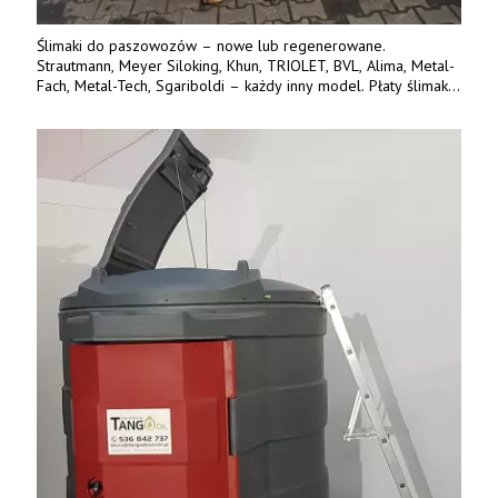
Ślimaki do paszowozów – nowe lub regenerowane.
Strautmann, Meyer Siloking, Khun, TRIOLET, BVL, Alima, Metal-
Fach, Metal-Tech, Sgariboldi – każdy inny model. Płaty ślimaka
wykonane z blachy o podwyższonej wytrzymałości na ścieranie
– 15 lub 18 mm. Możliwa wymiana i dowóz na miejsce – cała
Polska. Tel. 609 144 596.