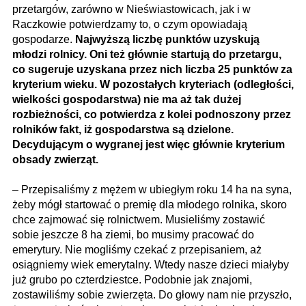
przetargów, zarówno w Nieświastowicach, jak i w
Raczkowie potwierdzamy to, o czym opowiadają
gospodarze.
Najwyższą liczbę punktów uzyskują
młodzi rolnicy. Oni też głównie startują do przetargu,
co sugeruje uzyskana przez nich liczba 25 punktów za
kryterium wieku. W pozostałych kryteriach (odległości,
wielkości gospodarstwa) nie ma aż tak dużej
rozbieżności, co potwierdza z kolei podnoszony przez
rolników fakt, iż gospodarstwa są dzielone.
Decydującym o wygranej jest więc głównie kryterium
obsady zwierząt.
– Przepisaliśmy z mężem w ubiegłym roku 14 ha na syna,
żeby mógł startować o premię dla młodego rolnika, skoro
chce zajmować się rolnictwem. Musieliśmy zostawić
sobie jeszcze 8 ha ziemi, bo musimy pracować do
emerytury. Nie mogliśmy czekać z przepisaniem, aż
osiągniemy wiek emerytalny. Wtedy nasze dzieci miałyby
już grubo po czterdziestce. Podobnie jak znajomi,
zostawiliśmy sobie zwierzęta. Do głowy nam nie przyszło,