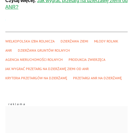
Czytaj więcej:
Jak wygrać przetarg na dzierżawę ziemi od
ANR?
WIELKOPOLSKA IZBA ROLNICZA
DZIERŻAWA ZIEMI
MŁODY ROLNIK
ANR
DZIERŻAWA GRUNTÓW ROLNYCH
AGENCJA NIERUCHOMOŚCI ROLNYCH
PRODUKCJA ZWIERZĘCA
JAK WYGRAĆ PRZETARG NA DZIERŻAWĘ ZIEMI OD ANR
KRYTERIA PRZETARGÓW NA DZIERŻAWĘ
PRZETARGI ANR NA DZIERŻAWĘ