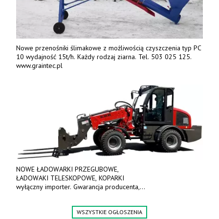
Nowe przenośniki ślimakowe z możliwością czyszczenia typ PC
10 wydajność 15t/h. Każdy rodzaj ziarna. Tel. 503 025 125.
www.graintec.pl
NOWE ŁADOWARKI PRZEGUBOWE,
ŁADOWAKI TELESKOPOWE, KOPARKI
wyłączny importer. Gwarancja producenta,
bogate wyposażenie, prosta konstrukcja.
Ceny od 69 000 zł netto wraz z osprzętem.
WSZYSTKIE OGŁOSZENIA
Tel: 509-365-675. www.kmm.info.pl