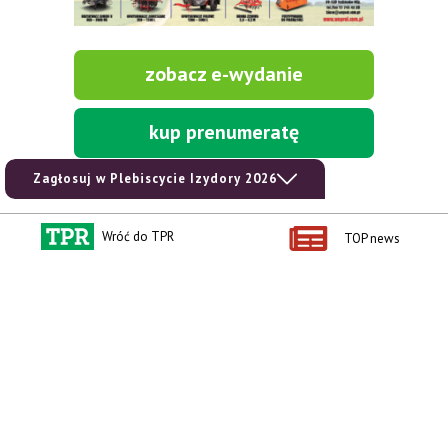
zobacz e-wydanie
kup prenumeratę
Zagłosuj w Plebiscycie Izydory 2026
Wróć do TPR
TOP news
Kontakt i regulaminy
Przydatne linki
Kontakt
Ceny rolnicze
Reklama
Newsletter rolniczy
Polityka prywatności
Rolniczy Alert Cenowy
Regulamin
Pogoda
RODO
Ogłoszenia drobne
Konkursy TPR