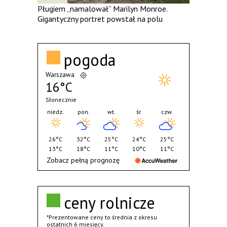
Pługiem „namalował” Marilyn Monroe.
Gigantyczny portret powstał na polu
pogoda
Warszawa
16°C
Słonecznie
niedz.
pon.
wt.
śr.
czw.
26°C
32°C
25°C
24°C
25°C
13°C
18°C
11°C
10°C
11°C
Zobacz pełną prognozę
ceny rolnicze
*Prezentowane ceny to średnia z okresu
ostatnich 6 miesięcy.