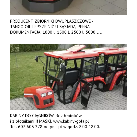
PRODUCENT ZBIORNIKI DWUPŁASZCZOWE -
TANGO OIL LEPSZE NIŻ U SĄSIADA, PEŁNA
DOKUMENTACJA. 1000 l, 1500 l, 2500 l, 5000 l,
produkt polski. Dobra cena, szybkie terminy realizacji. Tel. 536
842 737, www.tango-oil.pl
KABINY DO CIĄGNIKÓW. Bez błotników
i z błotnikami!!! MASKI. www.kabiny-gola.pl
Tel. 607 605 278 od pn - pt w godz. 8:00-18:00.