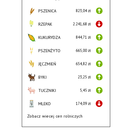
PSZENICA
823,04 zł
RZEPAK
2.241,68 zł
KUKURYDZA
844,71 zł
PSZENŻYTO
665,00 zł
JĘCZMIEŃ
654,82 zł
BYKI
23,25 zł
TUCZNIKI
5,45 zł
MLEKO
174,09 zł
Zobacz wiecej cen rolniczych