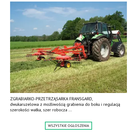
ZGRABIARKO-PRZETRZĄSARKA FRANSGARD,
dwukaruzelowa z możliwością grabienia do boku i regulacją
szerokości wałka, szer robocza
do 6 m. Mocna konstrukcja. Karchex.
Tel. 606 211 056, 507 158 699.
WSZYSTKIE OGŁOSZENIA