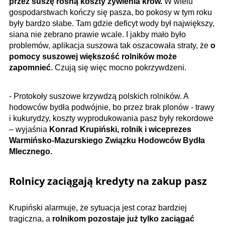
przez suszę rosną koszty żywienia krów.
W wielu
gospodarstwach kończy się pasza, bo pokosy w tym roku
były bardzo słabe. Tam gdzie deficyt wody był największy,
siana nie zebrano prawie wcale. I jakby mało było
problemów, aplikacja suszowa tak oszacowała straty, że
o
pomocy suszowej większość rolników może
zapomnieć
. Czują się więc mocno pokrzywdzeni.
- Protokoły suszowe krzywdzą polskich rolników. A
hodowców bydła podwójnie, bo przez brak plonów - trawy
i kukurydzy, koszty wyprodukowania pasz były rekordowe
– wyjaśnia
Konrad Krupiński, rolnik i wiceprezes
Warmińsko-Mazurskiego Związku Hodowców Bydła
Mlecznego.
Rolnicy zaciągają kredyty na zakup pasz
Krupiński alarmuje, że sytuacja jest coraz bardziej
tragiczna, a
rolnikom pozostaje już tylko zaciągać