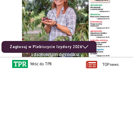
Zagłosuj w Plebiscycie Izydory 2026
Wróć do TPR
TOP news
zobacz e-wydanie
kup prenumeratę