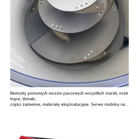
Remonty pionowych wozów paszowych wszystkich marek, noże
tnące, ślimaki,
części zamienne, materiały eksploatacyjne. Serwis mobilny na
terenie całej Polski.
Tel.: 61 285 38 61, 603 626 688.