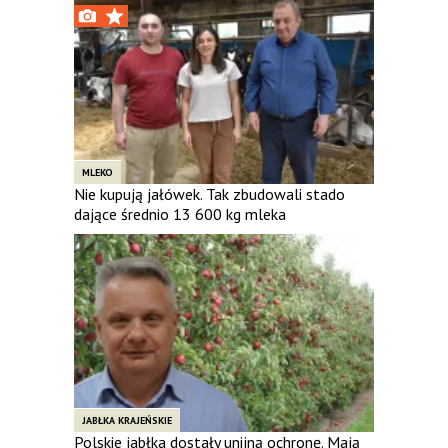
MLEKO
Nie kupują jałówek. Tak zbudowali stado
dające średnio 13 600 kg mleka
JABŁKA KRAJEŃSKIE
Polskie jabłka dostały unijną ochronę. Mają