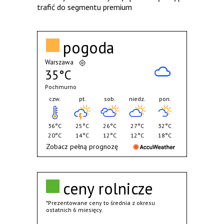
trafić do segmentu premium
pogoda
Warszawa
35°C
Pochmurno
czw.
pt.
sob.
niedz.
pon.
36°C
25°C
26°C
27°C
32°C
20°C
14°C
12°C
12°C
18°C
Zobacz pełną prognozę
ceny rolnicze
*Prezentowane ceny to średnia z okresu
ostatnich 6 miesięcy.