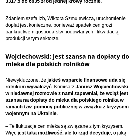
3317,5 do 6635 zł od jednej krowy rocznie.
Zdaniem szefa izb, Wiktora Szmulewicza, uruchomienie
dopłat jest konieczne, ponieważ spadek cen grozi
bankructwem gospodarstw hodowlanych i likwidacją
produkcji w tym sektorze.
Wojciechowski: jest szansa na dopłaty do
mleka dla polskich rolników
Niewykluczone, że
jakieś wsparcie finansowe uda się
rolnikom wywalczyć
. Komisarz
Janusz Wojciechowski
w niedawnej rozmowie z nami
zapewniał, że wciąż jest
szansa na dopłaty do mleka dla
polskiego
rolni
ka
w
ramach tzw. pomocy publicznej w związku z kryzysem
wojennym na Ukrainie.
– Te fluktuacje cen mleka są związane z tym kryzysem.
Więc
jest taka możliwość, ale
to rząd
decyduje
,
o jaką