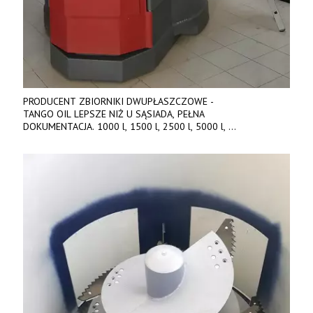
PRODUCENT ZBIORNIKI DWUPŁASZCZOWE -
TANGO OIL LEPSZE NIŻ U SĄSIADA, PEŁNA
DOKUMENTACJA. 1000 l, 1500 l, 2500 l, 5000 l,
produkt polski. Dobra cena, szybkie terminy realizacji. Tel. 536
842 737, www.tango-oil.pl