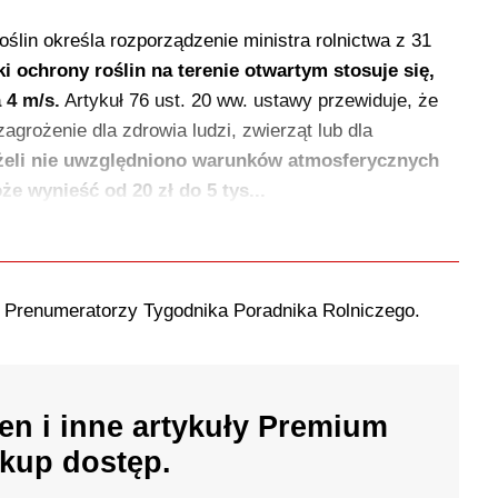
lin określa rozporządzenie ministra rolnictwa z 31
i ochrony roślin na terenie otwartym stosuje się,
 4 m/s.
Artykuł 76 ust. 20 ww. ustawy przewiduje, że
agrożenie dla zdrowia ludzi, zwierząt lub dla
żeli nie uwzględniono warunków atmosferycznych
e wynieść od 20 zł do 5 tys...
o Prenumeratorzy Tygodnika Poradnika Rolniczego.
en i inne artykuły Premium
kup dostęp.