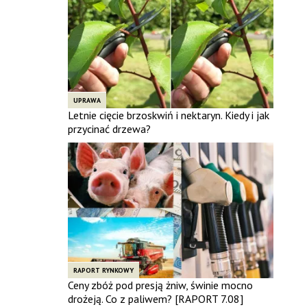
UPRAWA
Letnie cięcie brzoskwiń i nektaryn. Kiedy i jak
przycinać drzewa?
RAPORT RYNKOWY
Ceny zbóż pod presją żniw, świnie mocno
drożeją. Co z paliwem? [RAPORT 7.08]