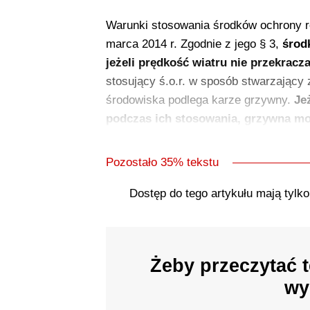
Warunki stosowania środków ochrony roś
marca 2014 r. Zgodnie z jego § 3,
środk
jeżeli prędkość wiatru nie przekracza
stosujący ś.o.r. w sposób stwarzający z
środowiska podlega karze grzywny.
Je
podczas ich stosowania, grzywna moż
Pozostało 35% tekstu
Dostęp do tego artykułu mają tylk
Żeby przeczytać t
wy