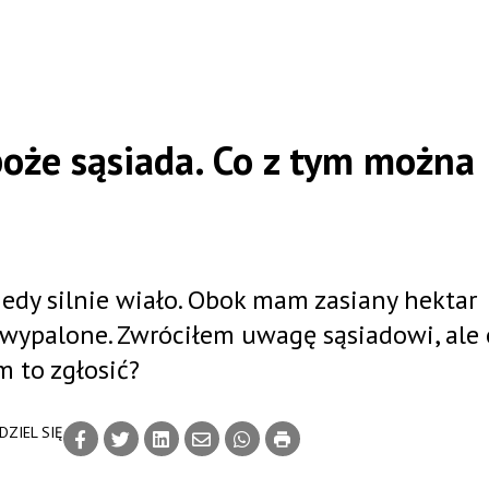
boże sąsiada. Co z tym można
iedy silnie wiało. Obok mam zasiany hektar
 wypalone. Zwróciłem uwagę sąsiadowi, ale 
m to zgłosić?
DZIEL SIĘ