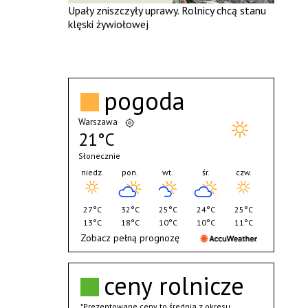
Upały zniszczyły uprawy. Rolnicy chcą stanu
klęski żywiołowej
pogoda
Warszawa
21°C
Słonecznie
niedz.
pon.
wt.
śr.
czw.
27°C
32°C
25°C
24°C
25°C
13°C
18°C
10°C
10°C
11°C
Zobacz pełną prognozę
ceny rolnicze
*Prezentowane ceny to średnia z okresu