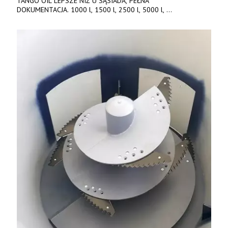
TANGO OIL LEPSZE NIŻ U SĄSIADA, PEŁNA
DOKUMENTACJA. 1000 l, 1500 l, 2500 l, 5000 l,
produkt polski. Dobra cena, szybkie terminy realizacji. Tel. 536
842 737, www.tango-oil.pl