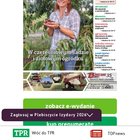
zobacz e-wydanie
Zagłosuj w Plebiscycie Izydory 2026
kup prenumeratę
Wróć do TPR
TOP news