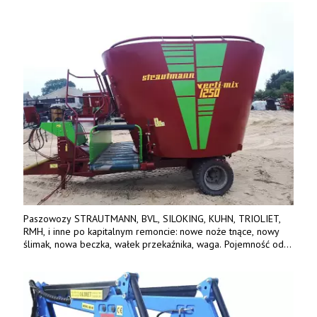
Paszowozy STRAUTMANN, BVL, SILOKING, KUHN, TRIOLIET,
RMH, i inne po kapitalnym remoncie: nowe noże tnące, nowy
ślimak, nowa beczka, wałek przekaźnika, waga. Pojemność od
5m3 - 40m3. Cena od 32 tys. Wozy sprowadzone z Niemiec.
Jesteśmy także producentem nowych paszowozów AKSA, woj.
wielkopolskie, koło Konina. Kontakt: 607 405 691.