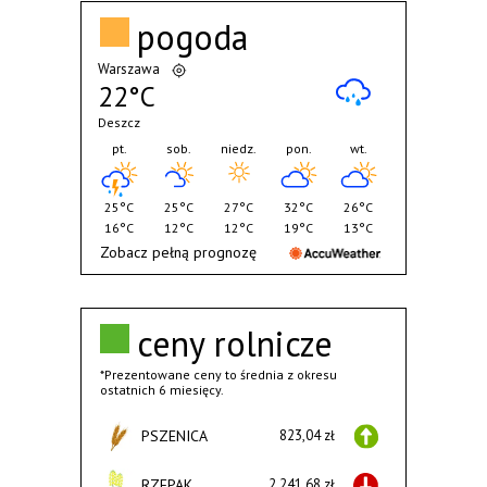
pogoda
Warszawa
22°C
Deszcz
pt.
sob.
niedz.
pon.
wt.
25°C
25°C
27°C
32°C
26°C
16°C
12°C
12°C
19°C
13°C
Zobacz pełną prognozę
ceny rolnicze
*Prezentowane ceny to średnia z okresu
ostatnich 6 miesięcy.
PSZENICA
823,04 zł
RZEPAK
2.241,68 zł