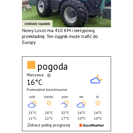
CHIŃSKIE CIĄGNIKI
Nowy Lovol ma 410 KM i nietypową
przekładnię. Ten ciągnik może trafić do
Europy
pogoda
Warszawa
16°C
Przeważnie bezchmurnie
sob.
niedz.
pon.
wt.
śr.
25°C
26°C
32°C
26°C
24°C
11°C
12°C
17°C
10°C
10°C
Zobacz pełną prognozę