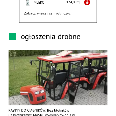
MLEKO
174,09 zł
Zobacz wiecej cen rolniczych
ogłoszenia drobne
KABINY DO CIĄGNIKÓW. Bez błotników
i z błotnikami!!! MASKI. www.kabiny-gola.pl