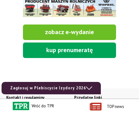
zobacz e-wydanie
kup prenumeratę
Zagłosuj w Plebiscycie Izydory 2026
Kontakt i regulaminy
Przydatne linki
Wróć do TPR
Kontakt
Ceny rolnicze
TOP news
Reklama
Newsletter rolniczy
Polityka prywatności
Rolniczy Alert Cenowy
Regulamin
Pogoda