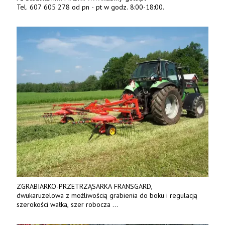
Tel. 607 605 278 od pn - pt w godz. 8:00-18:00.
ZGRABIARKO-PRZETRZĄSARKA FRANSGARD,
dwukaruzelowa z możliwością grabienia do boku i regulacją
szerokości wałka, szer robocza
do 6 m. Mocna konstrukcja. Karchex.
Tel. 606 211 056, 507 158 699.