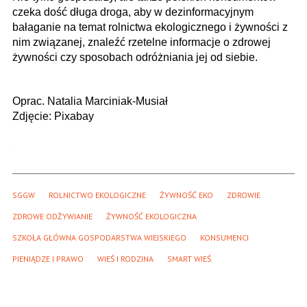
czeka dość długa droga, aby w dezinformacyjnym
bałaganie na temat rolnictwa ekologicznego i żywności z
nim związanej, znaleźć rzetelne informacje o zdrowej
żywności czy sposobach odróżniania jej od siebie.
Oprac. Natalia Marciniak-Musiał
Zdjęcie: Pixabay
SGGW
ROLNICTWO EKOLOGICZNE
ŻYWNOŚĆ EKO
ZDROWIE
ZDROWE ODŻYWIANIE
ŻYWNOŚĆ EKOLOGICZNA
SZKOŁA GŁÓWNA GOSPODARSTWA WIEJSKIEGO
KONSUMENCI
PIENIĄDZE I PRAWO
WIEŚ I RODZINA
SMART WIEŚ