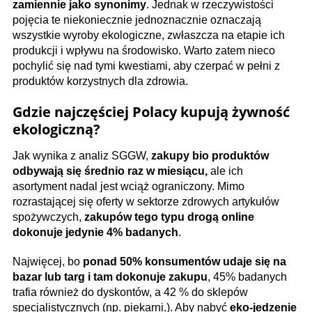
zamiennie jako synonimy
. Jednak w rzeczywistości
pojęcia te niekoniecznie jednoznacznie oznaczają
wszystkie wyroby ekologiczne, zwłaszcza na etapie ich
produkcji i wpływu na środowisko. Warto zatem nieco
pochylić się nad tymi kwestiami, aby czerpać w pełni z
produktów korzystnych dla zdrowia.
Gdzie najczęściej Polacy kupują żywność
ekologiczną?
Jak wynika z analiz SGGW,
zakupy bio produktów
odbywają się średnio raz w miesiącu,
ale ich
asortyment nadal jest wciąż ograniczony. Mimo
rozrastającej się oferty w sektorze zdrowych artykułów
spożywczych,
zakupów tego typu drogą online
dokonuje jedynie 4% badanych
.
Najwięcej, bo
ponad 50% konsumentów udaje się na
bazar lub targ i tam dokonuje zakupu
, 45% badanych
trafia również do dyskontów, a 42 % do sklepów
specjalistycznych (np. piekarni.). Aby nabyć
eko-jedzenie