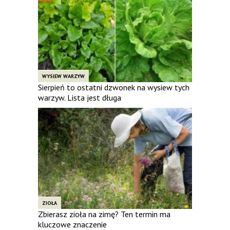
WYSIEW WARZYW
Sierpień to ostatni dzwonek na wysiew tych
warzyw. Lista jest długa
ZIOŁA
Zbierasz zioła na zimę? Ten termin ma
kluczowe znaczenie