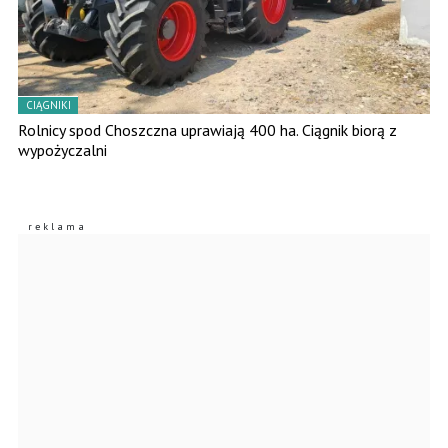
CIĄGNIKI
Rolnicy spod Choszczna uprawiają 400 ha. Ciągnik biorą z
wypożyczalni