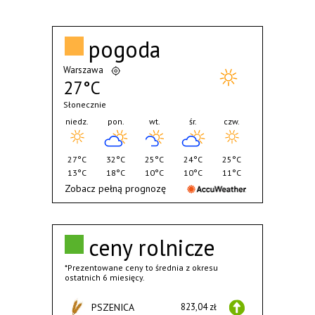
pogoda
Warszawa
27°C
Słonecznie
niedz.
pon.
wt.
śr.
czw.
27°C
32°C
25°C
24°C
25°C
13°C
18°C
10°C
10°C
11°C
Zobacz pełną prognozę
ceny rolnicze
*Prezentowane ceny to średnia z okresu
ostatnich 6 miesięcy.
PSZENICA
823,04 zł