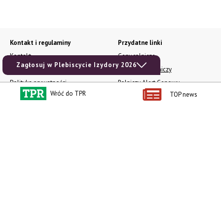
Kontakt i regulaminy
Przydatne linki
Kontakt
Ceny rolnicze
Zagłosuj w Plebiscycie Izydory 2026
Reklama
Newsletter rolniczy
Polityka prywatności
Rolniczy Alert Cenowy
Wróć do TPR
TOP news
Regulamin
Pogoda
RODO
Ogłoszenia drobne
Konkursy TPR
e-Wydania TPR
Kącik Samotnych Serc
Porgram TV
agrarsklep.pl
RSS
Produkty dla Ciebie
Kategorie