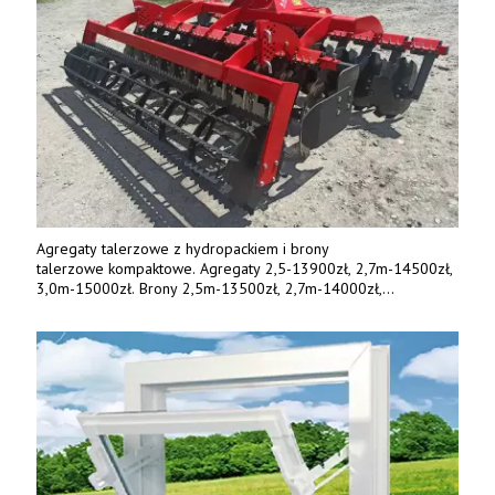
Agregaty talerzowe z hydropackiem i brony
talerzowe kompaktowe. Agregaty 2,5-13900zł, 2,7m-14500zł,
3,0m-15000zł. Brony 2,5m-13500zł, 2,7m-14000zł,
3,0m-14800zł. Tel. 500 800 106, www.agrieko.pl