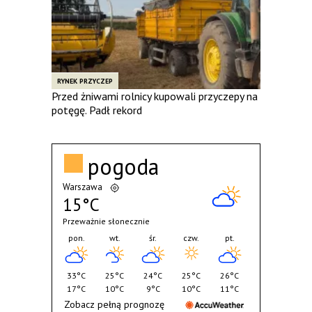
RYNEK PRZYCZEP
Przed żniwami rolnicy kupowali przyczepy na
potęgę. Padł rekord
pogoda
Warszawa
15°C
Przeważnie słonecznie
pon.
wt.
śr.
czw.
pt.
33°C
25°C
24°C
25°C
26°C
17°C
10°C
9°C
10°C
11°C
Zobacz pełną prognozę