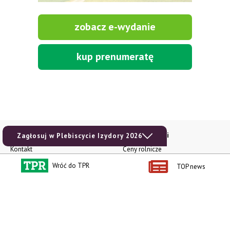
zobacz e-wydanie
kup prenumeratę
Kontakt i regulaminy
Przydatne linki
Zagłosuj w Plebiscycie Izydory 2026
Kontakt
Ceny rolnicze
Reklama
Newsletter rolniczy
Wróć do TPR
TOP news
Polityka prywatności
Rolniczy Alert Cenowy
Regulamin
Pogoda
RODO
Ogłoszenia drobne
Konkursy TPR