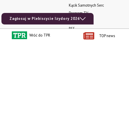
Kącik Samotnych Serc
Porgram TV
Zagłosuj w Plebiscycie Izydory 2026
agrarsklep.pl
RSS
Wróć do TPR
TOP news
Produkty dla Ciebie
Kategorie
Zamów prenumeratę TPR
Wiadomości
Kup Tygodnik
Rynki
Album 40 lat na biegu.
Pieniądze
Niezawodne maszyny polskiej
Prawo
wsi
Uprawa
Publikacja Wapnowanie to
konieczność
Maszyny
Publikacja Vademecum
Mleko
nawożenia dolistnego
Zwierzęta
Atlas chorób fizjologicznych
INFOCAP
Koszulka męska NOWOŚĆ
Ceny rolnicze
Bluza damska NOWOŚĆ