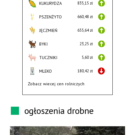
KUKURYDZA
835,15 zł
PSZENŻYTO
660,48 zł
JĘCZMIEŃ
655,64 zł
BYKI
23,25 zł
TUCZNIKI
5,60 zł
MLEKO
180,42 zł
Zobacz wiecej cen rolniczych
ogłoszenia drobne