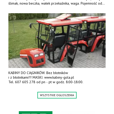
ślimak, nowa beczka, wałek przekaźnika, waga. Pojemność od
5m3 - 40m3. Cena od 32 tys. Wozy sprowadzone z Niemiec.
Jesteśmy także producentem nowych paszowozów AKSA, woj.
wielkopolskie, koło Konina. Kontakt: 607 405 691.
KABINY DO CIĄGNIKÓW. Bez błotników
i z błotnikami!!! MASKI. www.kabiny-gola.pl
Tel. 607 605 278 od pn - pt w godz. 8:00-18:00.
WSZYSTKIE OGŁOSZENIA