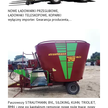
NOWE ŁADOWARKI PRZEGUBOWE,
ŁADOWAKI TELESKOPOWE, KOPARKI
wyłączny importer. Gwarancja producenta,
bogate wyposażenie, prosta konstrukcja.
Ceny od 69 000 zł netto wraz z osprzętem.
Tel: 509-365-675. www.kmm.info.pl
Paszowozy STRAUTMANN, BVL, SILOKING, KUHN, TRIOLIET,
RMH, i inne po kapitalnym remoncie: nowe noże tnące, nowy