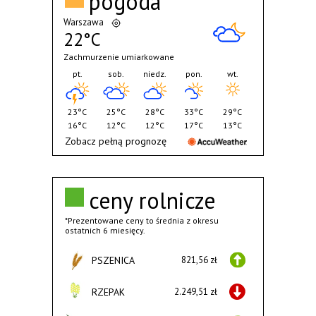
pogoda
Warszawa
22°C
Zachmurzenie umiarkowane
pt.
sob.
niedz.
pon.
wt.
23°C
25°C
28°C
33°C
29°C
16°C
12°C
12°C
17°C
13°C
Zobacz pełną prognozę
ceny rolnicze
*Prezentowane ceny to średnia z okresu
ostatnich 6 miesięcy.
PSZENICA
821,56 zł
RZEPAK
2.249,51 zł