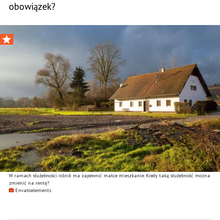
obowiązek?
W ramach służebności rolnik ma zapewnić matce mieszkanie. Kiedy taką służebność mozna
zmienić na rentę?
Envatoelements