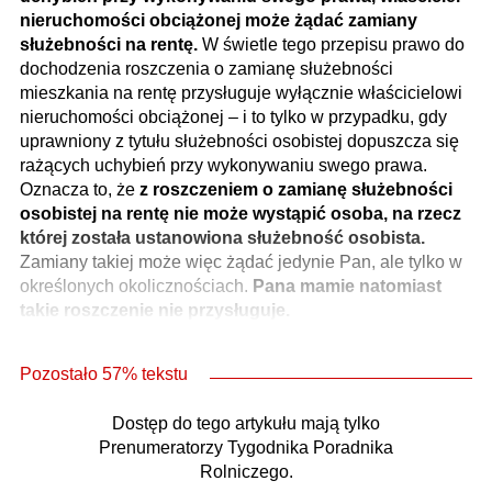
nieruchomości obciążonej może żądać zamiany
służebności na rentę.
W świetle tego przepisu prawo do
dochodzenia roszczenia o zamianę służebności
mieszkania na rentę przysługuje wyłącznie właścicielowi
nieruchomości obciążonej – i to tylko w przypadku, gdy
uprawniony z tytułu służebności osobistej dopuszcza się
rażących uchybień przy wykonywaniu swego prawa.
Oznacza to, że
z roszczeniem o zamianę służebności
osobistej na rentę nie może wystąpić osoba, na rzecz
której została ustanowiona służebność osobista.
Zamiany takiej może więc żądać jedynie Pan, ale tylko w
określonych okolicznościach.
Pana mamie natomiast
takie roszczenie nie przysługuje.
Pozostało 57% tekstu
Dostęp do tego artykułu mają tylko
Prenumeratorzy Tygodnika Poradnika
Rolniczego.