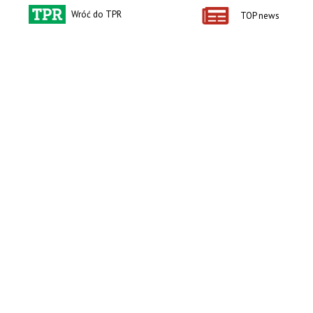
Wróć do TPR
TOP news
zobacz e-wydanie
kup prenumeratę
Kontakt i regulaminy
Przydatne linki
Kontakt
Ceny rolnicze
Reklama
Newsletter rolniczy
Polityka prywatności
Rolniczy Alert Cenowy