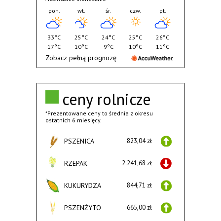
pon.
wt.
śr.
czw.
pt.
33°C
25°C
24°C
25°C
26°C
17°C
10°C
9°C
10°C
11°C
Zobacz pełną prognozę
ceny rolnicze
*Prezentowane ceny to średnia z okresu
ostatnich 6 miesięcy.
PSZENICA
823,04 zł
RZEPAK
2.241,68 zł
KUKURYDZA
844,71 zł
PSZENŻYTO
665,00 zł