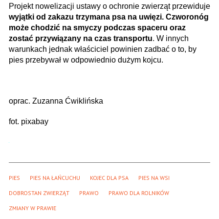
Projekt nowelizacji ustawy o ochronie zwierząt przewiduje
wyjątki od zakazu trzymana psa na uwięzi. Czworonóg
może chodzić na smyczy podczas spaceru oraz
zostać przywiązany na czas transportu
. W innych
warunkach jednak właściciel powinien zadbać o to, by
pies przebywał w odpowiednio dużym kojcu.
oprac. Zuzanna Ćwiklińska
fot. pixabay
PIES
PIES NA ŁAŃCUCHU
KOJEC DLA PSA
PIES NA WSI
DOBROSTAN ZWIERZĄT
PRAWO
PRAWO DLA ROLNIKÓW
ZMIANY W PRAWIE