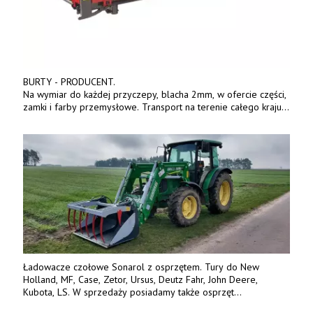
BURTY - PRODUCENT.
Na wymiar do każdej przyczepy, blacha 2mm, w ofercie części,
zamki i farby przemysłowe. Transport na terenie całego kraju.
Tel. 570 144 500. www.zychar.pl
Ładowacze czołowe Sonarol z osprzętem. Tury do New
Holland, MF, Case, Zetor, Ursus, Deutz Fahr, John Deere,
Kubota, LS. W sprzedaży posiadamy także osprzęt
w promocyjnych cenach. Tel. 500 600 106. www.specagro.pl