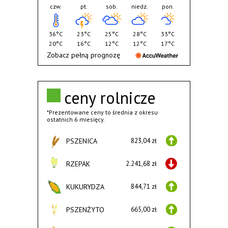
czw.
pt.
sob.
niedz.
pon.
36°C
23°C
25°C
28°C
33°C
20°C
16°C
12°C
12°C
17°C
Zobacz pełną prognozę
ceny rolnicze
*Prezentowane ceny to średnia z okresu
ostatnich 6 miesięcy.
PSZENICA
823,04 zł
RZEPAK
2.241,68 zł
KUKURYDZA
844,71 zł
PSZENŻYTO
665,00 zł