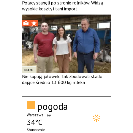
Polacy stanęli po stronie rolników. Widzą
wysokie koszty i tani import
MLEKO
Nie kupują jałówek. Tak zbudowali stado
dające średnio 13 600 kg mleka
pogoda
Warszawa
34°C
Słonecznie