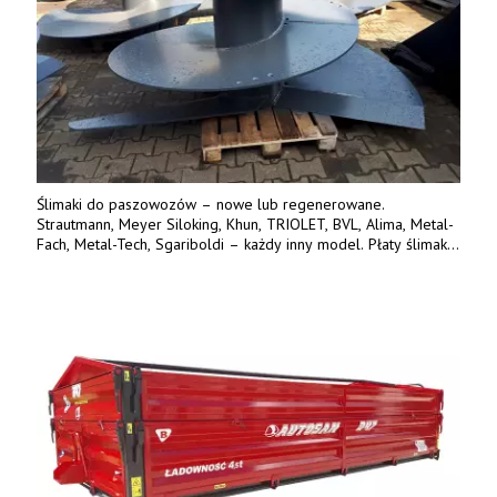
Ślimaki do paszowozów – nowe lub regenerowane.
Strautmann, Meyer Siloking, Khun, TRIOLET, BVL, Alima, Metal-
Fach, Metal-Tech, Sgariboldi – każdy inny model. Płaty ślimaka
wykonane z blachy o podwyższonej wytrzymałości na ścieranie
– 15 lub 18 mm. Możliwa wymiana i dowóz na miejsce – cała
Polska. Tel. 609 144 596.