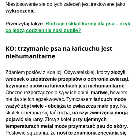
Niestosowanie się do tych zaleceń jest traktowane jako
wykroczenie
.
Przeczytaj także:
Rodzaje i skład karmy dla psa – czyli
co jedzą codziennie nasi pupile?
KO: trzymanie psa na łańcuchu jest
niehumanitarne
Zdaniem posłów z Koalicji Obywatelskiej, którzy
złożyli
wniosek o zaostrzenie przepisów o ochronie zwierząt,
trzymanie psów na łańcuchach jest niehumanitarne.
Obecne rozporządzenia są w ich opinii
martwe
, bowiem
nie da się ich egzekwować. Tymczasem
łańcuch może
ważyć zbyt wiele - obciąża to zwłaszcza małe psy.
Na
skutek ocierania się łańcucha,
na szyi zwierzęcia mogą
pojawić się rany.
Zimą z kolei
przy ujemnych
temperaturach metal może przymarzać psu do skóry.
Posłowie są zdania, że
nosi to znamiona znęcania się