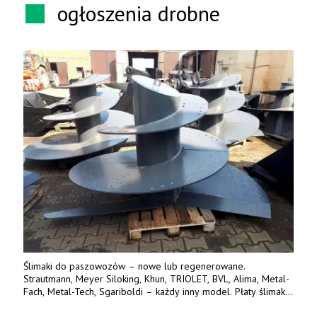
ogłoszenia drobne
Ślimaki do paszowozów – nowe lub regenerowane.
Strautmann, Meyer Siloking, Khun, TRIOLET, BVL, Alima, Metal-
Fach, Metal-Tech, Sgariboldi – każdy inny model. Płaty ślimaka
wykonane z blachy o podwyższonej wytrzymałości na ścieranie