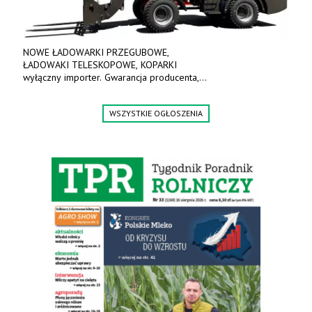
NOWE ŁADOWARKI PRZEGUBOWE,
ŁADOWAKI TELESKOPOWE, KOPARKI
wyłączny importer. Gwarancja producenta,
bogate wyposażenie, prosta konstrukcja.
Ceny od 69 000 zł netto wraz z osprzętem.
WSZYSTKIE OGŁOSZENIA
Tel: 509-365-675. www.kmm.info.pl