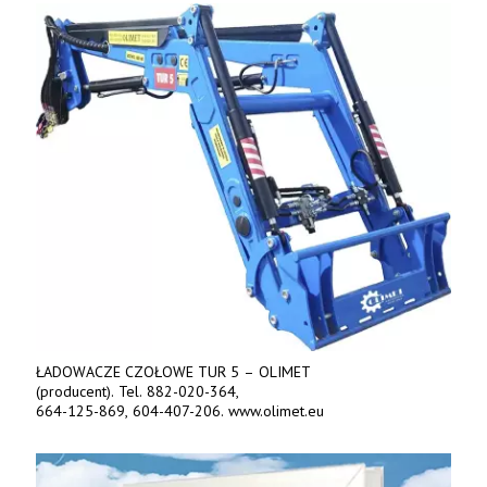
– 15 lub 18 mm. Możliwa wymiana i dowóz na miejsce – cała
Polska. Tel. 609 144 596.
ŁADOWACZE CZOŁOWE TUR 5 – OLIMET
(producent). Tel. 882-020-364,
664-125-869, 604-407-206. www.olimet.eu