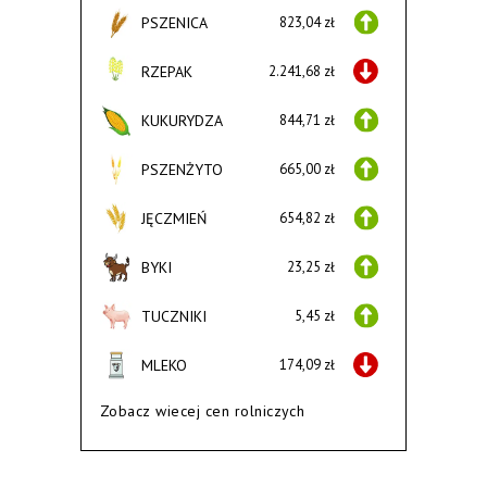
PSZENICA
823,04 zł
RZEPAK
2.241,68 zł
KUKURYDZA
844,71 zł
PSZENŻYTO
665,00 zł
JĘCZMIEŃ
654,82 zł
BYKI
23,25 zł
TUCZNIKI
5,45 zł
MLEKO
174,09 zł
Zobacz wiecej cen rolniczych