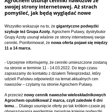
Agrochem usunął cenniki nawozów ze
swojej strony internetowej. Aż strach
pomyśleć, jak będą wyglądać nowe
Wszystko wskazuje na to, że
gigantyczne podwyżki
szykuje też Grupa Azoty.
Agrochem Puławy, dystrybutor
Grupy Azoty usunął właśnie ze strony internetowej swoje
cenniki. Poinformował, że
nowa oferta pojawi się między
11 a 14 marca.
- Uprzejmie informujemy, że cenniki umieszczone zostaną
na stronie w terminie 11 - 14.03.2022. Do tego czasu
zapraszamy do kontaktu z działem Telesprzedaż, który
udzieli Państwu odpowiedzi na temat aktualnych cen
nawozów – czytamy na stronie Agrochem Puławy.
A przecież
nowy cennik nawozów wieloskładnikowych
Agrochem opublikował 2 marca, czyli zaledwie 6 dni
temu
… Dlatego usunięcie oferty po tak krótkim czasie jej
obowiązywania ewidentnie zwiastuje kolejne podwyżki.