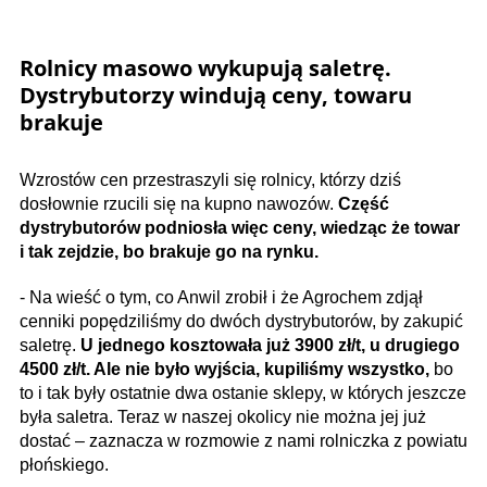
Rolnicy masowo wykupują saletrę.
Dystrybutorzy windują ceny, towaru
brakuje
Wzrostów cen przestraszyli się rolnicy, którzy dziś
dosłownie rzucili się na kupno nawozów.
Część
dystrybutorów podniosła więc ceny, wiedząc że towar
i tak zejdzie, bo brakuje go na rynku.
- Na wieść o tym, co Anwil zrobił i że Agrochem zdjął
cenniki popędziliśmy do dwóch dystrybutorów, by zakupić
saletrę.
U jednego kosztowała już 3900 zł/t, u drugiego
4500 zł/t. Ale nie było wyjścia, kupiliśmy wszystko,
bo
to i tak były ostatnie dwa ostanie sklepy, w których jeszcze
była saletra. Teraz w naszej okolicy nie można jej już
dostać – zaznacza w rozmowie z nami rolniczka z powiatu
płońskiego.