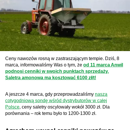
Ceny nawozów rosną w zastraszającym tempie. Dziś, 8
marca, informowaliśmy Was o tym, że
od 11 marca Anwil
podnosi cenniki w swoich punktach sprzedaży.
Saletra amonowa ma kosztować 6100 zł/t!
A jeszcze 4 marca, gdy przeprowadzaliśmy
naszą
cotygodniową sondę wśród dystrybutorów w całej
Polsce
, ceny saletry oscylowały wokół 3000 zł. Dla
porównania – rok temu było to 1200-1300 zł.