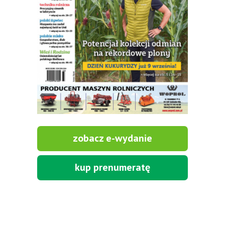
zobacz e-wydanie
kup prenumeratę