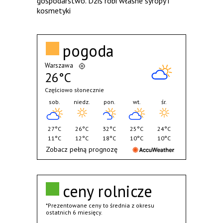
gospodarstwo. Dziś robi własne syropy i
kosmetyki
pogoda
Warszawa
26°C
Częściowo słonecznie
sob.
niedz.
pon.
wt.
śr.
27°C
26°C
32°C
25°C
24°C
11°C
12°C
18°C
10°C
10°C
Zobacz pełną prognozę
ceny rolnicze
*Prezentowane ceny to średnia z okresu
ostatnich 6 miesięcy.