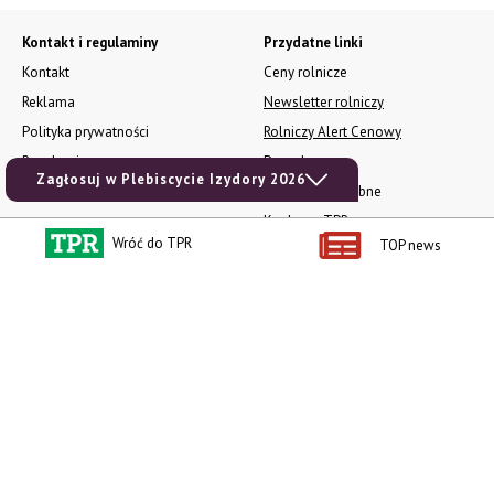
Kontakt i regulaminy
Przydatne linki
Kontakt
Ceny rolnicze
Reklama
Newsletter rolniczy
Polityka prywatności
Rolniczy Alert Cenowy
Regulamin
Pogoda
Zagłosuj w Plebiscycie Izydory 2026
RODO
Ogłoszenia drobne
Konkursy TPR
Wróć do TPR
TOP news
e-Wydania TPR
Kącik Samotnych Serc
Porgram TV
agrarsklep.pl
RSS
Produkty dla Ciebie
Kategorie
Zamów prenumeratę TPR
Wiadomości
Kup Tygodnik
Rynki