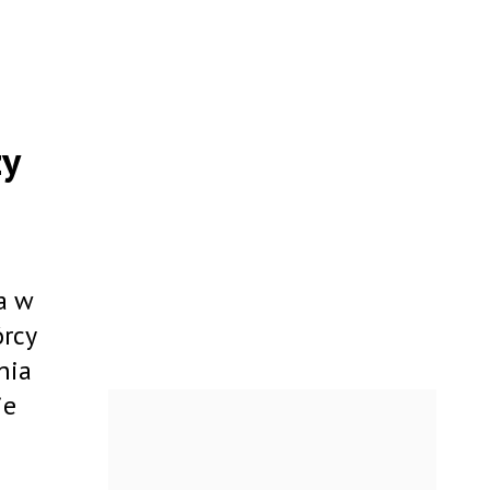
zy
a w
órcy
nia
ie