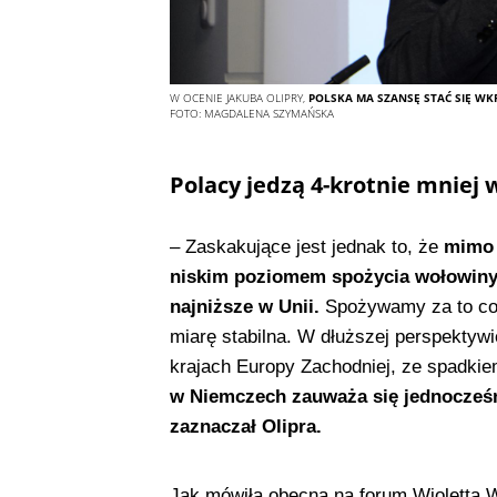
W OCENIE JAKUBA OLIPRY,
POLSKA MA SZANSĘ STAĆ SIĘ W
FOTO:
MAGDALENA SZYMAŃSKA
Polacy jedzą 4-krotnie mniej
– Zaskakujące jest jednak to, że
mimo 
niskim poziomem spożycia wołowiny, 
najniższe w Unii.
Spożywamy za to cor
miarę stabilna. W dłuższej perspektywie
krajach Europy Zachodniej, ze spadki
w Niemczech zauważa się jednocześni
zaznaczał Olipra.
Jak mówiła obecna na forum Wioletta W