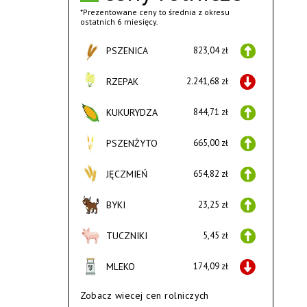
*Prezentowane ceny to średnia z okresu
ostatnich 6 miesięcy.
PSZENICA
823,04 zł
RZEPAK
2.241,68 zł
KUKURYDZA
844,71 zł
PSZENŻYTO
665,00 zł
JĘCZMIEŃ
654,82 zł
BYKI
23,25 zł
TUCZNIKI
5,45 zł
MLEKO
174,09 zł
Zobacz wiecej cen rolniczych