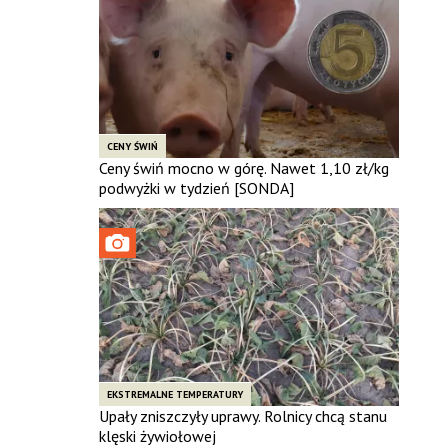
CENY ŚWIŃ
Ceny świń mocno w górę. Nawet 1,10 zł/kg
podwyżki w tydzień [SONDA]
EKSTREMALNE TEMPERATURY
Upały zniszczyły uprawy. Rolnicy chcą stanu
klęski żywiołowej