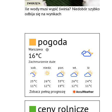
ZWIERZĘTA
Ile wody musi wypić świnia? Niedobór szybko
odbija się na wynikach
pogoda
Warszawa
16°C
Zachmurzenie duże
sob.
niedz.
pon.
wt.
śr.
25°C
26°C
33°C
26°C
24°C
11°C
12°C
19°C
12°C
11°C
Zobacz pełną prognozę
ceny rolnicze