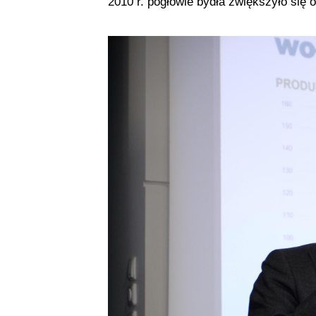
2010 r. pogłowie bydła zwiększyło się 