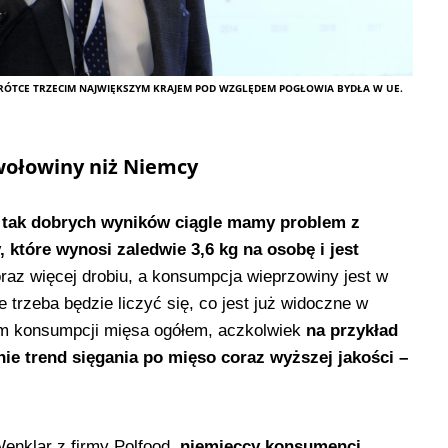
KRÓTCE TRZECIM NAJWIĘKSZYM KRAJEM POD WZGLĘDEM POGŁOWIA BYDŁA W UE.
 wołowiny niż Niemcy
tak dobrych wyników ciąg­le mamy problem z
które wynosi zaledwie 3,6 kg na osobę i jest
az więcej drobiu, a konsumpcja wieprzowiny jest w
 trzeba będzie liczyć się, co jest już widoczne w
em konsumpcji mięsa ogółem, aczkolwiek
na przykład
e trend sięgania po mięso coraz wyższej jakości –
enklar z firmy Polfood,
niemieccy konsumenci,