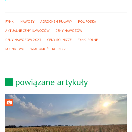
RYNKI
NAWOZY
AGROCHEM PUŁAWY
POLIFOSKA
AKTUALNE CENY NAWOZÓW
CENY NAWOZÓW
CENY NAWOZÓW 2023
CENY ROLNICZE
RYNKI ROLNE
ROLNICTWO
WIADOMOŚCI ROLNICZE
powiązane artykuły