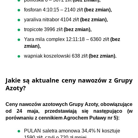
fosforan 4:10:15 – 2140 zł/t
(bez zmian),
yaraliva nitrabor 4104 zł/t
(bez zmian),
tropicote 3996 zł/t
(bez zmian),
Yara mila complex 12:11:18 – 6360 zł/t
(bez
zmian),
wapniak koszelowski 638 zł/t
(bez zmian).
Jakie są aktualne ceny nawozów z Grupy
Azoty?
Ceny nawozów azotowych Grupy Azoty, obowiązujące
od 24 maja, przedstawiają się następująco (w
porównaniu z cennikiem Agrochem Puławy nr 5):
PULAN saletra amonowa 34,4% N kosztuje
1590 zł/t, czyli o 720 zł mniej,