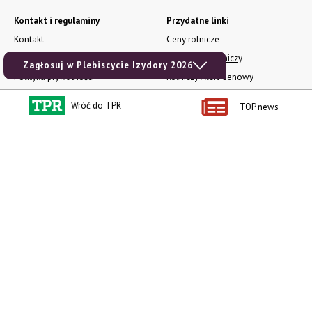
Kontakt i regulaminy
Przydatne linki
Kontakt
Ceny rolnicze
Reklama
Newsletter rolniczy
Zagłosuj w Plebiscycie Izydory 2026
Polityka prywatności
Rolniczy Alert Cenowy
Regulamin
Pogoda
Wróć do TPR
TOP news
RODO
Ogłoszenia drobne
Konkursy TPR
e-Wydania TPR
Kącik Samotnych Serc
Porgram TV
agrarsklep.pl
RSS
Produkty dla Ciebie
Kategorie
Zamów prenumeratę TPR
Wiadomości
Kup Tygodnik
Rynki