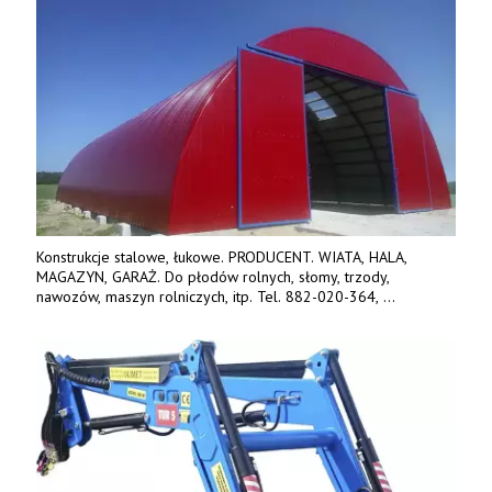
Konstrukcje stalowe, łukowe. PRODUCENT. WIATA, HALA,
MAGAZYN, GARAŻ. Do płodów rolnych, słomy, trzody,
nawozów, maszyn rolniczych, itp. Tel. 882-020-364,
664-125-869, 604-407-206. www.olimet.eu