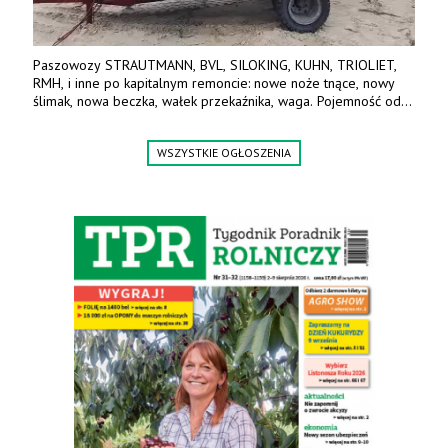
Paszowozy STRAUTMANN, BVL, SILOKING, KUHN, TRIOLIET,
RMH, i inne po kapitalnym remoncie: nowe noże tnące, nowy
ślimak, nowa beczka, wałek przekaźnika, waga. Pojemność od
5m3 - 40m3. Cena od 32 tys. Wozy sprowadzone z Niemiec.
Jesteśmy także producentem nowych paszowozów AKSA, woj.
WSZYSTKIE OGŁOSZENIA
wielkopolskie, koło Konina. Kontakt: 607 405 691.