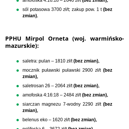
amofoska 4:16:18 – 2640 zł/t
(bez zmian),
sól potasowa 3700 zł/t; zakup pow. 1 t
(bez
zmian).
PPHU Mirpol Orneta (woj. warmińsko-
mazurskie):
saletra: pulan – 1810 zł/t
(bez zmian),
mocznik puławski puławski 2900 zł/t
(bez
zmian),
saletrosan 26 – 2064 zł/t
(bez zmian),
amofoska 4:16:18 – 2484 zł/t
(bez zmian),
siarczan magnezu 7-wodny 2290 zł/t
(bez
zmian),
belenus eko – 1620 zł/t
(bez zmian),
polifoska 6 – 3672 zł/t
(bez zmian),