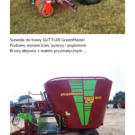
Siewniki do trawy GUTTLER GreenMaster.
Podsiew, wysiew traw, lucerny i poplonów.
Brona aktywna z wałem pryzmatycznym
Guttlera. Bezpośredni importer www.karchex.eu
Tel. 606 211 056, 507 158 699.