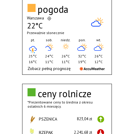
pogoda
Warszawa
22°C
Przeważnie słonecznie
pt.
sob.
niedz.
pon.
wt.
25°C
24°C
26°C
32°C
26°C
16°C
11°C
11°C
19°C
12°C
Zobacz pełną prognozę
ceny rolnicze
*Prezentowane ceny to średnia z okresu
ostatnich 6 miesięcy.
PSZENICA
823,04 zł
RZEPAK
2.241,68 zł