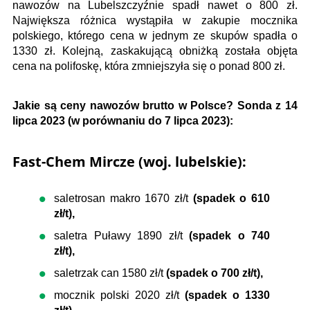
nawozów na Lubelszczyźnie spadł nawet o 800 zł.
Największa różnica wystąpiła w zakupie mocznika
polskiego, którego cena w jednym ze skupów spadła o
1330 zł. Kolejną, zaskakującą obniżką została objęta
cena na polifoskę, która zmniejszyła się o ponad 800 zł.
Jakie są ceny nawozów brutto w Polsce? Sonda z 14
lipca 2023 (w porównaniu do 7 lipca 2023):
Fast-Chem Mircze (woj. lubelskie):
saletrosan makro 1670 zł/t
(spadek o 610
zł/t),
saletra Puławy 1890 zł/t
(spadek o 740
zł/t),
saletrzak can 1580 zł/t
(spadek o 700 zł/t),
mocznik polski 2020 zł/t
(spadek o 1330