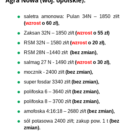
Agra Nowa (woj. opolskie):
saletra amonowa: Pulan 34N – 1850 zł/t
(
wzrost
o 60 zł),
Zaksan 32N – 1850 zł/t
(
wzrost
o 55 zł)
RSM 32N – 1580 zł/t
(
wzrost
o 20 zł),
RSM 28N –1440 zł/t
(bez zmian),
salmag 27 N - 1490 zł/t
(
wzrost
o 30 zł),
mocznik - 2400 zł/t
(bez zmian),
super fosdar 3340 zł/t
(bez zmian),
polifoska 6 – 3640 zł/t
(bez zmian),
polifoska 8 – 3700 zł/t
(bez zmian),
amofoska 4:16:18 – 2680 zł/t
(bez zmian),
sól potasowa 2400 zł/t; zakup pow. 1 t
(bez
zmian).