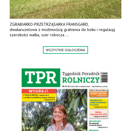
ZGRABIARKO-PRZETRZĄSARKA FRANSGARD,
dwukaruzelowa z możliwością grabienia do boku i regulacją
szerokości wałka, szer robocza
do 6 m. Mocna konstrukcja. Karchex.
Tel. 606 211 056, 507 158 699.
WSZYSTKIE OGŁOSZENIA