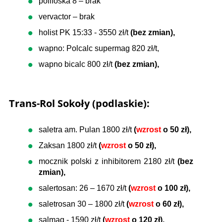
polifoska 8 – brak
vervactor – brak
holist PK 15:33 - 3550 zł/t
(bez zmian),
wapno: Polcalc supermag 820 zł/t,
wapno bicalc 800 zł/t
(bez zmian),
Trans-Rol Sokoły (podlaskie):
saletra am. Pulan 1800 zł/t
(
wzrost
o 50 zł),
Zaksan 1800 zł/t
(
wzrost
o 50 zł),
mocznik polski z inhibitorem 2180 zł/t
(bez
zmian),
salertosan: 26 – 1670 zł/t
(
wzrost
o 100 zł),
saletrosan 30 – 1800 zł/t
(
wzrost
o 60 zł),
salmag - 1590 zł/t
(
wzrost
o 120 zł),