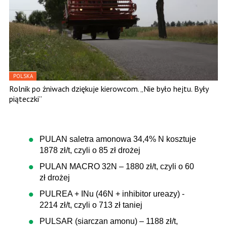
POLSKA
Rolnik po żniwach dziękuje kierowcom. „Nie było hejtu. Były
piąteczki”
PULAN saletra amonowa 34,4% N kosztuje
1878 zł/t, czyli o 85 zł drożej
PULAN MACRO 32N – 1880 zł/t, czyli o 60
zł drożej
PULREA + INu (46N + inhibitor ureazy) -
2214 zł/t, czyli o 713 zł taniej
PULSAR (siarczan amonu) – 1188 zł/t,