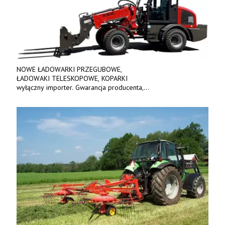
NOWE ŁADOWARKI PRZEGUBOWE,
ŁADOWAKI TELESKOPOWE, KOPARKI
wyłączny importer. Gwarancja producenta,
bogate wyposażenie, prosta konstrukcja.
Ceny od 69 000 zł netto wraz z osprzętem.
Tel: 509-365-675. www.kmm.info.pl