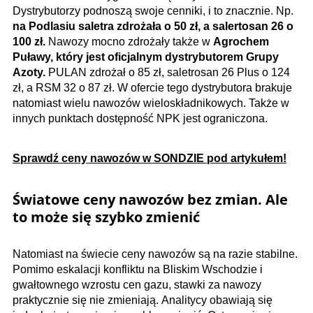
Dystrybutorzy podnoszą swoje cenniki, i to znacznie. Np.
na Podlasiu saletra zdrożała o 50 zł, a salertosan 26 o
100 zł.
Nawozy mocno zdrożały także w
Agrochem
Puławy, który jest oficjalnym dystrybutorem Grupy
Azoty.
PULAN zdrożał o 85 zł, saletrosan 26 Plus o 124
zł, a RSM 32 o 87 zł. W ofercie tego dystrybutora brakuje
natomiast wielu nawozów wieloskładnikowych. Także w
innych punktach dostępność NPK jest ograniczona.
Sprawdź ceny nawozów w SONDZIE pod artykułem!
Światowe ceny nawozów bez zmian. Ale
to może się szybko zmienić
Natomiast na świecie ceny nawozów są na razie stabilne.
Pomimo eskalacji konfliktu na Bliskim Wschodzie i
gwałtownego wzrostu cen gazu, stawki za nawozy
praktycznie się nie zmieniają. Analitycy obawiają się