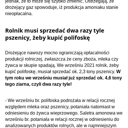
jednak, że to może się szybko zmienić. Ostrzegają, że
drożejący gaz spowoduje, iż produkcja amoniaku stanie
nieopłacalna.
Rolnik musi sprzedać dwa razy tyle
pszenicy, żeby kupić polifoskę
Drożejące nawozy mocno ograniczają opłacalności
produkcji rolniczej, zwłaszcza że ceny zboża, mleka czy
żywca​ w skupie spadają. We wrześniu 2021 rolnik, żeby
kupić polifoskę, musiał sprzedać ok. 2,3 tony pszenicy.
W
tym roku we wrześniu musiał już sprzedać ok. 4,6 tony
tego ziarna, czyli dwa razy tyle!
- We wrześniu br. polifoska podrożała w relacji rocznej
względem mleka oraz pszenicy, potaniała natomiast w
odniesieniu do żywca wieprzowego. Saletra amonowa we
wrześniu br. potaniała w relacji rocznej w odniesieniu do
analizowanych produktów rolnych, ale w najmniejszym