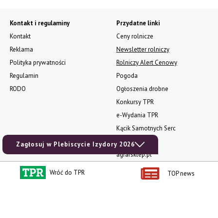
Kontakt i regulaminy
Przydatne linki
Kontakt
Ceny rolnicze
Reklama
Newsletter rolniczy
Polityka prywatności
Rolniczy Alert Cenowy
Regulamin
Pogoda
RODO
Ogłoszenia drobne
Konkursy TPR
e-Wydania TPR
Kącik Samotnych Serc
Porgram TV
Zagłosuj w Plebiscycie Izydory 2026
agrarsklep.pl
RSS
Wróć do TPR
TOP news
Produkty dla Ciebie
Kategorie
Zamów prenumeratę TPR
Wiadomości