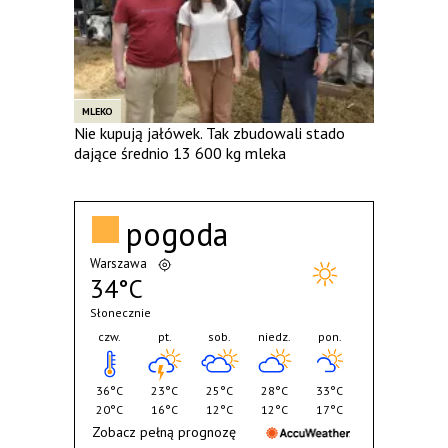
MLEKO
Nie kupują jałówek. Tak zbudowali stado
dające średnio 13 600 kg mleka
pogoda
Warszawa
34°C
Słonecznie
czw.
pt.
sob.
niedz.
pon.
36°C
23°C
25°C
28°C
33°C
20°C
16°C
12°C
12°C
17°C
Zobacz pełną prognozę