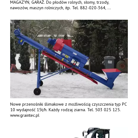
MAGAZYN, GARAŻ. Do płodów rolnych, słomy, trzody,
nawozów, maszyn rolniczych, itp. Tel. 882-020-364,
664-125-869, 604-407-206. www.olimet.eu
Nowe przenośniki ślimakowe z możliwością czyszczenia typ PC
10 wydajność 15t/h. Każdy rodzaj ziarna. Tel. 503 025 125.
www.graintec.pl