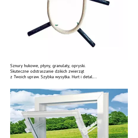
Sznury hukowe, płyny, granulaty, opryski.
Skuteczne odstraszanie dzikich zwierząt
z Twoich upraw. Szybka wysyłka. Hurt i detal.
www.deterren.pl • tel. +48 790 800 510.