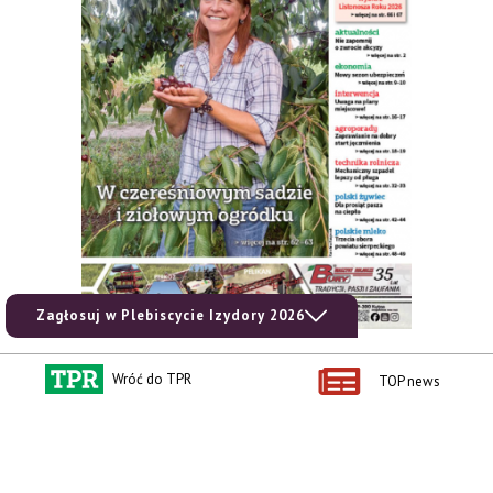
Zagłosuj w Plebiscycie Izydory 2026
zobacz e-wydanie
Wróć do TPR
TOP news
kup prenumeratę