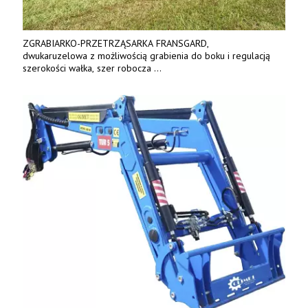
ZGRABIARKO-PRZETRZĄSARKA FRANSGARD,
dwukaruzelowa z możliwością grabienia do boku i regulacją
szerokości wałka, szer robocza
do 6 m. Mocna konstrukcja. Karchex.
Tel. 606 211 056, 507 158 699.