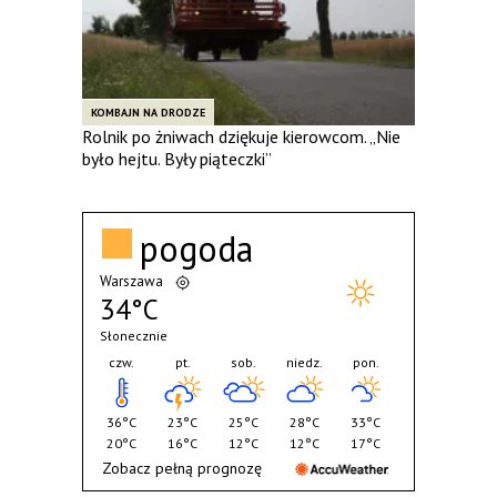
KOMBAJN NA DRODZE
Rolnik po żniwach dziękuje kierowcom. „Nie
było hejtu. Były piąteczki”
pogoda
Warszawa
34°C
Słonecznie
czw.
pt.
sob.
niedz.
pon.
36°C
23°C
25°C
28°C
33°C
20°C
16°C
12°C
12°C
17°C
Zobacz pełną prognozę