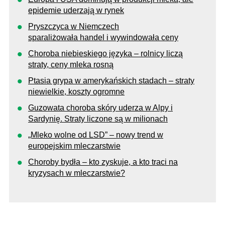
epidemie uderzają w rynek
Pryszczyca w Niemczech
sparaliżowała handel i wywindowała ceny
Choroba niebieskiego języka – rolnicy liczą
straty, ceny mleka rosną
Ptasia grypa w amerykańskich stadach – straty
niewielkie, koszty ogromne
Guzowata choroba skóry uderza w Alpy i
Sardynię. Straty liczone są w milionach
„Mleko wolne od LSD” – nowy trend w
europejskim mleczarstwie
Choroby bydła – kto zyskuje, a kto traci na
kryzysach w mleczarstwie?