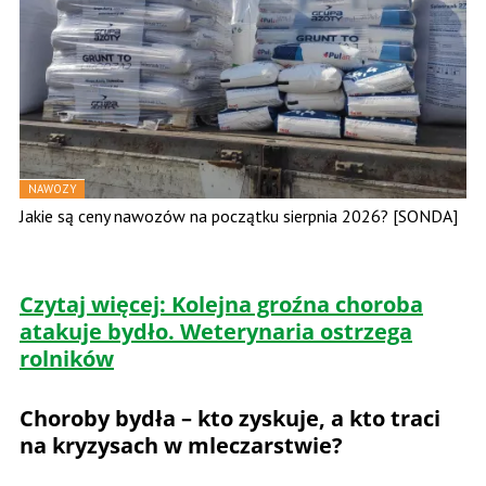
NAWOZY
Jakie są ceny nawozów na początku sierpnia 2026? [SONDA]
Czytaj więcej: Kolejna groźna choroba
atakuje bydło. Weterynaria ostrzega
rolników
Choroby bydła – kto zyskuje, a kto traci
na kryzysach w mleczarstwie?