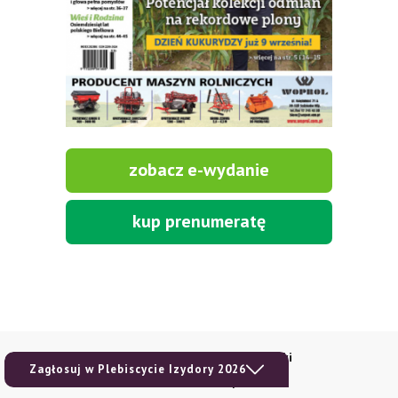
zobacz e-wydanie
kup prenumeratę
Kontakt i regulaminy
Przydatne linki
Zagłosuj w Plebiscycie Izydory 2026
Kontakt
Ceny rolnicze