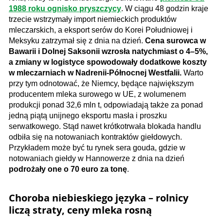
1988 roku ognisko pryszczycy
. W ciągu 48 godzin kraje
trzecie wstrzymały import niemieckich produktów
mleczarskich, a eksport serów do Korei Południowej i
Meksyku zatrzymał się z dnia na dzień.
Cena surowca w
Bawarii i Dolnej Saksonii wzrosła natychmiast o 4–5%,
a zmiany w logistyce spowodowały dodatkowe koszty
w mleczarniach w Nadrenii-Północnej Westfalii.
Warto
przy tym odnotować, że Niemcy, będące największym
producentem mleka surowego w UE, z wolumenem
produkcji ponad 32,6 mln t, odpowiadają także za ponad
jedną piątą unijnego eksportu masła i proszku
serwatkowego. Stąd nawet krótkotrwała blokada handlu
odbiła się na notowaniach kontraktów giełdowych.
Przykładem może być tu rynek sera gouda, gdzie w
notowaniach giełdy w Hannowerze z dnia na dzień
podrożały one o 70 euro za tonę
.
Choroba niebieskiego języka – rolnicy
liczą straty, ceny mleka rosną