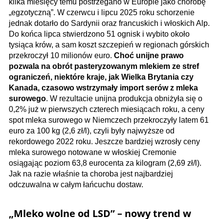
kilka miesięcy temu postrzegano w Europie jako chorobę
„egzotyczną”. W czerwcu i lipcu 2025 roku schorzenie
jednak dotarło do Sardynii oraz francuskich i włoskich Alp.
Do końca lipca stwierdzono 51 ognisk i wybito około
tysiąca krów, a sam koszt szczepień w regionach górskich
przekroczył 10 milionów euro.
Choć unijne prawo
pozwala na obrót pasteryzowanym mlekiem ze stref
ograniczeń, niektóre kraje, jak Wielka Brytania czy
Kanada, czasowo wstrzymały import serów z mleka
surowego
. W rezultacie unijna produkcja obniżyła się o
0,2% już w pierwszych czterech miesiącach roku, a ceny
spot mleka surowego w Niemczech przekroczyły latem 61
euro za 100 kg (2,6 zł/l), czyli były najwyższe od
rekordowego 2022 roku. Jeszcze bardziej wzrosły ceny
mleka surowego notowane w włoskiej Cremonie
osiągając poziom 63,8 eurocenta za kilogram (2,69 zł/l).
Jak na razie właśnie ta choroba jest najbardziej
odczuwalna w całym łańcuchu dostaw.
„Mleko wolne od LSD” – nowy trend w