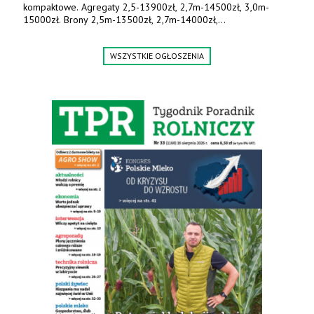
kompaktowe. Agregaty 2,5-13900zł, 2,7m-14500zł, 3,0m-
15000zł. Brony 2,5m-13500zł, 2,7m-14000zł,
3,0m-14800zł. Tel. 500 800 106, www.agrieko.pl
WSZYSTKIE OGŁOSZENIA