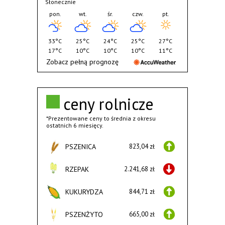
Słonecznie
pon.
wt.
śr.
czw.
pt.
33°C
25°C
24°C
25°C
27°C
17°C
10°C
10°C
10°C
11°C
Zobacz pełną prognozę
ceny rolnicze
*Prezentowane ceny to średnia z okresu
ostatnich 6 miesięcy.
PSZENICA
823,04 zł
RZEPAK
2.241,68 zł
KUKURYDZA
844,71 zł
PSZENŻYTO
665,00 zł