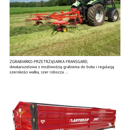
ZGRABIARKO-PRZETRZĄSARKA FRANSGARD,
dwukaruzelowa z możliwością grabienia do boku i regulacją
szerokości wałka, szer robocza
do 6 m. Mocna konstrukcja. Karchex.
Tel. 606 211 056, 507 158 699.