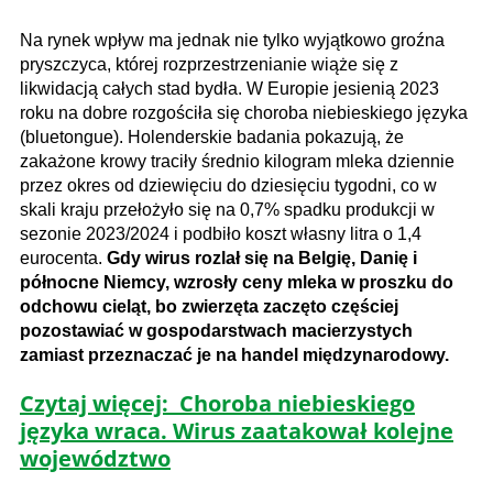
Na rynek wpływ ma jednak nie tylko wyjątkowo groźna
pryszczyca, której rozprzestrzenianie wiąże się z
likwidacją całych stad bydła. W Europie jesienią 2023
roku na dobre rozgościła się choroba niebieskiego języka
(bluetongue). Holenderskie badania pokazują, że
zakażone krowy traciły średnio kilogram mleka dziennie
przez okres od dziewięciu do dziesięciu tygodni, co w
skali kraju przełożyło się na 0,7% spadku produkcji w
sezonie 2023/2024 i podbiło koszt własny litra o 1,4
eurocenta.
Gdy wirus rozlał się na Belgię, Danię i
północne Niemcy, wzrosły ceny mleka w proszku do
odchowu cieląt, bo zwierzęta zaczęto częściej
pozostawiać w gospodarstwach macierzystych
zamiast przeznaczać je na handel międzynarodowy.
Czytaj więcej: Choroba niebieskiego
języka wraca. Wirus zaatakował kolejne
województwo