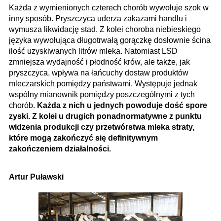
Każda z wymienionych czterech chorób wywołuje szok w
inny sposób. Pryszczyca uderza zakazami handlu i
wymusza likwidację stad. Z kolei choroba niebieskiego
języka wywołująca długotrwałą gorączkę dosłownie ścina
ilość uzyskiwanych litrów mleka. Natomiast LSD
zmniejsza wydajność i płodność krów, ale także, jak
pryszczyca, wpływa na łańcuchy dostaw produktów
mleczarskich pomiędzy państwami. Występuje jednak
wspólny mianownik pomiędzy poszczególnymi z tych
chorób.
Każda z nich u jednych powoduje dość spore
zyski. Z kolei u drugich ponadnormatywne z punktu
widzenia produkcji czy przetwórstwa mleka straty,
które mogą zakończyć się definitywnym
zakończeniem działalności.
Artur Puławski