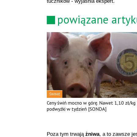
tuczników - wyjaśnia ekspert.
powiązane artyk
ŚWINIE
Ceny świń mocno w górę. Nawet 1,10 zł/kg
podwyżki w tydzień [SONDA]
Poza tym trwają
żniwa
, a to zawsze je