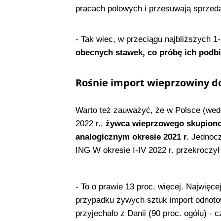
pracach polowych i przesuwają sprzed
- Tak wiec, w przeciągu najbliższych 
obecnych stawek, co próbę ich podb
Rośnie import wieprzowiny do
Warto też zauważyć, że w Polsce (we
2022 r.,
żywca wieprzowego skupiono 8
analogicznym okresie 2021 r.
Jednocze
ING W okresie I-IV 2022 r. przekroczył 
- To o prawie 13 proc. więcej. Najwięcej
przypadku żywych sztuk import odnotow
przyjechało z Danii (90 proc. ogółu) - 