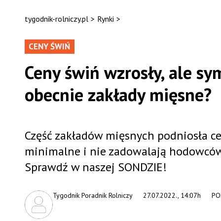
tygodnik-rolniczy.pl
>
Rynki
>
CENY ŚWIŃ
Ceny świń wzrosły, ale sym
obecnie zakłady mięsne?
Część zakładów mięsnych podniosła ce
minimalne i nie zadowalają hodowców.
Sprawdź w naszej SONDZIE!
Tygodnik Poradnik Rolniczy
27.07.2022., 14:07h
PO