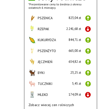
*Prezentowane ceny to średnia z okresu
ostatnich 6 miesięcy.
PSZENICA
823,04 zł
RZEPAK
2.241,68 zł
KUKURYDZA
844,71 zł
PSZENŻYTO
665,00 zł
JĘCZMIEŃ
654,82 zł
BYKI
23,25 zł
TUCZNIKI
5,45 zł
MLEKO
174,09 zł
Zobacz wiecej cen rolniczych