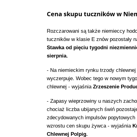
Cena skupu tuczników w Niem
Rozczarowani są także niemieccy hodow
tuczników w klasie E znów pozostały n
Stawka od pięciu tygodni niezmienni
sierpnia.
- Na niemieckim rynku trzody chlewnej
wyczerpuje. Wobec tego w nowym tygod
chlewnej - wyjaśnia
Zrzeszenie Produ
- Zapasy wieprzowiny u naszych zacho
chociaż liczba ubijanych świń pozostaj
zdecydowanych impulsów popytowych z
wzrostu cen skupu żywca - wyjaśnia
K
Chlewnej Polpig.