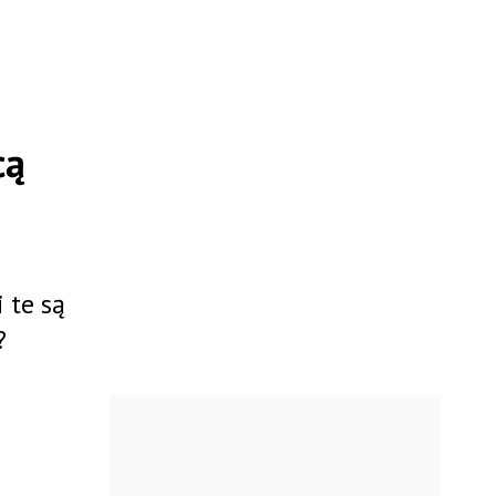
cą
 te są
?