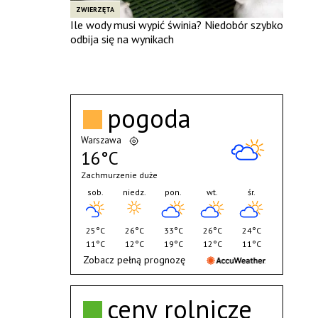
ZWIERZĘTA
Ile wody musi wypić świnia? Niedobór szybko
odbija się na wynikach
pogoda
Warszawa
16°C
Zachmurzenie duże
sob.
niedz.
pon.
wt.
śr.
25°C
26°C
33°C
26°C
24°C
11°C
12°C
19°C
12°C
11°C
Zobacz pełną prognozę
ceny rolnicze