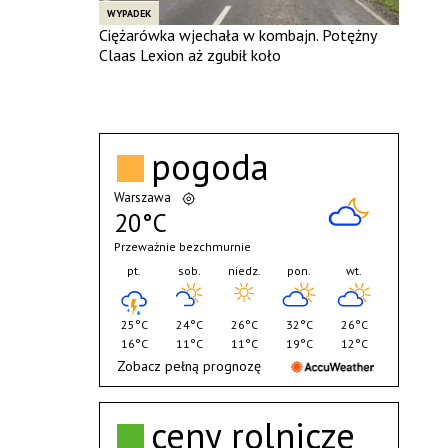
WYPADEK
Ciężarówka wjechała w kombajn. Potężny
Claas Lexion aż zgubił koło
pogoda
Warszawa
20°C
Przeważnie bezchmurnie
pt.
sob.
niedz.
pon.
wt.
25°C
24°C
26°C
32°C
26°C
16°C
11°C
11°C
19°C
12°C
Zobacz pełną prognozę
ceny rolnicze