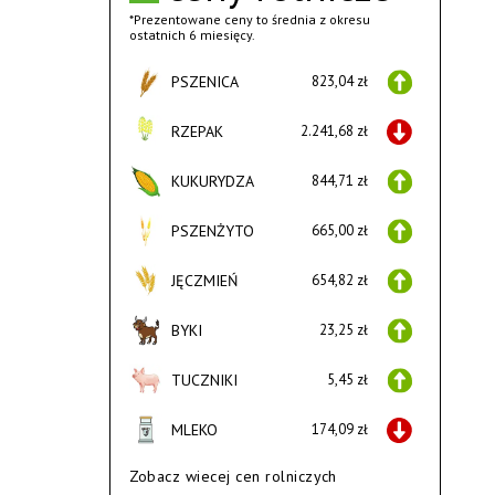
*Prezentowane ceny to średnia z okresu
ostatnich 6 miesięcy.
PSZENICA
823,04 zł
RZEPAK
2.241,68 zł
KUKURYDZA
844,71 zł
PSZENŻYTO
665,00 zł
JĘCZMIEŃ
654,82 zł
BYKI
23,25 zł
TUCZNIKI
5,45 zł
MLEKO
174,09 zł
Zobacz wiecej cen rolniczych