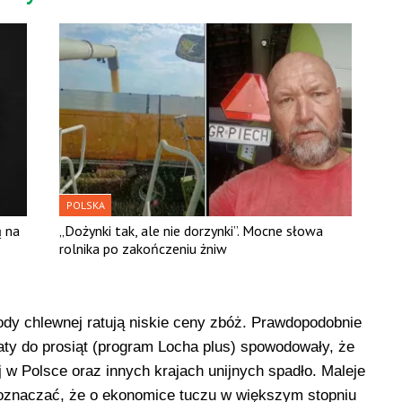
POLSKA
ą na
„Dożynki tak, ale nie dorzynki”. Mocne słowa
rolnika po zakończeniu żniw
dy chlewnej ratują niskie ceny zbóż. Prawdopodobnie
aty do prosiąt (program Locha plus) spowodowały, że
 w Polsce oraz innych krajach unijnych spadło. Maleje
 oznaczać, że o ekonomice tuczu w większym stopniu