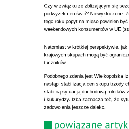
Czy w związku ze zbliżającym się sez
podwyżek cen świń? Niewykluczone. Zd
tego roku popyt na mięso powinien by
weekendowych konsumentów w UE (star
Natomiast w krótkiej perspektywie, jak
krajowych skupach mogą być ograniczo
tuczników.
Podobnego zdania jest Wielkopolska Izb
nastąpi stabilizacja cen skupu trzody 
stabilną sytuacją dochodową rolników 
i kukurydzy. Izba zaznacza też, że syt
zadowolenia jeszcze daleko.
powiązane artyk