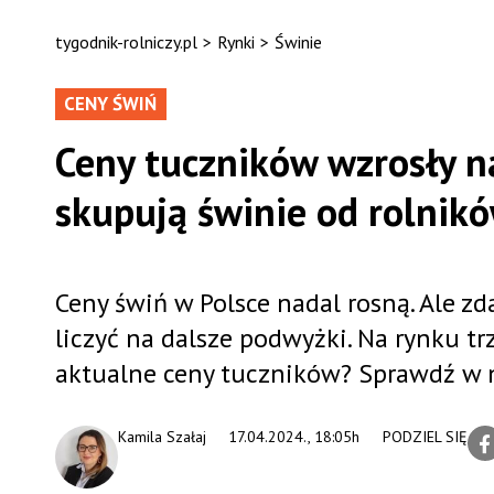
tygodnik-rolniczy.pl
>
Rynki
>
Świnie
CENY ŚWIŃ
Ceny tuczników wzrosły na
skupują świnie od rolnik
Ceny świń w Polsce nadal rosną. Ale z
liczyć na dalsze podwyżki. Na rynku trz
aktualne ceny tuczników? Sprawdź w 
Kamila Szałaj
17.04.2024., 18:05h
PODZIEL SIĘ