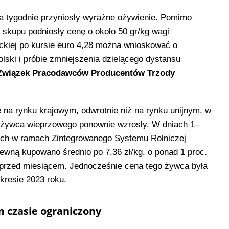
a tygodnie przyniosły wyraźne ożywienie. Pomimo
 skupu podniosły cenę o około 50 gr/kg wagi
eckiej po kursie euro 4,28 można wnioskować o
lski i próbie zmniejszenia dzielącego dystansu
Związek Pracodawców Producentów Trzody
na rynku krajowym, odwrotnie niż na rynku unijnym, w
 żywca wieprzowego ponownie wzrosły. W dniach 1–
ych w ramach Zintegrowanego Systemu Rolniczej
wną kupowano średnio po 7,36 zł/kg, o ponad 1 proc.
 przed miesiącem. Jednocześnie cena tego żywca była
kresie 2023 roku.
m czasie ograniczony