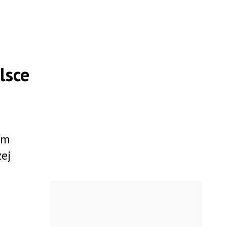
lsce
ym
zej