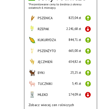
*Prezentowane ceny to średnia z okresu
ostatnich 6 miesięcy.
PSZENICA
823,04 zł
RZEPAK
2.241,68 zł
KUKURYDZA
844,71 zł
PSZENŻYTO
665,00 zł
JĘCZMIEŃ
654,82 zł
BYKI
23,25 zł
TUCZNIKI
5,45 zł
MLEKO
174,09 zł
Zobacz wiecej cen rolniczych