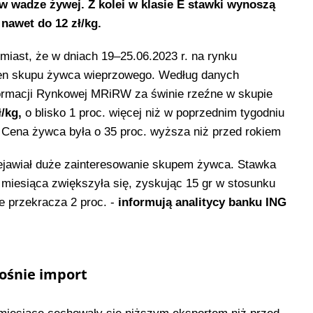
g w wadze żywej. Z kolei w klasie E stawki wynoszą
 nawet do 12 zł/kg.
miast, że w dniach 19–25.06.2023 r. na rynku
en skupu żywca wieprzowego. Według danych
ormacji Rynkowej MRiRW za świnie rzeźne w skupie
ł/kg,
o blisko 1 proc. więcej niż w poprzednim tygodniu
. Cena żywca była o 35 proc. wyższa niż przed rokiem
ejawiał duże zainteresowanie skupem żywca. Stawka
 miesiąca zwiększyła się, zyskując 15 gr w stosunku
e przekracza 2 proc. -
informują analitycy banku ING
rośnie import