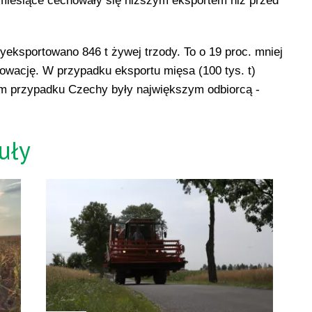
 miesiące cechowały się niższym eksportem niż przed
yeksportowano 846 t żywej trzody. To o 19 proc. mniej
 Słowację. W przypadku eksportu mięsa (100 tys. t)
tym przypadku Czechy były największym odbiorcą -
uły