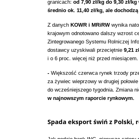
granicach:
od 7,90 zł/kg do 9,30 zł/k
średnio ok. 11,40 zł/kg, ale dochodzą
Z danych
KOWR i MRiRW
wynika nato
krajowym odnotowano dalszy wzrost c
Zintegrowanego Systemu Rolniczej Inf
dostawcy uzyskiwali przeciętnie
9,21 z
i o 6 proc. więcej niż przed miesiącem
-
Większość czerwca rynek trzody prz
za żywiec wieprzowy w drugiej połowie
do wcześniejszego tygodnia. Zmiana ni
w najnowszym raporcie rynkowym.
Spada eksport świń z Polski, 