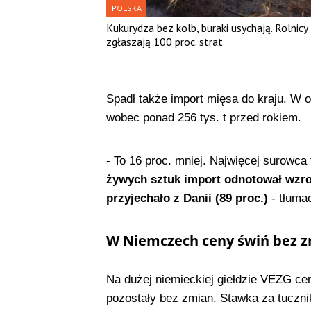
POLSKA
Kukurydza bez kolb, buraki usychają. Rolnicy
zgłaszają 100 proc. strat
Spadł także import mięsa do kraju. W ok
wobec ponad 256 tys. t przed rokiem.
- To 16 proc. mniej. Najwięcej surowca t
żywych sztuk import odnotował wzrost
przyjechało z Danii (89 proc.)
- tłuma
W Niemczech ceny świń bez 
Na dużej niemieckiej giełdzie VEZG c
pozostały bez zmian. Stawka za tuczn