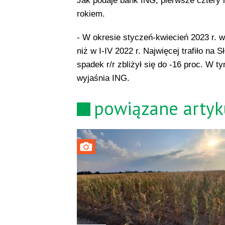
Jak podaje bank ING, pierwsze cztery
rokiem.
- W okresie styczeń-kwiecień 2023 r. w
niż w I-IV 2022 r. Najwięcej trafiło na
spadek r/r zbliżył się do -16 proc. W 
wyjaśnia ING.
powiązane artyk