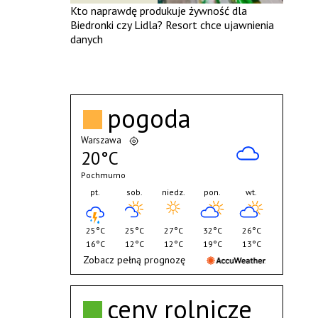
Kto naprawdę produkuje żywność dla
Biedronki czy Lidla? Resort chce ujawnienia
danych
pogoda
Warszawa
20°C
Pochmurno
pt.
sob.
niedz.
pon.
wt.
25°C
25°C
27°C
32°C
26°C
16°C
12°C
12°C
19°C
13°C
Zobacz pełną prognozę
ceny rolnicze