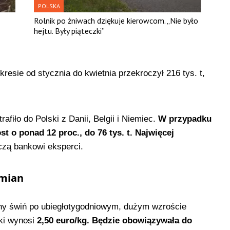
POLSKA
Rolnik po żniwach dziękuje kierowcom. „Nie było
hejtu. Były piąteczki”
resie od stycznia do kwietnia przekroczył 216 tys. t,
rafiło do Polski z Danii, Belgii i Niemiec.
W przypadku
 o ponad 12 proc., do 76 tys. t. Najwięcej
czą bankowi eksperci.
zmian
eny świń po ubiegłotygodniowym, dużym wzroście
iki wynosi
2,50 euro/kg.
Będzie obowiązywała do