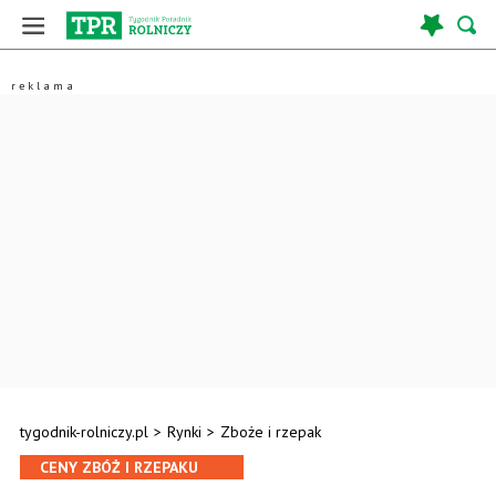
tygodnik-rolniczy.pl
>
Rynki
>
Zboże i rzepak
CENY ZBÓŻ I RZEPAKU