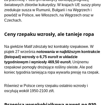
światowych zbiorów kukurydzy. W krajach UE suszy plony
zredukuje susza w Rumunii, Bułgarii i na Węgrzech i
powódź w Polsce, we Włoszech, na Węgrzech oraz w
Czechach.
Ceny rzepaku wzrosły, ale tanieje ropa
Na giełdzie Matif zdrożały też kontrakty rzepakowe. W
piątek 27 września
notowania w najbliższym kontrakcie
(listopad) wzrosły o 6,75 euro/t w układzie
tygodniowym i wyniosły 469,50
euro/t.
Unijnemu
rzepakowi pomogły drożejące rośliny oleiste. Ale pod
koniec tygodnia taniejąca ropa wywarła presję na rzepak.
Również w Polsce ceny rzepaku ostatnio wzrosły i
oscylują wokół 1950-2100 zł/t.
Pszenica wysokobiałkowa nawet po 930