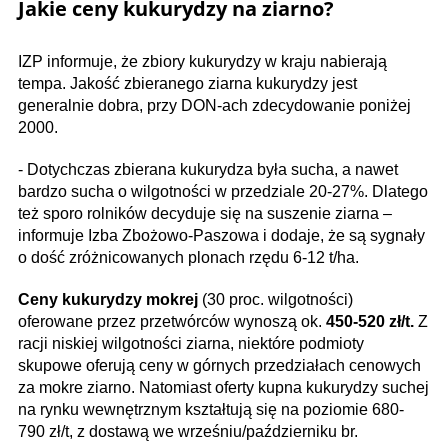
Jakie ceny kukurydzy na ziarno?
IZP informuje, że zbiory kukurydzy w kraju nabierają
tempa. Jakość zbieranego ziarna kukurydzy jest
generalnie dobra, przy DON-ach zdecydowanie poniżej
2000.
- Dotychczas zbierana kukurydza była sucha, a nawet
bardzo sucha o wilgotności w przedziale 20-27%. Dlatego
też sporo rolników decyduje się na suszenie ziarna –
informuje Izba Zbożowo-Paszowa i dodaje, że są sygnały
o dość zróżnicowanych plonach rzędu 6-12 t/ha.
Ceny kukurydzy mokrej
(30 proc. wilgotności)
oferowane przez przetwórców wynoszą ok.
450-520 zł/t.
Z
racji niskiej wilgotności ziarna, niektóre podmioty
skupowe oferują ceny w górnych przedziałach cenowych
za mokre ziarno. Natomiast oferty kupna kukurydzy suchej
na rynku wewnętrznym kształtują się na poziomie 680-
790 zł/t, z dostawą we wrześniu/październiku br.