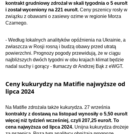
kontrakt grudniowy zdrożał w skali tygodnia o 5 euro/t
i został wyceniony na 221​ euro/t.
Ceny pszenicy rosły w
związku z obawami o zasiewy ozime w regionie Morza
Czarnego.
- Według lokalnych analityków opóźnienia na Ukrainie, a
zwłaszcza w Rosji rosną i budzą obawy przed utratą
powierzchni. Prognozy pogody przewidują, że w ciągu
najbliższych dwóch tygodni w obu krajach klimat będzie
nadal suchy i gorący - tłumaczy dr Andrzej Bąk z eWGT.
Ceny kukurydzy na Matifie najwyższe od
lipca 2024
Na Matifie zdrożała także kukurydza. 27 września
kontrakty z dostawą na listopad wynosiły o 5,50 euro/t
więcej niż tydzień wcześniej, czyli 207,25
euro/t. To
cena najwyższa od lipca 2024.
Unijna kukurydza drożeje
za pszenicą. Poza tym analitycy obniżają prognozę