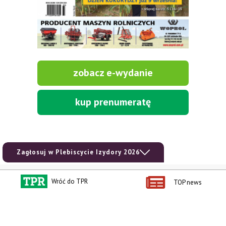
zobacz e-wydanie
kup prenumeratę
Zagłosuj w Plebiscycie Izydory 2026
Kontakt i regulaminy
Przydatne linki
Wróć do TPR
TOP news
Kontakt
Ceny rolnicze
Reklama
Newsletter rolniczy
Polityka prywatności
Rolniczy Alert Cenowy