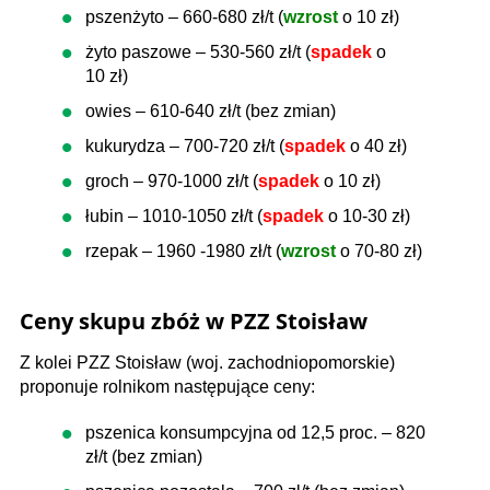
pszenżyto – 660-680 zł/t (
wzrost
o 10 zł)
żyto paszowe – 530-560 zł/t (
spadek
o
10 zł)
owies – 610-640 zł/t (bez zmian)
kukurydza – 700-720 zł/t (
spadek
o 40 zł)
groch – 970-1000 zł/t (
spadek
o 10 zł)
łubin – 1010-1050 zł/t (
spadek
o 10-30 zł)
rzepak – 1960 -1980 zł/t (
wzrost
o 70-80 zł)
Ceny skupu zbóż w PZZ Stoisław
Z kolei PZZ Stoisław (woj. zachodniopomorskie)
proponuje rolnikom następujące ceny:
pszenica konsumpcyjna od 12,5 proc. – 820
zł/t (bez zmian)