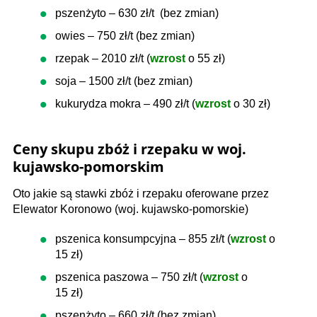
pszenżyto – 630 zł/t (bez zmian)
owies – 750 zł/t (bez zmian)
rzepak – 2010 zł/t (
wzrost
o 55 zł)
soja – 1500 zł/t (bez zmian)
kukurydza mokra – 490 zł/t (
wzrost
o 30 zł)
Ceny skupu zbóż i rzepaku w woj.
kujawsko-pomorskim
Oto jakie są stawki zbóż i rzepaku oferowane przez
Elewator Koronowo (woj. kujawsko-pomorskie)
pszenica konsumpcyjna – 855 zł/t (
wzrost
o
15 zł)
pszenica paszowa – 750 zł/t (
wzrost
o
15 zł)
pszenżyto – 660 zł/t (bez zmian)