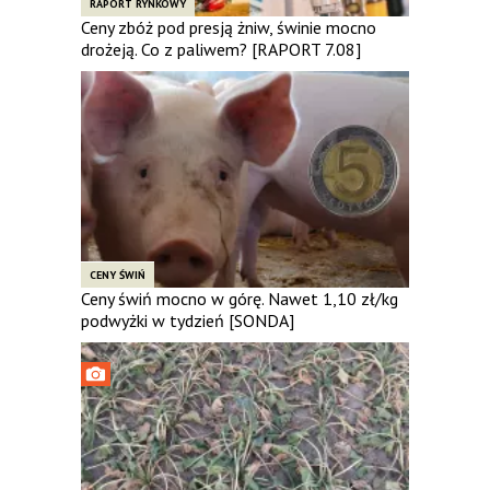
RAPORT RYNKOWY
Ceny zbóż pod presją żniw, świnie mocno
drożeją. Co z paliwem? [RAPORT 7.08]
CENY ŚWIŃ
Ceny świń mocno w górę. Nawet 1,10 zł/kg
podwyżki w tydzień [SONDA]