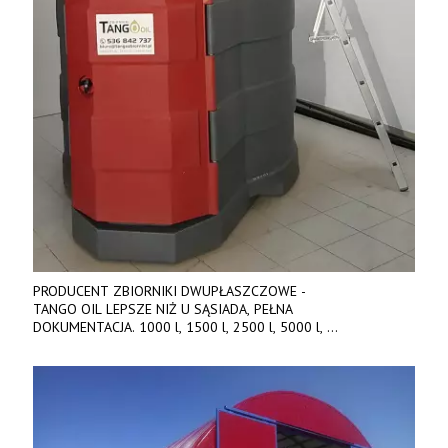
PRODUCENT ZBIORNIKI DWUPŁASZCZOWE -
TANGO OIL LEPSZE NIŻ U SĄSIADA, PEŁNA
DOKUMENTACJA. 1000 l, 1500 l, 2500 l, 5000 l,
produkt polski. Dobra cena, szybkie terminy realizacji. Tel. 536
842 737, www.tango-oil.pl