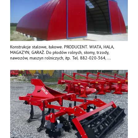
Konstrukcje stalowe, łukowe. PRODUCENT. WIATA, HALA,
MAGAZYN, GARAŻ. Do płodów rolnych, słomy, trzody,
nawozów, maszyn rolniczych, itp. Tel. 882-020-364,
664-125-869, 604-407-206. www.olimet.eu