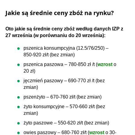
Jakie są średnie ceny zbóż na rynku?
Oto jakie są średnie ceny zbóż według danych IZP z
27 września (w porównaniu do 20 września):
pszenica konsumpcyjna (12.5/76/250) –
850-920 zł/t (bez zmian)
pszenica paszowa – 780-850 zł /t (
wzrost
o
20 zł)
jęczmień paszowy – 690-770 zł /t (bez
zmian)
pszenżyto – 670-760 zł/t (bez zmian)
żyto konsumpcyjne – 570-660 zł/t (bez
zmian)
żyto paszowe – 550-620 zł/t (bez zmian)
owies paszowy – 680-760 zł/t (
wzrost
o 30-