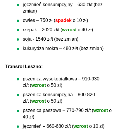
jęczmień konsumpcyjny – 630 zł/t (bez
zmian)
owies – 750 zł (
spadek
o 10 zł)
rzepak – 2020 zł/t (
wzrost
o 40 zł)
soja - 1540 zł/t (bez zmian)
kukurydza mokra – 480 zł/t (bez zmian)
Transrol Leszno:
pszenica wysokobiałkowa – 910-930
zł/t (
wzrost
o 50 zł)
pszenica konsumpcyjna – 800-820
zł/t (
wzrost
o 50 zł)
pszenica paszowa – 770-790 zł/t (
wzrost
o
40 zł)
jęczmień – 660-680 zł/t (
wzrost
o 10 zł)