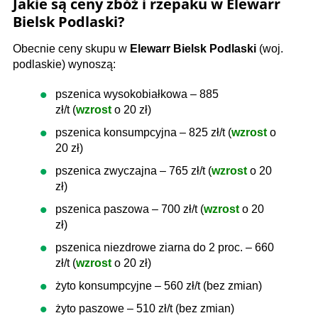
Jakie są ceny zbóż i rzepaku w Elewarr
Bielsk Podlaski?
Obecnie ceny skupu w
Elewarr Bielsk Podlaski
(woj.
podlaskie) wynoszą:
pszenica wysokobiałkowa – 885
zł/t (
wzrost
o 20 zł)
pszenica konsumpcyjna – 825 zł/t (
wzrost
o
20 zł)
pszenica zwyczajna – 765 zł/t (
wzrost
o 20
zł)
pszenica paszowa – 700 zł/t (
wzrost
o 20
zł)
pszenica niezdrowe ziarna do 2 proc. – 660
zł/t (
wzrost
o 20 zł)
żyto konsumpcyjne – 560 zł/t (bez zmian)
żyto paszowe – 510 zł/t (bez zmian)