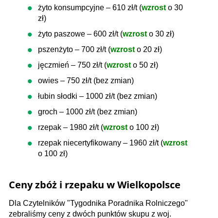
żyto konsumpcyjne – 610 zł/t (
wzrost
o 30
zł)
żyto paszowe – 600 zł/t (
wzrost
o 30 zł)
pszenżyto – 700 zł/t (
wzrost
o 20 zł)
jęczmień – 750 zł/t (
wzrost
o 50 zł)
owies – 750 zł/t (bez zmian)
łubin słodki – 1000 zł/t (bez zmian)
groch – 1000 zł/t (bez zmian)
rzepak – 1980 zł/t (
wzrost
o 100 zł)
rzepak niecertyfikowany – 1960 zł/t (
wzrost
o 100 zł)
Ceny zbóż i rzepaku w Wielkopolsce
Dla Czytelników "Tygodnika Poradnika Rolniczego"
zebraliśmy ceny z dwóch punktów skupu z woj.