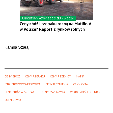
RAPORT RYNKOWY Z 30 SIERPNIA 2024
Ceny zbóż i rzepaku rosną na Matifie. A
w Polsce? Raport z rynków rolnych
Kamila Szałaj
CENY ZBÓŻ
CENY RZEPAKU
CENY PSZENICY
MATIF
IZBA ZBOŻOWO-PASZOWA
CENY JĘCZMIENIA
CENY ŻYTA
CENY ZBÓŻ W SKUPACH
CENY PSZENŻYTA
WIADOMOŚCI ROLNICZE
ROLNICTWO