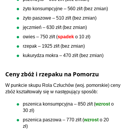
żyto konsumpcyjne – 560 zł/t (bez zmian)
żyto paszowe – 510 zł/t (bez zmian)
jęczmień – 630 zł/t (bez zmian)
owies – 750 zł/t (
spadek
o 10 zł)
rzepak – 1925 zł/t (bez zmian)
kukurydza mokra – 470 zł/t (bez zmian)
Ceny zbóż i rzepaku na Pomorzu
W punkcie skupu Rola Człuchów (woj. pomorskie) ceny
zbóż kształtowały się w następujący sposób:
pszenica konsumpcyjna – 850 zł/t (
wzrost
o
30 zł)
pszenica paszowa – 770 zł/t (
wzrost
o 20
zł)