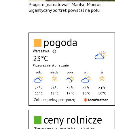
Pługiem „namalował” Marilyn Monroe.
Gigantyczny portret powstał na polu
pogoda
Warszawa
23°C
Przeważnie słonecznie
sob.
niedz.
pon.
wt.
śr.
25°C
26°C
32°C
26°C
24°C
11°C
12°C
17°C
10°C
10°C
Zobacz pełną prognozę
ceny rolnicze
*Prezentowane ceny to średnia z okresu