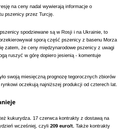
resję na ceny nadal wywierają informacje o
u pszenicy przez Turcję.
pszenicy spodziewane są w Rosji i na Ukrainie, to
 przekierowywał sporą część pszenicy z basenu Morza
się zatem, że ceny międzynarodowe pszenicy z uwagi
ogą ruszyć w górę dopiero jesienią - komentuje
iżyło swoją miesięczną prognozę tegorocznych zbiorów
 rynkowi oczekują najniższej produkcji od czterech lat.
anieje
 też kukurydza. 17 czerwca kontrakty z dostawą na
tydzień wcześniej, czyli
209 euro/t.
Także kontrakty