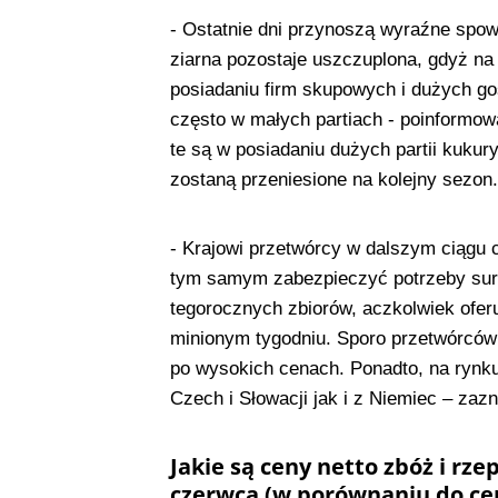
- Ostatnie dni przynoszą wyraźne spo
ziarna pozostaje uszczuplona, gdyż n
posiadaniu firm skupowych i dużych gos
często w małych partiach - poinformo
te są w posiadaniu dużych partii kukur
zostaną przeniesione na kolejny sezon.
- Krajowi przetwórcy w dalszym ciągu 
tym samym zabezpieczyć potrzeby suro
tegorocznych zbiorów, aczkolwiek ofer
minionym tygodniu. Sporo przetwórców
po wysokich cenach. Ponadto, na rynku
Czech i Słowacji jak i z Niemiec – zaz
Jakie są ceny netto zbóż i rz
czerwca (w porównaniu do cen