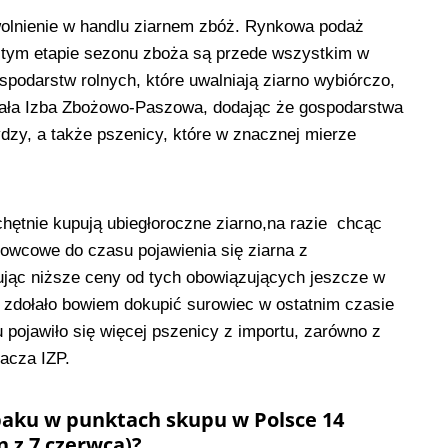
wolnienie w handlu ziarnem zbóż. Rynkowa podaż
a tym etapie sezonu zboża są przede wszystkim w
podarstw rolnych, które uwalniają ziarno wybiórczo,
wała Izba Zbożowo-Paszowa, dodając że gospodarstwa
ydzy, a także pszenicy, które w znacznej mierze
chętnie kupują ubiegłoroczne ziarno,na razie chcąc
wcowe do czasu pojawienia się ziarna z
ując niższe ceny od tych obowiązujących jeszcze w
 zdołało bowiem dokupić surowiec w ostatnim czasie
 pojawiło się więcej pszenicy z importu, zarówno z
nacza IZP.
epaku w punktach skupu w Polsce 14
 z 7 czerwca)?