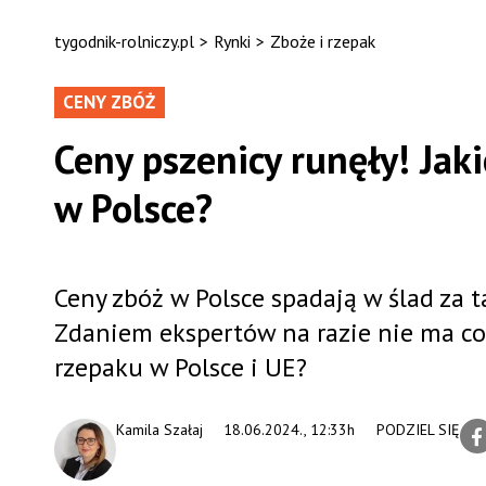
tygodnik-rolniczy.pl
>
Rynki
>
Zboże i rzepak
CENY ZBÓŻ
Ceny pszenicy runęły! Jak
w Polsce?
Ceny zbóż w Polsce spadają w ślad za 
Zdaniem ekspertów na razie nie ma co l
rzepaku w Polsce i UE?
Kamila Szałaj
18.06.2024., 12:33h
PODZIEL SIĘ