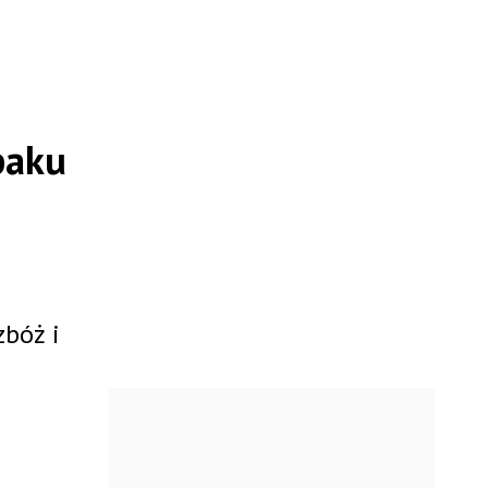
paku
zbóż i