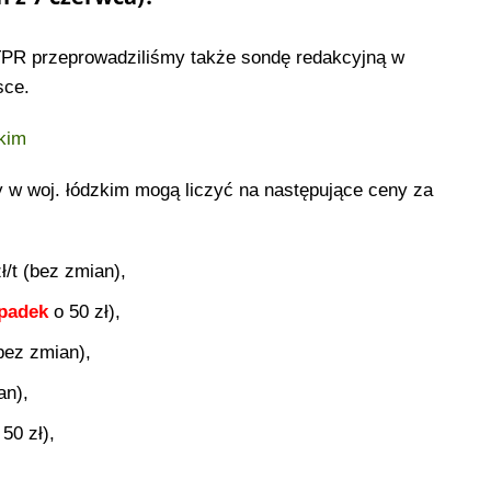
 TPR przeprowadziliśmy także sondę redakcyjną w
sce.
zkim
 w woj. łódzkim mogą liczyć na następujące ceny za
/t (bez zmian),
padek
o 50 zł),
bez zmian),
an),
 50 zł),