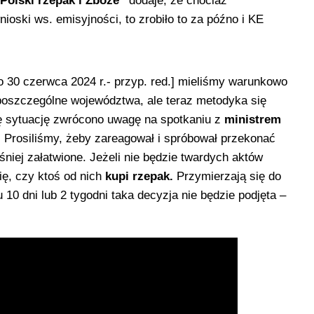
„Polski rzepak i Zboże”
dodaje, że chociaż
ioski ws. emisyjności, to zrobiło to za późno i KE
 30 czerwca 2024 r.- przyp. red.] mieliśmy warunkowo
poszczególne województwa, ale teraz metodyka się
a tę sytuację zwrócono uwagę na spotkaniu z
ministrem
. Prosiliśmy, żeby zareagował i spróbował przekonać
niej załatwione. Jeżeli nie będzie twardych aktów
ię, czy ktoś od nich
kupi rzepak.
Przymierzają się do
 10 dni lub 2 tygodni taka decyzja nie będzie podjęta –