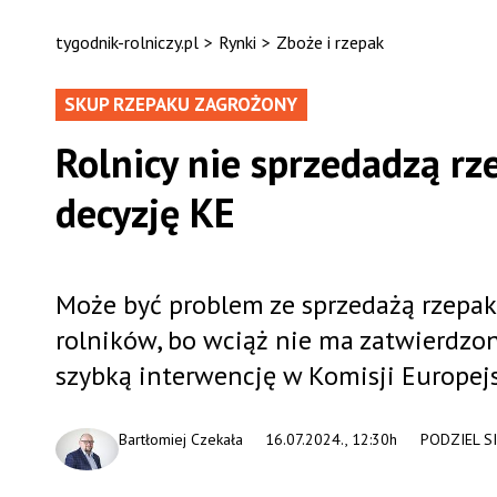
tygodnik-rolniczy.pl
>
Rynki
>
Zboże i rzepak
SKUP RZEPAKU ZAGROŻONY
Rolnicy nie sprzedadzą rz
decyzję KE
Może być problem ze sprzedażą rzepak
rolników, bo wciąż nie ma zatwierdzo
szybką interwencję w Komisji Europejs
Bartłomiej Czekała
16.07.2024., 12:30h
PODZIEL S