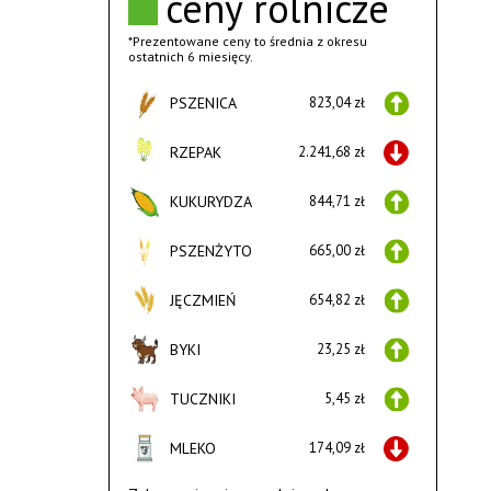
ceny rolnicze
*Prezentowane ceny to średnia z okresu
ostatnich 6 miesięcy.
PSZENICA
823,04 zł
RZEPAK
2.241,68 zł
KUKURYDZA
844,71 zł
PSZENŻYTO
665,00 zł
JĘCZMIEŃ
654,82 zł
BYKI
23,25 zł
TUCZNIKI
5,45 zł
MLEKO
174,09 zł