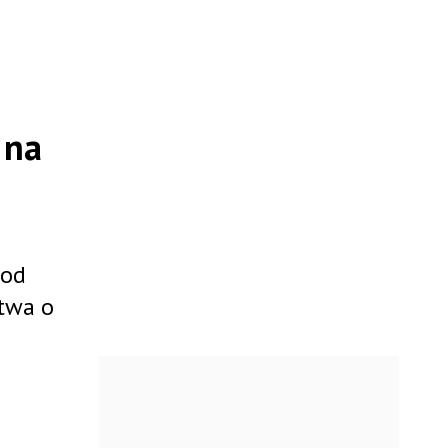
 na
 od
twa o