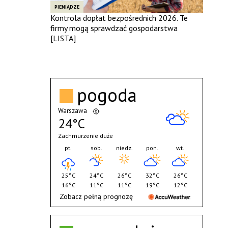
PIENIĄDZE
Kontrola dopłat bezpośrednich 2026. Te
firmy mogą sprawdzać gospodarstwa
[LISTA]
pogoda
Warszawa
24°C
Zachmurzenie duże
pt.
sob.
niedz.
pon.
wt.
25°C
24°C
26°C
32°C
26°C
16°C
11°C
11°C
19°C
12°C
Zobacz pełną prognozę