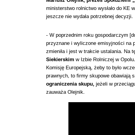
Mariusz Olejnik,
prezes Spółdzielni 
ministerstwo rolnictwo wysłało do KE wn
jeszcze nie wydała potrzebnej decyzji.
- W poprzednim roku gospodarczym [do
przyznane i wyliczone emisyjności na 
zmieniła i jest w trakcie ustalania. N
Siekierskim
w Izbie Rolniczej w Opolu
Komisję Europejską, żeby to było wcześ
prawnych, to firmy skupowe obawiają s
ograniczenia skupu,
jeżeli w przeciągu
zauważa Olejnik.