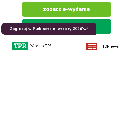
zobacz e-wydanie
kup prenumeratę
Zagłosuj w Plebiscycie Izydory 2026
Wróć do TPR
TOP news
Kontakt i regulaminy
Przydatne linki
Kontakt
Ceny rolnicze
Reklama
Newsletter rolniczy
Polityka prywatności
Rolniczy Alert Cenowy
Regulamin
Pogoda
RODO
Ogłoszenia drobne
Konkursy TPR
e-Wydania TPR