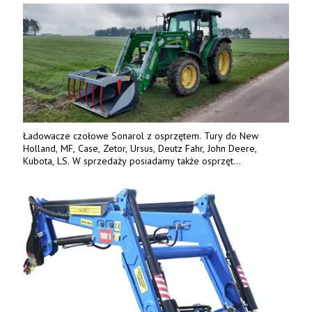
Ładowacze czołowe Sonarol z osprzętem. Tury do New
Holland, MF, Case, Zetor, Ursus, Deutz Fahr, John Deere,
Kubota, LS. W sprzedaży posiadamy także osprzęt
w promocyjnych cenach. Tel. 500 600 106. www.specagro.pl