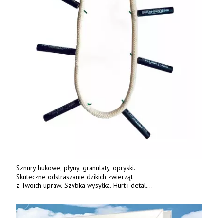
Sznury hukowe, płyny, granulaty, opryski.
Skuteczne odstraszanie dzikich zwierząt
z Twoich upraw. Szybka wysyłka. Hurt i detal.
www.deterren.pl • tel. +48 790 800 510.