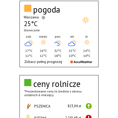
pogoda
Warszawa
25°C
Słonecznie
sob.
niedz.
pon.
wt.
śr.
27°C
26°C
32°C
25°C
24°C
11°C
12°C
18°C
10°C
10°C
Zobacz pełną prognozę
ceny rolnicze
*Prezentowane ceny to średnia z okresu
ostatnich 6 miesięcy.
PSZENICA
823,04 zł
RZEPAK
2.241,68 zł