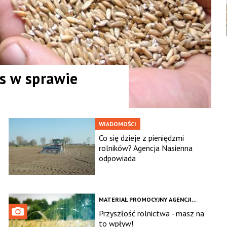
s w sprawie
WIADOMOŚCI
Co się dzieje z pieniędzmi
rolników? Agencja Nasienna
odpowiada
MATERIAŁ PROMOCYJNY AGENCJI
NASIENNEJ
Przyszłość rolnictwa - masz na
to wpływ!