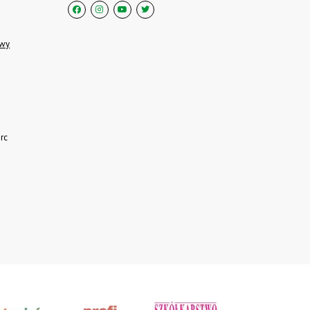
owy
rc