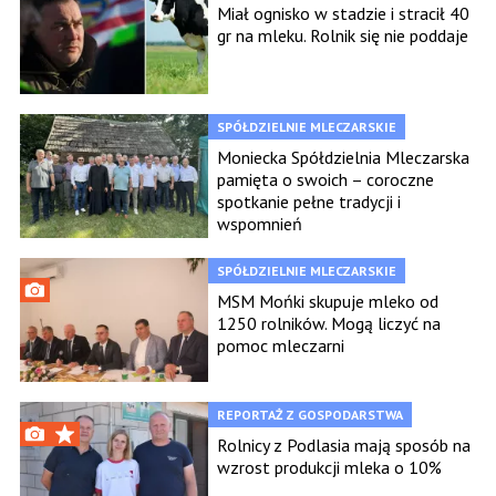
Miał ognisko w stadzie i stracił 40
gr na mleku. Rolnik się nie poddaje
SPÓŁDZIELNIE MLECZARSKIE
Moniecka Spółdzielnia Mleczarska
pamięta o swoich – coroczne
spotkanie pełne tradycji i
wspomnień
SPÓŁDZIELNIE MLECZARSKIE
MSM Mońki skupuje mleko od
1250 rolników. Mogą liczyć na
pomoc mleczarni
REPORTAŻ Z GOSPODARSTWA
Rolnicy z Podlasia mają sposób na
wzrost produkcji mleka o 10%