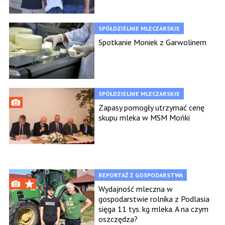
SPÓŁDZIELNIE MLECZARSKIE
Spotkanie Moniek z Garwolinem
SPÓŁDZIELNIE MLECZARSKIE
Zapasy pomogły utrzymać cenę
skupu mleka w MSM Mońki
REPORTAŻ Z GOSPODARSTWA
Wydajność mleczna w
gospodarstwie rolnika z Podlasia
sięga 11 tys. kg mleka. A na czym
oszczędza?