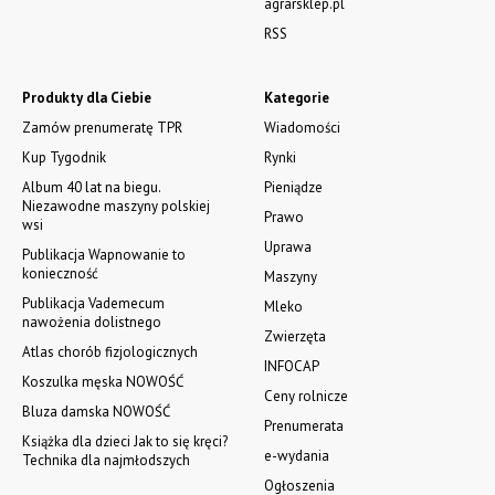
agrarsklep.pl
RSS
Produkty dla Ciebie
Kategorie
Zamów prenumeratę TPR
Wiadomości
Kup Tygodnik
Rynki
Album 40 lat na biegu.
Pieniądze
Niezawodne maszyny polskiej
Prawo
wsi
Uprawa
Publikacja Wapnowanie to
konieczność
Maszyny
Publikacja Vademecum
Mleko
nawożenia dolistnego
Zwierzęta
Atlas chorób fizjologicznych
INFOCAP
Koszulka męska NOWOŚĆ
Ceny rolnicze
Bluza damska NOWOŚĆ
Prenumerata
Książka dla dzieci Jak to się kręci?
e-wydania
Technika dla najmłodszych
Ogłoszenia