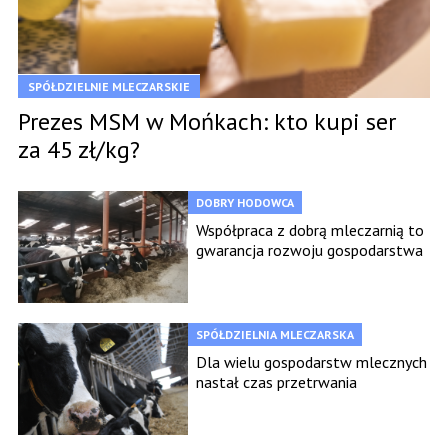
SPÓŁDZIELNIE MLECZARSKIE
Prezes MSM w Mońkach: kto kupi ser
za 45 zł/kg?
DOBRY HODOWCA
Współpraca z dobrą mleczarnią to
gwarancja rozwoju gospodarstwa
SPÓŁDZIELNIA MLECZARSKA
Dla wielu gospodarstw mlecznych
nastał czas przetrwania