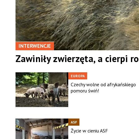
INTERWENCJE
Zawiniły zwierzęta, a cierpi ro
EUROPA
Czechy wolne od afrykańskiego
pomoru świń!
ASF
Życie w cieniu ASF