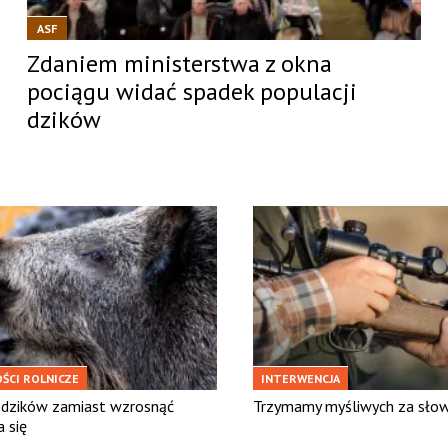
ASF
Zdaniem ministerstwa z okna
pociągu widać spadek populacji
dzików
ŚCI ROLNICZE
INTERWENCJA
 dzików zamiast wzrosnąć
Trzymamy myśliwych za sło
 się