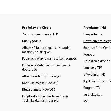
Produkty dla Ciebie
Przydatne linki
Zamów prenumeratę TPR
Ceny rolnicze
Kup Tygodnik
Newsletter rolniczy
Album 40 lat na biegu. Niezawodne
Rolniczy Alert Cen
maszyny polskiej wsi
Pogoda
Publikacja Wapnowanie to konieczność
Ogłoszenia drobne
Publikacja Vademecum nawożenia
Konkursy TPR
dolistnego
e-Wydania TPR
Atlas chorób fizjologicznych
Kącik Samotnych Se
Koszulka męska NOWOŚĆ
Porgram TV
Bluza damska NOWOŚĆ
agrarsklep.pl
Książka dla dzieci Jak to się kręci?
Technika dla najmłodszych
RSS