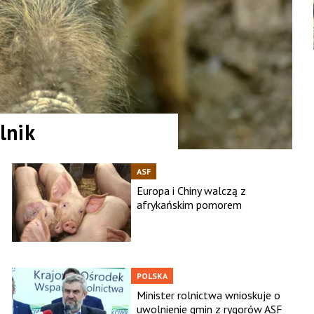
lnik
ASF
Europa i Chiny walczą z
afrykańskim pomorem
POLSKA
Minister rolnictwa wnioskuje o
uwolnienie gmin z rygorów ASF