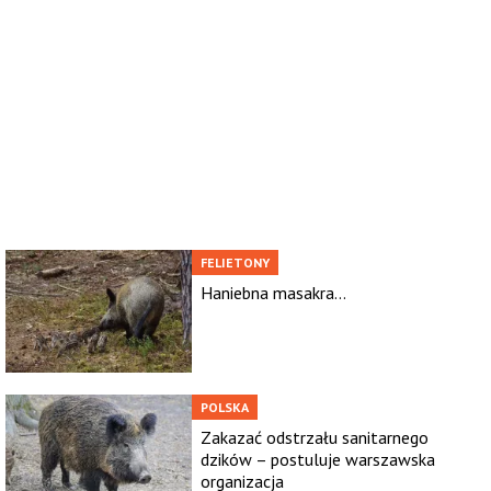
FELIETONY
Haniebna masakra...
POLSKA
Zakazać odstrzału sanitarnego
dzików – postuluje warszawska
organizacja