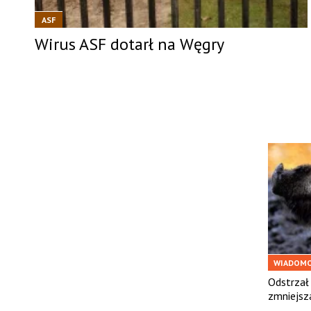
ASF
Wirus ASF dotarł na Węgry
WIADOMO
Odstrzał
zmniejsza