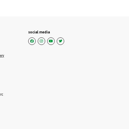
social media
owy
rc