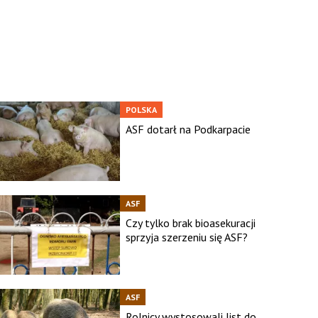
POLSKA
ASF dotarł na Podkarpacie
ASF
Czy tylko brak bioasekuracji
sprzyja szerzeniu się ASF?
ASF
Rolnicy wystosowali list do