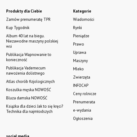
Produkty dla Ciebie
Kategorie
Zamów prenumeratę TPR
Wiadomości
Kup Tygodnik
Rynki
Album 40 lat na biegu.
Pieniądze
Niezawodne maszyny polskiej
Prawo
wsi
Uprawa
Publikacja Wapnowanie to
konieczność
Maszyny
Publikacja Vademecum
Mleko
nawożenia dolistnego
Zwierzęta
Atlas chorób fizjologicznych
INFOCAP
Koszulka męska NOWOŚĆ
Ceny rolnicze
Bluza damska NOWOŚĆ
Prenumerata
Książka dla dzieci Jak to się kręci?
e-wydania
Technika dla najmłodszych
Ogłoszenia
social media