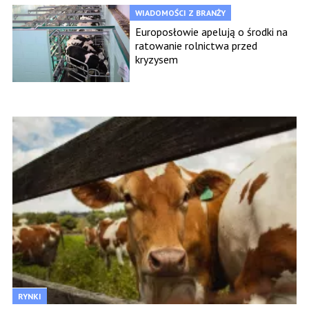
WIADOMOŚCI Z BRANŻY
Europosłowie apelują o środki na
ratowanie rolnictwa przed
kryzysem
RYNKI