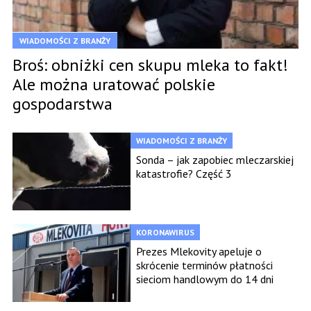
WIADOMOŚCI Z BRANŻY
Broś: obniżki cen skupu mleka to fakt!
Ale można uratować polskie
gospodarstwa
WIADOMOŚCI Z BRANŻY
Sonda – jak zapobiec mleczarskiej
katastrofie? Część 3
KORONAWIRUS
Prezes Mlekovity apeluje o
skrócenie terminów płatności
sieciom handlowym do 14 dni