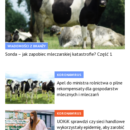
WIADOMOŚCI Z BRANŻY
Sonda – jak zapobiec mleczarskiej katastrofie? Część 1
KORONAWIRUS
Apel do ministra rolnictwa o pilne
rekompensaty dla gospodarstw
mlecznych i mleczarń
KORONAWIRUS
UOKiK sprawdzi czy sieci handlowe
wykorzystały epidemię, aby zarobić