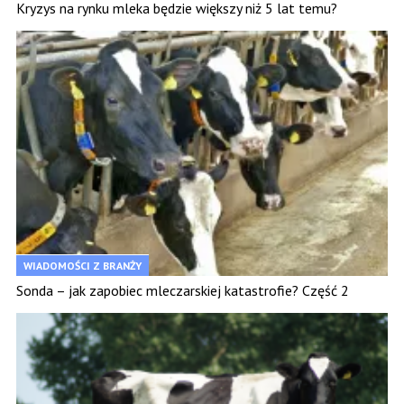
Kryzys na rynku mleka będzie większy niż 5 lat temu?
WIADOMOŚCI Z BRANŻY
Sonda – jak zapobiec mleczarskiej katastrofie? Część 2