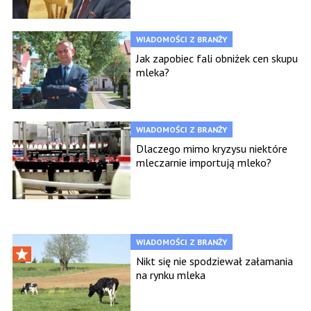
WIADOMOŚCI Z BRANŻY
Jak zapobiec fali obniżek cen skupu
mleka?
WIADOMOŚCI Z BRANŻY
Dlaczego mimo kryzysu niektóre
mleczarnie importują mleko?
WIADOMOŚCI Z BRANŻY
Nikt się nie spodziewał załamania
na rynku mleka