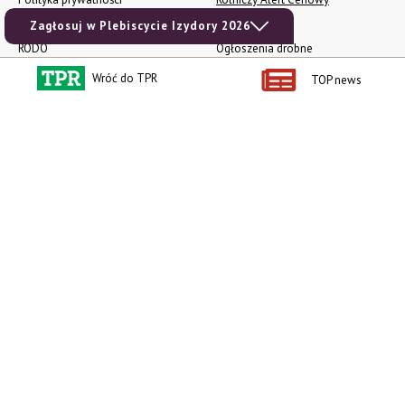
Regulamin
Pogoda
Zagłosuj w Plebiscycie Izydory 2026
RODO
Ogłoszenia drobne
Konkursy TPR
Wróć do TPR
TOP news
e-Wydania TPR
Kącik Samotnych Serc
Porgram TV
agrarsklep.pl
RSS
Produkty dla Ciebie
Kategorie
Zamów prenumeratę TPR
Wiadomości
Kup Tygodnik
Rynki
Album 40 lat na biegu.
Pieniądze
Niezawodne maszyny polskiej
Prawo
wsi
Uprawa
Publikacja Wapnowanie to
konieczność
Maszyny