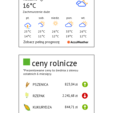
16°C
Zachmurzenie duże
pt.
sob.
niedz.
pon.
wt.
25°C
25°C
26°C
33°C
26°C
14°C
11°C
12°C
19°C
12°C
Zobacz pełną prognozę
ceny rolnicze
*Prezentowane ceny to średnia z okresu
ostatnich 6 miesięcy.
PSZENICA
823,04 zł
RZEPAK
2.241,68 zł
KUKURYDZA
844,71 zł