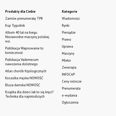
Produkty dla Ciebie
Kategorie
Zamów prenumeratę TPR
Wiadomości
Kup Tygodnik
Rynki
Album 40 lat na biegu.
Pieniądze
Niezawodne maszyny polskiej
Prawo
wsi
Uprawa
Publikacja Wapnowanie to
konieczność
Maszyny
Publikacja Vademecum
Mleko
nawożenia dolistnego
Zwierzęta
Atlas chorób fizjologicznych
INFOCAP
Koszulka męska NOWOŚĆ
Ceny rolnicze
Bluza damska NOWOŚĆ
Prenumerata
Książka dla dzieci Jak to się kręci?
e-wydania
Technika dla najmłodszych
Ogłoszenia