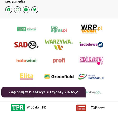
social media
Zagłosuj w Plebiscycie Izydory 2026
Wróć do TPR
TOP news