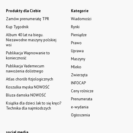
Produkty dla Ciebie
Kategorie
Zamów prenumeratę TPR
Wiadomości
Kup Tygodnik
Rynki
Album 40 lat na biegu.
Pieniądze
Niezawodne maszyny polskiej
Prawo
wsi
Uprawa
Publikacja Wapnowanie to
konieczność
Maszyny
Publikacja Vademecum
Mleko
nawożenia dolistnego
Zwierzęta
Atlas chorób fizjologicznych
INFOCAP
Koszulka męska NOWOŚĆ
Ceny rolnicze
Bluza damska NOWOŚĆ
Prenumerata
Książka dla dzieci Jak to się kręci?
e-wydania
Technika dla najmłodszych
Ogłoszenia
social media