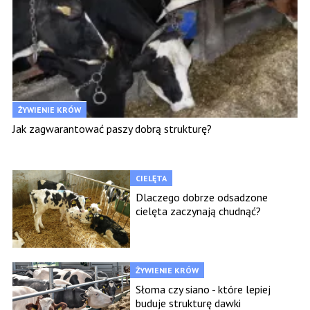
ŻYWIENIE KRÓW
Jak zagwarantować paszy dobrą strukturę?
CIELĘTA
Dlaczego dobrze odsadzone
cielęta zaczynają chudnąć?
ŻYWIENIE KRÓW
Słoma czy siano - które lepiej
buduje strukturę dawki