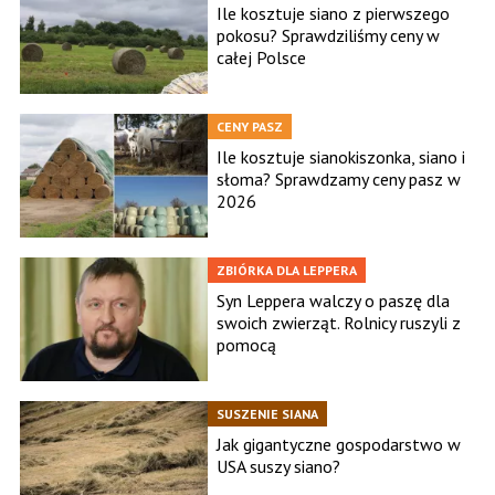
Ile kosztuje siano z pierwszego
pokosu? Sprawdziliśmy ceny w
całej Polsce
CENY PASZ
Ile kosztuje sianokiszonka, siano i
słoma? Sprawdzamy ceny pasz w
2026
ZBIÓRKA DLA LEPPERA
Syn Leppera walczy o paszę dla
swoich zwierząt. Rolnicy ruszyli z
pomocą
SUSZENIE SIANA
Jak gigantyczne gospodarstwo w
USA suszy siano?