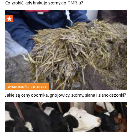
Co zrobić, gdy brakuje słomy do TMR-u?
WIADOMOŚCI ROLNICZE
Jakie są ceny obornika, gnojowicy, słomy, siana i sianokiszonki?