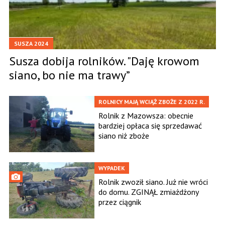
SUSZA 2024
Susza dobija rolników. "Daję krowom
siano, bo nie ma trawy”
ROLNICY MAJĄ WCIĄŻ ZBOŻE Z 2022 R.
Rolnik z Mazowsza: obecnie
bardziej opłaca się sprzedawać
siano niż zboże
WYPADEK
Rolnik zwoził siano. Już nie wróci
do domu. ZGINĄŁ zmiażdżony
przez ciągnik